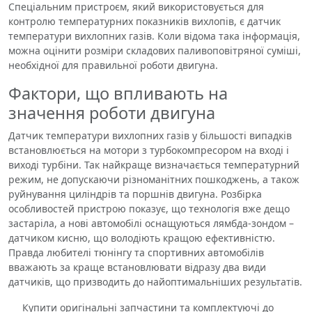
Спеціальним пристроєм, який використовується для
контролю температурних показників вихлопів, є датчик
температури вихлопних газів. Коли відома така інформація,
можна оцінити розміри складових паливоповітряної суміші,
необхідної для правильної роботи двигуна.
Фактори, що впливають на
значення роботи двигуна
Датчик температури вихлопних газів у більшості випадків
встановлюється на мотори з турбокомпресором на вході і
виході турбіни. Так найкраще визначається температурний
режим, не допускаючи різноманітних пошкоджень, а також
руйнування циліндрів та поршнів двигуна. Розбірка
особливостей пристрою показує, що технологія вже дещо
застаріла, а нові автомобілі оснащуються лямбда-зондом –
датчиком кисню, що володіють кращою ефективністю.
Правда любителі тюнінгу та спортивних автомобілів
вважають за краще встановлювати відразу два види
датчиків, що призводить до найоптимальніших результатів.
Купити оригінальні запчастини та комплектуючі до