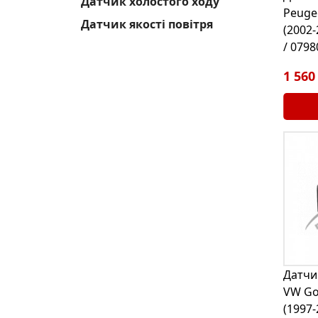
Датчик холостого ходу
Peugeo
Датчик якості повітря
(2002
/ 079
1 560
Датчи
VW Gol
(1997