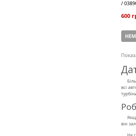
/ 038
600 г
НЕМ
Показа
Да
Більші
всі ав
турбін
Роб
Якщо д
він за
На сьо