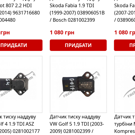
t 807 2.2 HDI
Skoda Fabia 1.9 TDI
Skoda Fa
-2014) 9631716680
(1999-2007) 038906051B
(2007-20
8004480
/ Bosch 0281002399
/ 038906
 грн
1 080 грн
1 080 г
ПРИДБАТИ
ПРИДБАТИ
П
к тиску наддуву
Датчик тиску наддуву
Датчик т
f 4 1.9 TDI ASZ
VW Golf 5 1.9 TDI (2003-
турбіни 
-2005) 0281002177
2009) 0281002399 /
Kompres