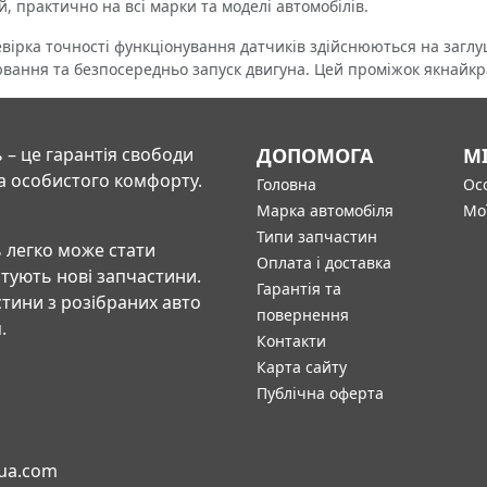
й, практично на всі марки та моделі автомобілів.
рка точності функціонування датчиків здійснюються на заглу
вання та безпосередньо запуск двигуна. Цей проміжок якнайкр
 – це гарантія свободи
ДОПОМОГА
М
а особистого комфорту.
Головна
Осо
Марка автомобіля
Мо
Типи запчастин
 легко може стати
Оплата і доставка
штують нові запчастини.
Гарантія та
тини з розібраних авто
повернення
.
Контакти
Карта сайту
Публічна оферта
-ua.com