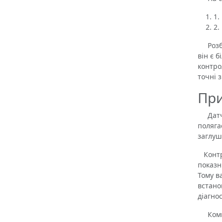
1.
2.
Розбір
він є 
контро
точні 
При
Датчик
поляга
заглуш
Контро
показн
Тому в
встано
діагно
Компле