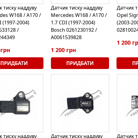
к тиску наддуву
Датчик тиску наддуву
Датчик т
des W168 / A170 /
Mercedes W168 / A170 /
Opel Sig
I (1997-2004)
1.7 CDI (1997-2004)
(2003-20
533128 /
Bosch 0261230192 /
0281002
44349
A0061539828
1 200 г
 грн
1 200 грн
ПРИДБАТИ
ПРИДБАТИ
П
к тиску наддуву
Датчик тиску наддуву
Датчик т