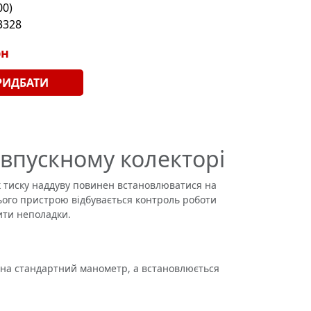
00)
3328
рн
РИДБАТИ
 впускному колекторі
 тиску наддуву повинен встановлюватися на
цього пристрою відбувається контроль роботи
тити неполадки.
 на стандартний манометр, а встановлюється