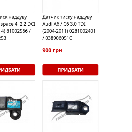
иск наддуву
Датчик тиску наддуву
space 4, 2.2 DCI
Audi A6 / C6 3.0 TDI
14) 81002566 /
(2004-2011) 0281002401
253
/ 038906051C
900 грн
РИДБАТИ
ПРИДБАТИ