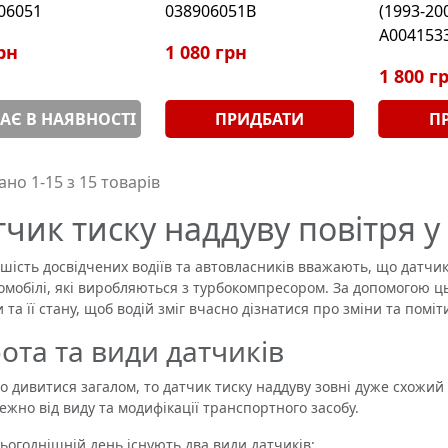
906051
038906051B
(1993-20
А004153
рн
1 080 грн
1 800 г
АЄ В НАЯВНОСТІ
ПРИДБАТИ
П
но 1-15 з 15 товарів
тчик тиску наддуву повітря у
сть досвідчених водіїв та автовласників вважають, що датчик
томобілі, які виробляються з турбокомпресором. За допомогою 
и та її стану, щоб водій зміг вчасно дізнатися про зміни та помі
ота та види датчиків
ивитися загалом, то датчик тиску наддуву зовні дуже схожий
лежно від виду та модифікації транспортного засобу.
годнішній день існують два види датчиків: