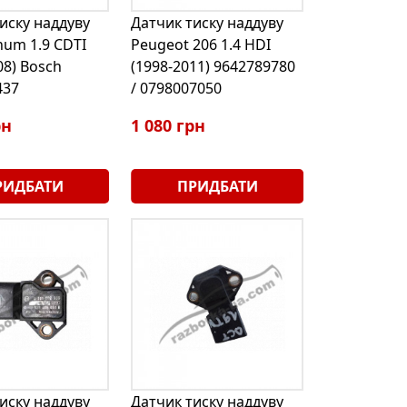
иску наддуву
Датчик тиску наддуву
num 1.9 CDTI
Peugeot 206 1.4 HDI
08) Bosch
(1998-2011) 9642789780
437
/ 0798007050
рн
1 080 грн
РИДБАТИ
ПРИДБАТИ
иску наддуву
Датчик тиску наддуву