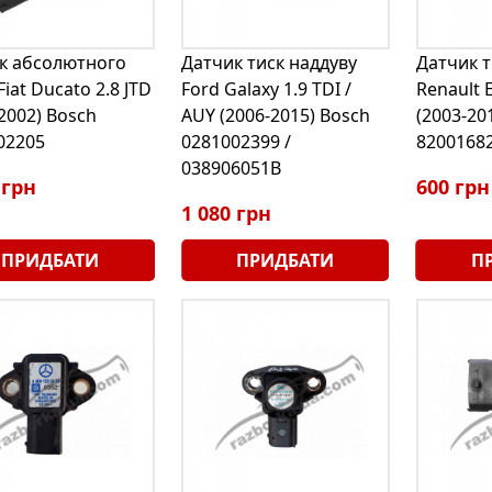
к абсолютного
Датчик тиск наддуву
Датчик т
Fiat Ducato 2.8 JTD
Ford Galaxy 1.9 TDI /
Renault E
2002) Bosch
AUY (2006-2015) Bosch
(2003-20
02205
0281002399 /
8200168
038906051B
 грн
600 грн
1 080 грн
ПРИДБАТИ
ПРИДБАТИ
П