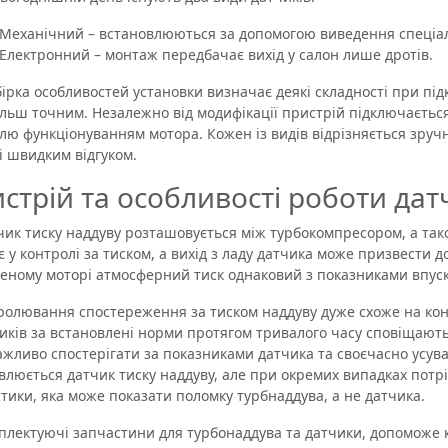
 Механічний – встановлюються за допомогою виведення спеціал
 Електронний – монтаж передбачає вихід у салон лише дротів.
ка особливостей установки визначає деякі складності при підк
більш точним. Незалежно від модифікації пристрій підключається
лю функціонуванням мотора. Кожен із видів відрізняється зручн
зі швидким відгуком.
стрій та особливості роботи дат
 тиску наддуву розташовується між турбокомпресором, а так
є у контролі за тиском, а вихід з ладу датчика може призвести 
еному моторі атмосферний тиск однаковий з показниками впуск
лювання спостереження за тиском наддуву дуже схоже на конт
иків за встановлені норми протягом тривалого часу сповіщають 
ажливо спостерігати за показниками датчика та своєчасно усува
влюється датчик тиску наддуву, але при окремих випадках потрі
стики, яка може показати поломку турбнаддува, а не датчика.
ктуючі запчастини для турбонаддува та датчики, допоможе куп