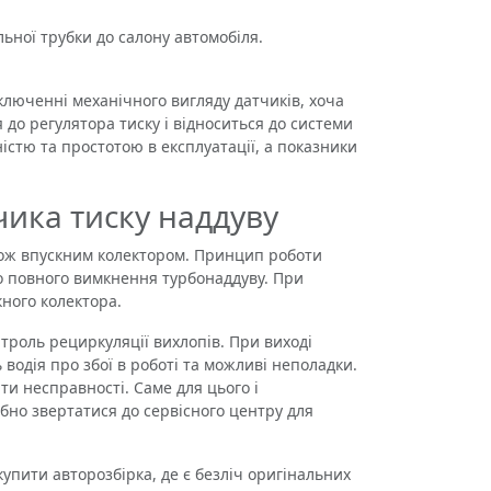
ьної трубки до салону автомобіля.
люченні механічного вигляду датчиків, хоча
 до регулятора тиску і відноситься до системи
істю та простотою в експлуатації, а показники
чика тиску наддуву
ож впускним колектором. Принцип роботи
до повного вимкнення турбонаддуву. При
ного колектора.
роль рециркуляції вихлопів. При виході
водія про збої в роботі та можливі неполадки.
ти несправності. Саме для цього і
бно звертатися до сервісного центру для
ити авторозбірка, де є безліч оригінальних