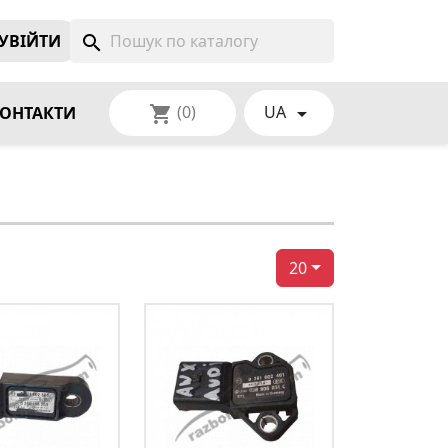
УВIЙТИ
search
(0)
UA
shopping_cart

ОНТАКТИ
20