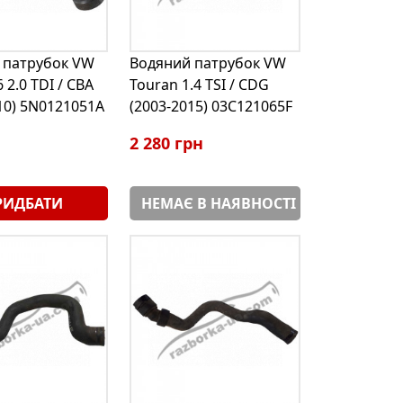
 патрубок VW
Водяний патрубок VW
 2.0 TDI / CBA
Touran 1.4 TSI / CDG
10) 5N0121051A
(2003-2015) 03C121065F
2 280 грн
РИДБАТИ
НЕМАЄ В НАЯВНОСТІ