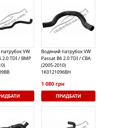
 патрубок VW
Водяний патрубок VW
6 2.0 TDI / BMP
Passat B6 2.0 TDI / CBA
10)
(2005-2010)
09BB
1K0121096BH
1 080 грн
РИДБАТИ
ПРИДБАТИ