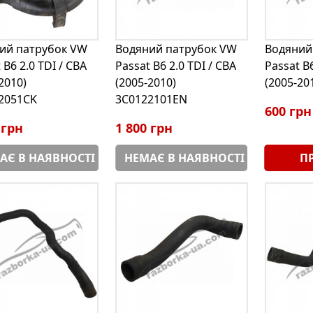
ий патрубок VW
Водяний патрубок VW
Водяний
 B6 2.0 TDI / CBA
Passat B6 2.0 TDI / CBA
Passat B6
2010)
(2005-2010)
(2005-20
2051CK
3C0122101EN
600 грн
 грн
1 800 грн
АЄ В НАЯВНОСТІ
НЕМАЄ В НАЯВНОСТІ
П