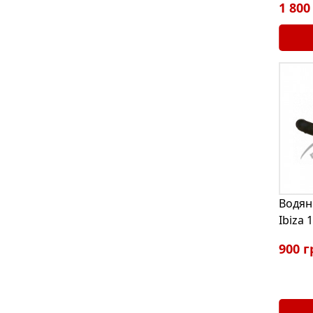
1 800
Водян
Ibiza 
900 г