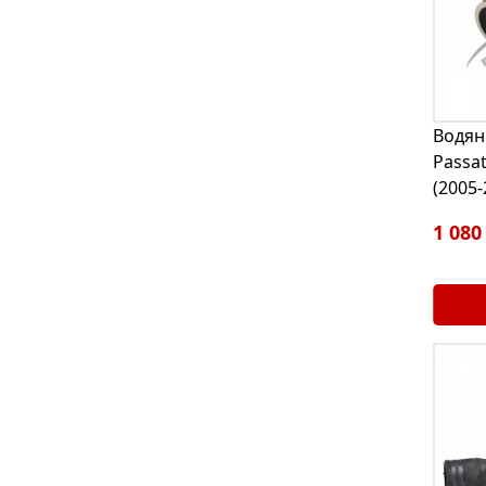
Водян
Passat
(2005-
1 080