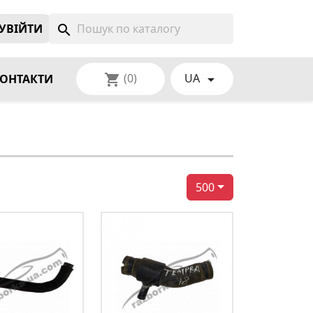
УВIЙТИ
search
(0)
UA
shopping_cart

ОНТАКТИ
500