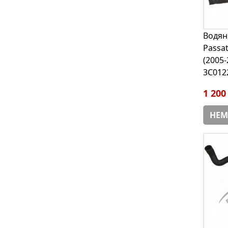
Водян
Passat
(2005-
3C012
1 200
НЕМ