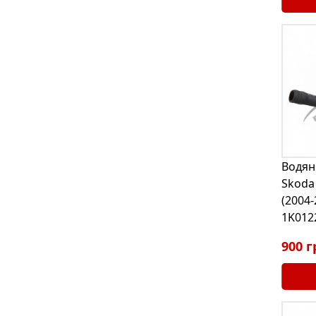
Водян
Skoda 
(2004-
1K012
900 г