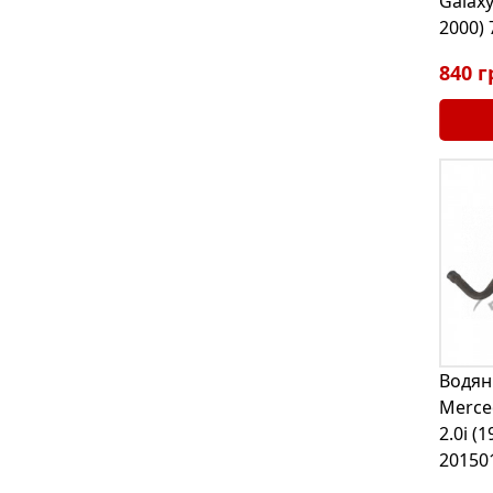
Galaxy
2000)
840 г
Водян
Merce
2.0i (
20150