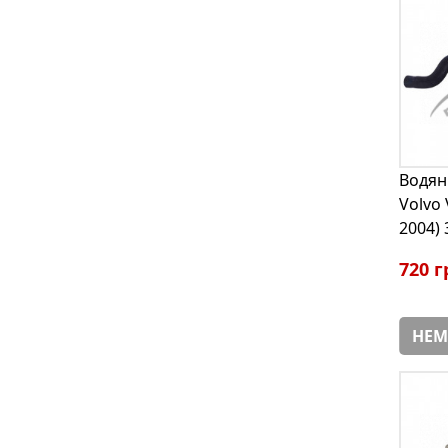
Водян
Volvo 
2004)
720 г
НЕМ