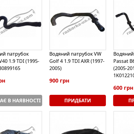
ий патрубок
Водяний патрубок VW
Водяний
V40 1.9 TDI (1995-
Golf 4 1.9 TDI AXR (1997-
Passat B
 30899165
2005)
(2005-20
1K01221
рн
900 грн
600 грн
АЄ В НАЯВНОСТІ
ПРИДБАТИ
П