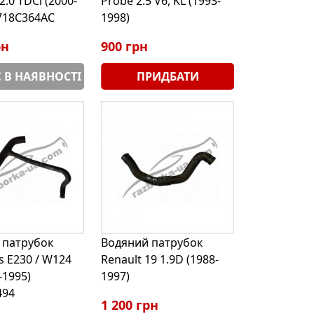
.0 TDCi (2000-
Probe 2.5 V6, KL (1993-
718C364AC
1998)
рн
900 грн
 В НАЯВНОСТІ
ПРИДБАТИ
 патрубок
Водяний патрубок
 E230 / W124
Renault 19 1.9D (1988-
-1995)
1997)
494
1 200 грн