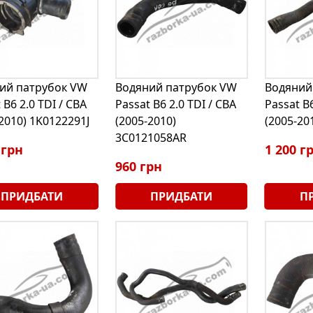
ий патрубок VW
Водяний патрубок VW
Водяний
 B6 2.0 TDI / CBA
Passat B6 2.0 TDI / CBA
Passat B6
2010) 1K0122291J
(2005-2010)
(2005-20
3C0121058AR
 грн
1 200 г
960 грн
ПРИДБАТИ
ПРИДБАТИ
П