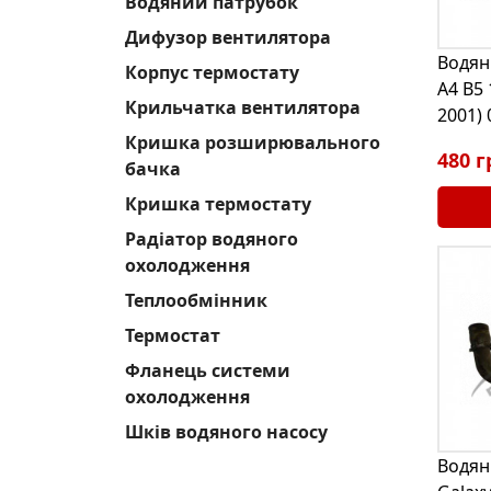
Водяний патрубок
Дифузор вентилятора
Водян
Корпус термостату
A4 B5 
Крильчатка вентилятора
2001)
Кришка розширювального
480 г
бачка
Кришка термостату
Радіатор водяного
охолодження
Теплообмінник
Термостат
Фланець системи
охолодження
Шків водяного насосу
Водян