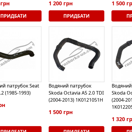
 грн
1 200 грн
1 500 г
ПРИДБАТИ
ПРИДБАТИ
П
ий патрубок Seat
Водяний патрубок
Водяний
1.2 (1985-1993)
Skoda Octavia A5 2.0 TDI
Skoda Oc
(2004-2013) 1K0121051H
(2004-20
рн
1K01220
1 500 грн
1 320 г
ПРИДБАТИ
ПРИДБАТИ
П