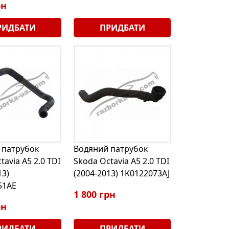
рн
РИДБАТИ
ПРИДБАТИ
 патрубок
Водяний патрубок
tavia A5 2.0 TDI
Skoda Octavia A5 2.0 TDI
13)
(2004-2013) 1K0122073AJ
51AE
1 800 грн
рн
РИДБАТИ
ПРИДБАТИ