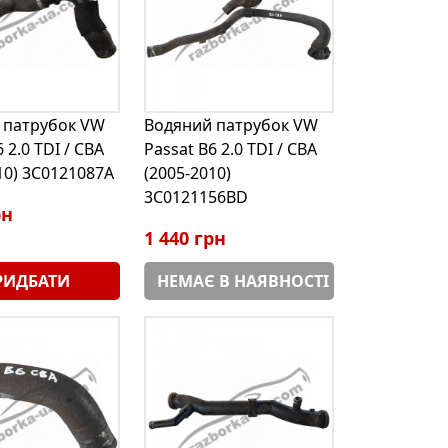
 патрубок VW
Водяний патрубок VW
 2.0 TDI / CBA
Passat B6 2.0 TDI / CBA
10) 3C0121087A
(2005-2010)
3C0121156BD
рн
1 440 грн
РИДБАТИ
НЕМАЄ В НАЯВНОСТІ