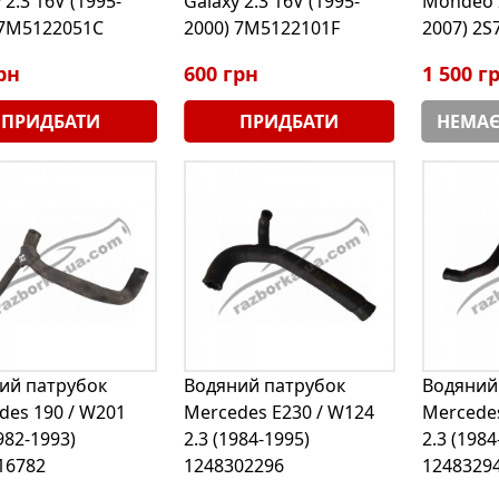
 2.3 16V (1995-
Galaxy 2.3 16V (1995-
Mondeo 2
 7M5122051C
2000) 7M5122101F
2007) 2S
рн
600 грн
1 500 г
ПРИДБАТИ
ПРИДБАТИ
НЕМАЄ
ий патрубок
Водяний патрубок
Водяний
des 190 / W201
Mercedes E230 / W124
Mercedes
1982-1993)
2.3 (1984-1995)
2.3 (1984
16782
1248302296
1248329