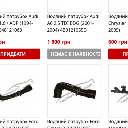
ий патрубок Audi
Водяний патрубок Audi
Водяний
1.6 / ADP (1994-
A6 2.5 TDI BDG (2001-
Chrysler 
 048121063
2004) 4B0121055D
2005)
рн
1 800 грн
600 грн
ПРИДБАТИ
НЕМАЄ В НАЯВНОСТІ
П
ий патрубок Ford
Водяний патрубок Ford
Водяний