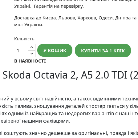
Україні. Гарантія на перевірку.
Доставка до Києва, Львова, Харкова, Одеси, Дніпра та
міст України.
Кількість
У КОШИК
КУПИТИ ЗА 1 КЛIК
В НАЯВНОСТІ
koda Octavia 2, A5 2.0 TDI (
й у всьому світі надійністю, а також відмінними техні
кість палива, зношування деталей спостерігається у кіл
ціях одним із найкращих та недорогих варіантів є наш ін
еревіреної нашими фахівцями.
коштують значно дешевше за оригінальні, правда і якіст