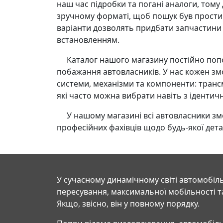
наш час підробки та погані аналоги, тому
зручному форматі, щоб пошук був прости
варіанти дозволять придбати запчастини ви
встановленням.
Каталог нашого магазину постійно попов
побажання автовласників. У нас кожен змо
системи, механізми та компоненти: трансм
які часто можна вибрати навіть з іденти
У нашому магазині всі автовласники змо
професійних фахівців щодо будь-якої детал
У сучасному динамічному світі автомобіль
пересування, максимальної мобільності т
Якщо, звісно, він у повному порядку.