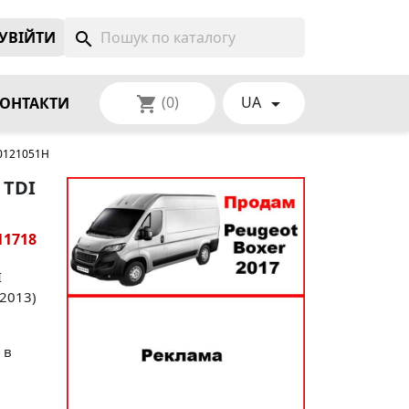
УВIЙТИ
search
(0)
UA
shopping_cart

ОНТАКТИ
K0121051H
 TDI
11718
I
 2013)
 в