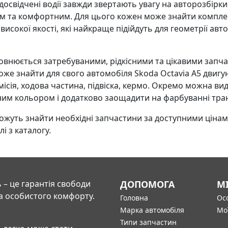
 досвідчені водії завжди звертають увагу на авторозбірк
м та комфортним. Для цього кожен може знайти комплект
сокої якості, які найкраще підійдуть для геометрії автом
нюється затребуваними, рідкісними та цікавими запча
же знайти для свого автомобіля Skoda Octavia A5 двигуни
ісія, ходова частина, підвіска, кермо. Окремо можна вид
чним кольором і додатково заощадити на фарбуванні тра
жуть знайти необхідні запчастини за доступними цінам
і з каталогу.
 – це гарантія свободи
ДОПОМОГА
М
а особистого комфорту.
Головна
Осо
Марка автомобіля
Мо
Типи запчастин