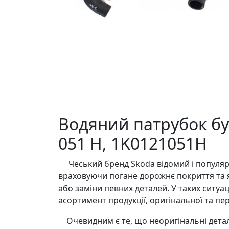
Водяний патрубок бу S
051 H, 1K0121051H
Чеський бренд Skoda відомий і популярни
враховуючи погане дорожнє покриття та я
або заміни певних деталей. У таких ситуа
асортимент продукції, оригінальної та п
Очевидним є те, що неоригінальні деталі 