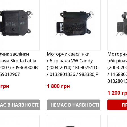
чик заслінки
Моторчик заслінки
Моторчи
вача Skoda Fabia
обігрівача VW Caddy
обігріва
-2007) 309368300B
(2004-2014) 1K0907511C
(2003-20
959012967
/ 0132801336 / 983380JF
/ 116880
0132801
 грн
1 800 грн
1 200 г
АЄ В НАЯВНОСТІ
НЕМАЄ В НАЯВНОСТІ
П