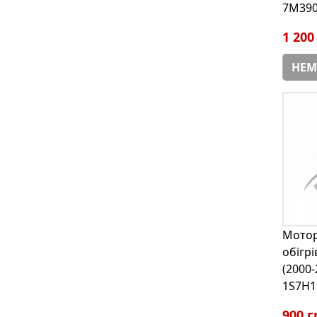
7M39
1 200
НЕМ
Мотор
обігр
(2000-
1S7H1
900 г