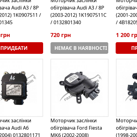
чик заслінки
Моторчик заслінки
Моторчи
вача Audi A3 / 8P
обігрівача Audi A3 / 8P
обігріва
2012) 1K0907511 /
(2003-2012) 1K1907511C
(2001-20
01345
/ 0132801340
/ 4B1820
 грн
720 грн
1 200 г
ПРИДБАТИ
НЕМАЄ В НАЯВНОСТІ
П
чик заслінки
Моторчик заслінки
Моторчи
вача Audi A6
обігрівача Ford Fiesta
обігріва
-2004) 0132801171
MK6 (2002-2008)
(1998-20