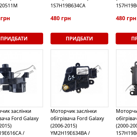
820511M
1S7H19B634CA
1S7H19B
 грн
480 грн
480 грн
ПРИДБАТИ
ПРИДБАТИ
П
чик заслінки
Моторчик заслінки
Моторчи
вача Ford Galaxy
обігрівача Ford Galaxy
обігріва
2015)
(2006-2015)
(2000-20
9E616CA /
YM2H19E634BA /
1S7H19B