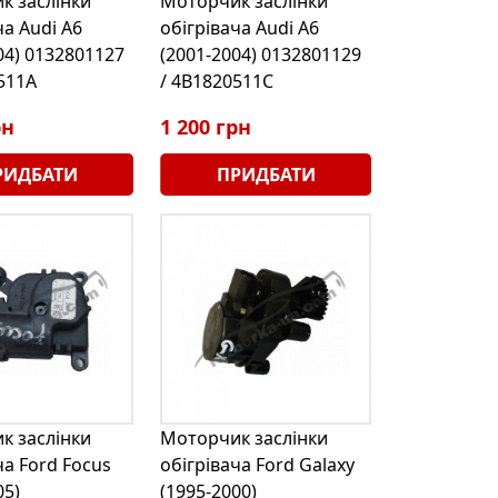
к заслінки
Моторчик заслінки
ча Audi A6
обігрівача Audi A6
04) 0132801127
(2001-2004) 0132801129
511A
/ 4B1820511C
рн
1 200 грн
РИДБАТИ
ПРИДБАТИ
к заслінки
Моторчик заслінки
ча Ford Focus
обігрівача Ford Galaxy
05)
(1995-2000)