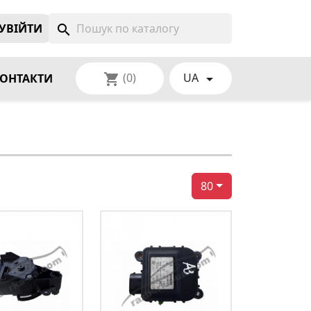
УВIЙТИ
search
(0)
UA
shopping_cart

ОНТАКТИ
80