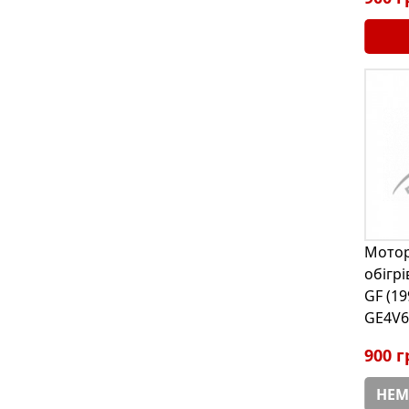
Мотор
обігр
GF (19
GE4V6
900 г
НЕМ