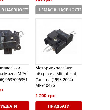
 В НАЯВНОСТІ
НЕМАЄ В НАЯВНОСТІ
к заслінки
Моторчик заслінки
ача Mazda MPV
обігрівача Mitsubishi
06) 0637006351
Carisma (1995-2004)
MR910476
рн
1 200 грн
РИДБАТИ
ПРИДБАТИ