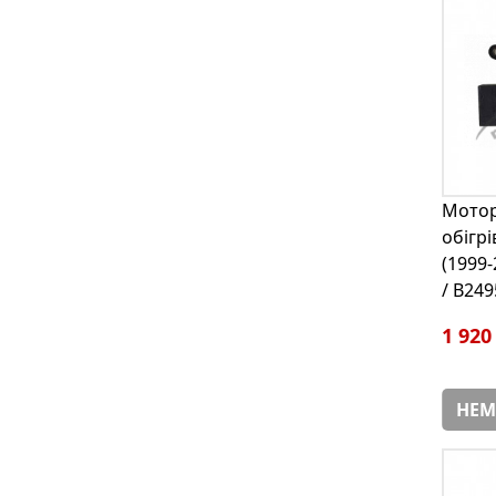
Мотор
обігрі
(1999
/ B24
1 920
НЕМ