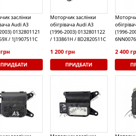
чик заслінки
Моторчик заслінки
Моторчи
вача Audi A3
обігрівача Audi A3
обігріва
-2003) 0132801121
(1996-2003) 0132801122
(1996-20
59X / 1J1907511C
/ 133861H / 8D2820511C
6NN0076
 грн
1 200 грн
2 400 г
ПРИДБАТИ
ПРИДБАТИ
П