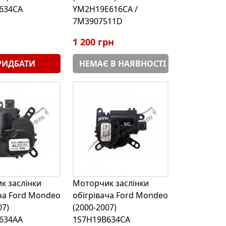
634CA
YM2H19E616CA /
7M3907511D
1 200 грн
РИДБАТИ
НЕМАЄ В НАЯВНОСТІ
к заслінки
Моторчик заслінки
ча Ford Mondeo
обігрівача Ford Mondeo
07)
(2000-2007)
634AA
1S7H19B634CA