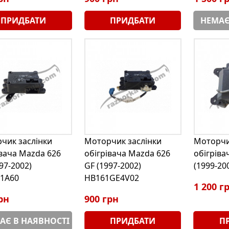
ПРИДБАТИ
ПРИДБАТИ
НЕМАЄ
чик заслінки
Моторчик заслінки
Моторчи
івача Mazda 626
обігрівача Mazda 626
обігрів
97-2002)
GF (1997-2002)
(1999-20
1A60
HB161GE4V02
1 200 г
рн
900 грн
АЄ В НАЯВНОСТІ
ПРИДБАТИ
П