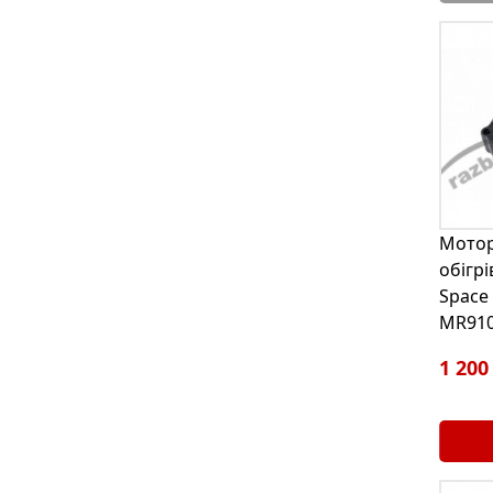
Мотор
обігрі
Space 
MR910
1 200