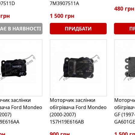
07511D
7M3907511A
480 грн
 грн
1 500 грн
АЄ В НАЯВНОСТІ
ПРИДБАТИ
П
чик заслінки
Моторчик заслінки
Моторчи
івача Ford Mondeo
обігрівача Ford Mondeo
обігріва
2007)
(2000-2007)
GF (1997
9E616AA
1S7H19E616AB
GA601GE
рн
900 грн
1 500 г