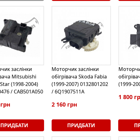
чик заслінки
Моторчик заслінки
Моторчи
вача Mitsubishi
обігрівача Skoda Fabia
обігріва
Star (1998-2004)
(1999-2007) 0132801202
(1999-20
476 / CAB501A050
/ 6Q1907511A
1 800 г
 грн
2 160 грн
ПРИДБАТИ
ПРИДБАТИ
П