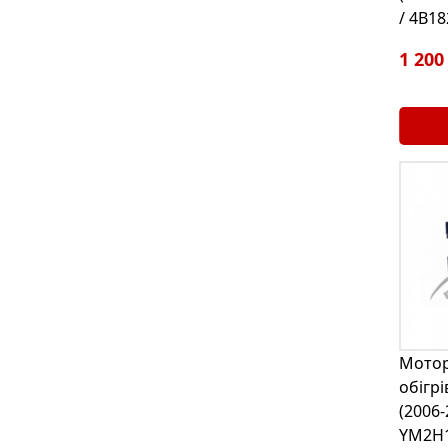
/ 4B1
1 200
Мотор
обігрі
(2006-
YM2H1