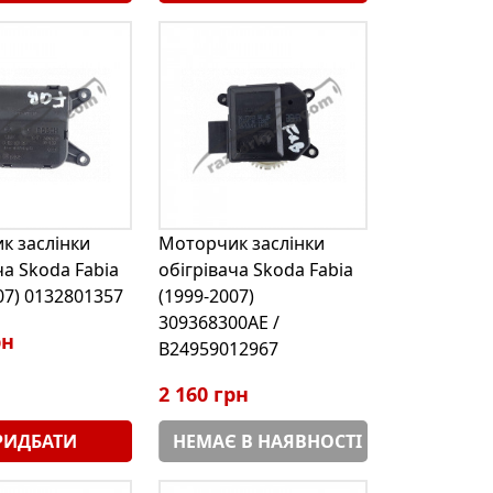
к заслінки
Моторчик заслінки
ча Skoda Fabia
обігрівача Skoda Fabia
07) 0132801357
(1999-2007)
309368300AE /
рн
B24959012967
2 160 грн
РИДБАТИ
НЕМАЄ В НАЯВНОСТІ