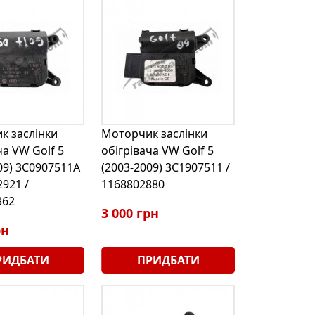
к заслінки
Моторчик заслінки
ча VW Golf 5
обігрівача VW Golf 5
09) 3C0907511A
(2003-2009) 3C1907511 /
2921 /
1168802880
362
3 000 грн
рн
РИДБАТИ
ПРИДБАТИ