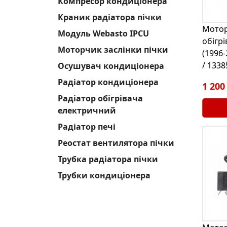
Компресор кондиціонера
Краник радіатора пічки
Мотор
Модуль Webasto IPCU
обігрі
Моторчик заслінки пічки
(1996
/ 1338
Осушувач кондиціонера
Радіатор кондиціонера
1 200
Радіатор обігрівача
електричний
Радіатор печі
Реостат вентилятора пічки
Трубка радіатора пічки
Трубки кондиціонера