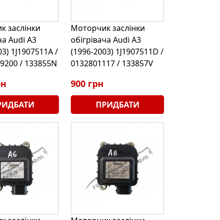
к заслінки
Моторчик заслінки
ча Audi A3
обігрівача Audi A3
03) 1J1907511A /
(1996-2003) 1J1907511D /
9200 / 133855N
0132801117 / 133857V
рн
900 грн
РИДБАТИ
ПРИДБАТИ