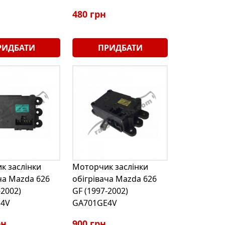
480 грн
РИДБАТИ
ПРИДБАТИ
к заслінки
Моторчик заслінки
ча Mazda 626
обігрівача Mazda 626
-2002)
GF (1997-2002)
4V
GA701GE4V
рн
900 грн