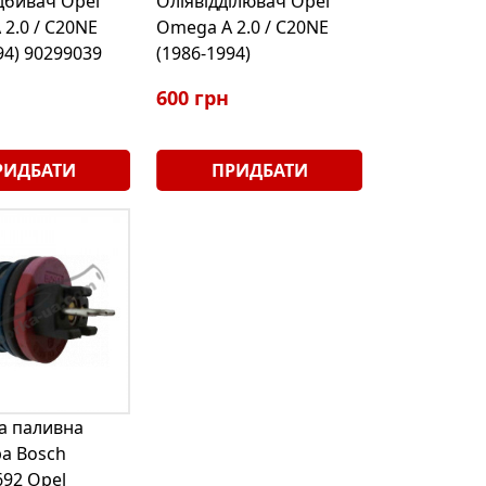
дбивач Opel
Оліявідділювач Opel
2.0 / C20NE
Omega A 2.0 / C20NE
94) 90299039
(1986-1994)
600 грн
РИДБАТИ
ПРИДБАТИ
а паливна
а Bosch
92 Opel