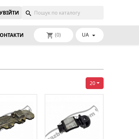
УВIЙТИ
search
(0)
UA
shopping_cart

ОНТАКТИ
20