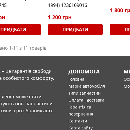
745
1994) 1236109016
1 800 г
рн
1 200 грн
ПРИДБАТИ
ПРИДБАТИ
П
но 1-11 з 11 товарів
 – це гарантія свободи
ДОПОМОГА
М
а особистого комфорту.
Головна
Осо
Марка автомобіля
Мо
Типи запчастин
 легко може стати
Оплата і доставка
штують нові запчастини.
Гарантія та
тини з розібраних авто
повернення
.
Контакти
Карта сайту