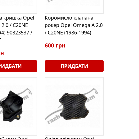
а кришка Opel
Коромисло клапана,
2.0 / C20NE
рокер Opel Omega A 2.0
94) 90323537 /
/ C20NE (1986-1994)
7
600 грн
рн
РИДБАТИ
ПРИДБАТИ