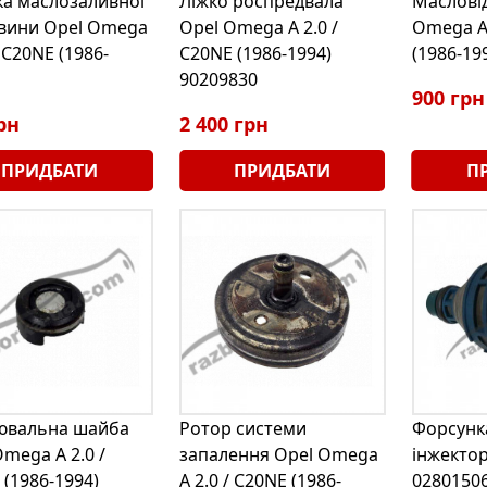
а маслозаливної
Ліжко роспредвала
Маслові
вини Opel Omega
Opel Omega A 2.0 /
Omega A 
/ C20NE (1986-
C20NE (1986-1994)
(1986-19
90209830
900 грн
рн
2 400 грн
ПРИДБАТИ
ПРИДБАТИ
П
ювальна шайба
Ротор системи
Форсунк
mega A 2.0 /
запалення Opel Omega
інжектор
 (1986-1994)
A 2.0 / C20NE (1986-
02801506