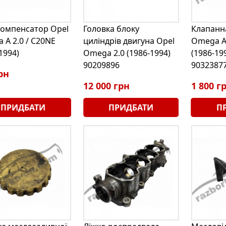
компенсатор Opel
Головка блоку
Клапанн
 A 2.0 / C20NE
циліндрів двигуна Opel
Omega A 
1994)
Omega 2.0 (1986-1994)
(1986-19
90209896
9032387
рн
12 000 грн
1 800 г
ПРИДБАТИ
ПРИДБАТИ
П