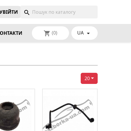
УВIЙТИ
search
(0)
UA
shopping_cart

ОНТАКТИ
20