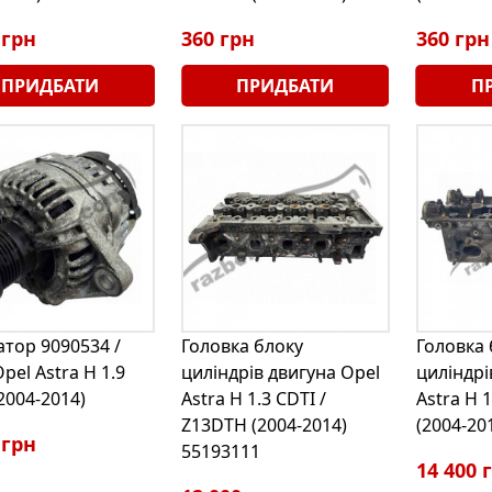
 грн
360 грн
360 грн
ПРИДБАТИ
ПРИДБАТИ
П
атор 9090534 /
Головка блоку
Головка 
pel Astra H 1.9
циліндрів двигуна Opel
циліндрі
2004-2014)
Astra H 1.3 CDTI /
Astra H 1
Z13DTH (2004-2014)
(2004-20
 грн
55193111
14 400 