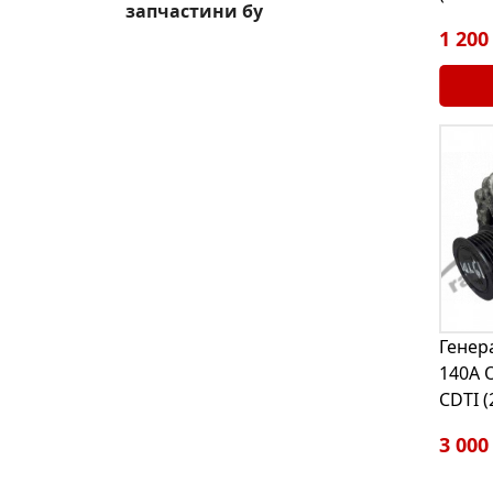
запчастини бу
1 200
Генер
140А O
CDTI (
3 000