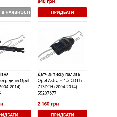
840 грн
 В НАЯВНОСТІ
ПРИДБАТИ
івня
Датчик тиску палива
ої рідини Opel
Opel Astra H 1.3 CDTI /
(2004-2014)
Z13DTH (2004-2014)
6
55207677
рн
2 160 грн
РИДБАТИ
ПРИДБАТИ