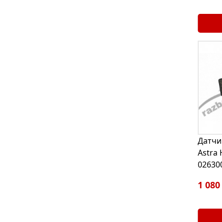
Датчи
Astra 
02630
1 080