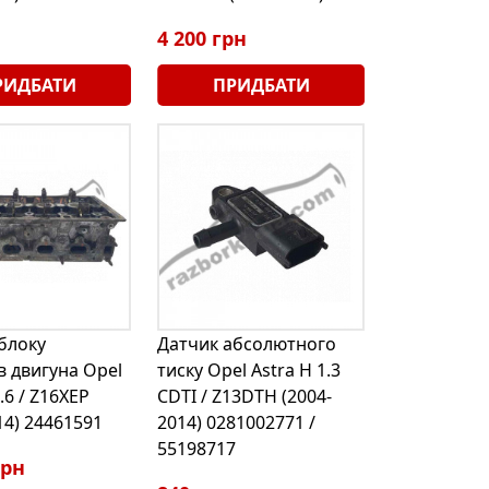
4 200 грн
РИДБАТИ
ПРИДБАТИ
блоку
Датчик абсолютного
в двигуна Opel
тиску Opel Astra H 1.3
.6 / Z16XEP
CDTI / Z13DTH (2004-
14) 24461591
2014) 0281002771 /
55198717
грн