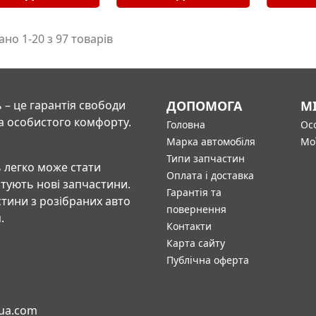
но 1-20 з 97 товарів
 – це гарантія свободи
ДОПОМОГА
М
а особистого комфорту.
Головна
Осо
Марка автомобіля
Мо
Типи запчастин
 легко може стати
Оплата і доставка
штують нові запчастини.
Гарантія та
тини з розібраних авто
повернення
.
Контакти
Карта сайту
Публічна оферта
-ua.com