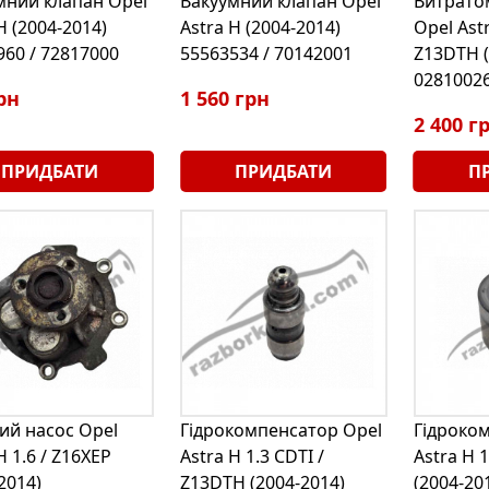
мний клапан Opel
Вакуумний клапан Opel
Витратом
H (2004-2014)
Astra H (2004-2014)
Opel Astr
960 / 72817000
55563534 / 70142001
Z13DTH (
02810026
рн
1 560 грн
2 400 г
ПРИДБАТИ
ПРИДБАТИ
П
ий насос Opel
Гідрокомпенсатор Opel
Гідроко
H 1.6 / Z16XEP
Astra H 1.3 CDTI /
Astra H 1
2014)
Z13DTH (2004-2014)
(2004-20