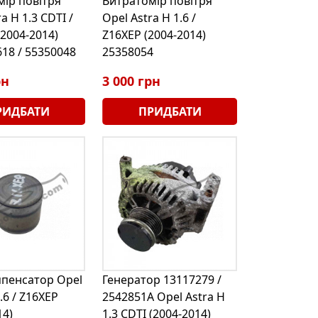
ір повітря
Витратомір повітря
a H 1.3 CDTI /
Opel Astra H 1.6 /
2004-2014)
Z16XEP (2004-2014)
18 / 55350048
25358054
рн
3 000 грн
РИДБАТИ
ПРИДБАТИ
мпенсатор Opel
Генератор 13117279 /
.6 / Z16XEP
2542851A Opel Astra H
14)
1.3 CDTI (2004-2014)