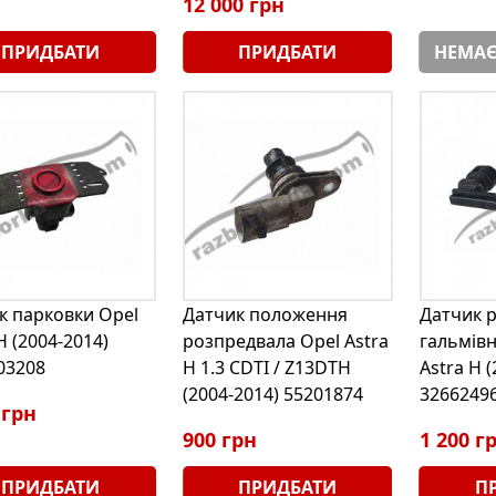
12 000 грн
ПРИДБАТИ
ПРИДБАТИ
НЕМАЄ
к парковки Opel
Датчик положення
Датчик р
H (2004-2014)
розпредвала Opel Astra
гальмівн
03208
H 1.3 CDTI / Z13DTH
Astra H 
(2004-2014) 55201874
3266249
 грн
900 грн
1 200 г
ПРИДБАТИ
ПРИДБАТИ
П