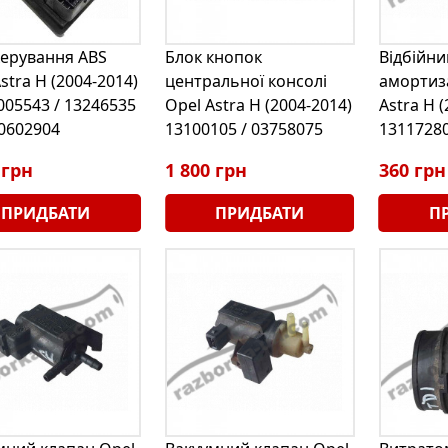
керування ABS
Блок кнопок
Відбійни
stra H (2004-2014)
центральної консолі
амортиз
005543 / 13246535
Opel Astra H (2004-2014)
Astra H 
20602904
13100105 / 03758075
1311728
 грн
1 800 грн
360 грн
ПРИДБАТИ
ПРИДБАТИ
П