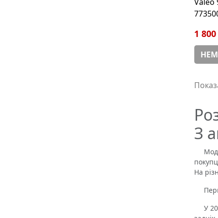
Valeo 
77350
1 800
НЕМ
Показа
Ро
З 
Модель
покупц
На різ
Перші 
У 2000