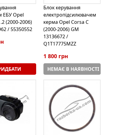
рування
Блок керування
м ЕБУ Opel
електропідсилювачем
.2 (2000-2006)
керма Opel Corsa С
62 / 55350552
(2000-2006) GM
13136672 /
рн
Q1T17775MZZ
1 800 грн
РИДБАТИ
НЕМАЄ В НАЯВНОСТІ