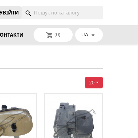
УВIЙТИ
search
(0)
UA
shopping_cart

ОНТАКТИ
20