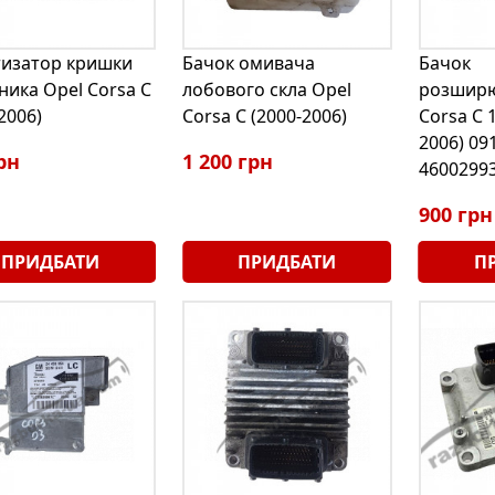
изатор кришки
Бачок омивача
Бачок
ника Opel Corsa С
лобового скла Opel
розширю
2006)
Corsa С (2000-2006)
Corsa С 1
2006) 09
рн
1 200 грн
4600299
900 грн
ПРИДБАТИ
ПРИДБАТИ
П