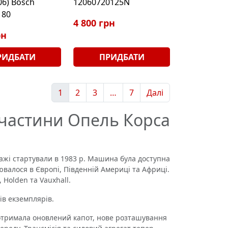
06) Bosch
12060720125N
180
4 800 грн
рн
РИДБАТИ
ПРИДБАТИ
1
2
3
…
7
Далі
пчастини Опель Корса
ажі стартували в 1983 р. Машина була доступна
нювалося в Європі, Південній Америці та Африці.
 Holden та Vauxhall.
ів екземплярів.
 отримала оновлений капот, нове розташування