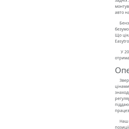
задніх
монтув
авто н
Бензин
безумо
Що цік
Easytr
У 2006
отрима
Опе
Зверта
цінами
знаход
регуля
піддаю
працез
Наш ро
позиці