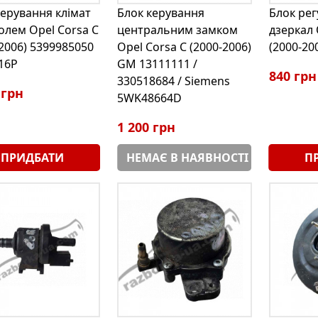
керування клімат
Блок керування
Блок ре
олем Opel Corsa С
центральним замком
дзеркал 
-2006) 5399985050
Opel Corsa С (2000-2006)
(2000-20
516P
GM 13111111 /
840 грн
330518684 / Siemens
 грн
5WK48664D
1 200 грн
ПРИДБАТИ
НЕМАЄ В НАЯВНОСТІ
П