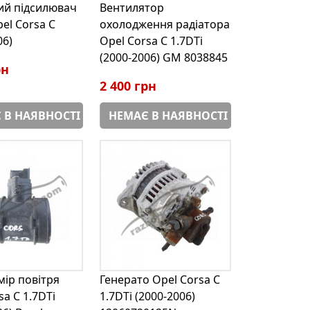
ий підсилювач
Вентилятор
el Corsa С
охолодження радіатора
06)
Opel Corsa С 1.7DTi
(2000-2006) GM 8038845
рн
2 400 грн
 В НАЯВНОСТІ
НЕМАЄ В НАЯВНОСТІ
ір повітря
Генерато Opel Corsa С
sa С 1.7DTi
1.7DTi (2000-2006)