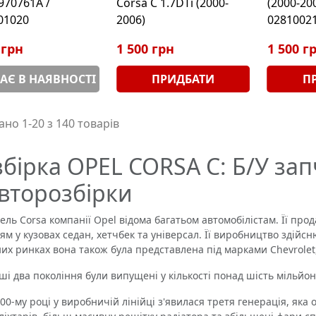
970761A /
Corsa С 1.7DTi (2000-
(2000-20
01020
2006)
0281002
 грн
1 500 грн
1 500 г
АЄ В НАЯВНОСТІ
ПРИДБАТИ
П
но 1-20 з 140 товарів
збірка OPEL CORSA C: Б/У за
авторозбірки
 Corsa компанії Opel відома багатьом автомобілістам. Її прод
ям у кузовах седан, хетчбек та універсал. Її виробництво здійс
них ринках вона також була представлена ​​під марками Chevrolet,
два покоління були випущені у кількості понад шість мільйон
-му році у виробничій лінійці з'явилася третя генерація, яка