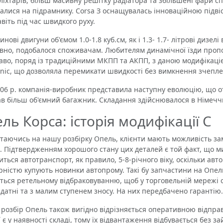
 ліхтарів, більш масивну решітку радіатора та збільшені фари сп
алися на підрамнику. Corsa З оснащувалась інноваційною підвіс
авіть під час швидкого руху.
ові двигуни об'ємом 1.0-1.8 куб.см, як і 1.3- 1.7- літрові дизе
вно, подобалося споживачам. Любителям динамічної їзди пропон
аво, поряд із традиційними МКПП та АКПП, з даною модифікаці
onic, що дозволяла перемикати швидкості без вимкнення зчепле
 р. компанія-виробник представила наступну еволюцію, що отр
в більш об'ємний багажник. Складання здійснювалося в Німечч
ль Корса: історія модифікації С
ючись на нашу розбірку Опель, клієнти мають можливість зам
. Підтвердженням хорошого стану цих деталей є той факт, що ми
иться автотранспорт, як правило, 5-8-річного віку, оскільки ав
рністю купують новинки автопрому. Такі бу запчастини на Опе
ться ретельному відбраковуванню, щоб у торговельній мережі о
датні та з малим ступенем зносу. На них передбачено гарантію.
збір Опель також вигідно відрізняється оперативною відправ
ї є у ​​наявності складі, тому їх відвантаження відбувається без