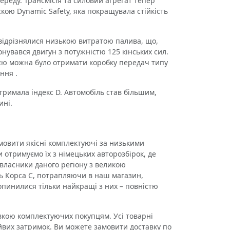
ереду. Трансмісія та силовий агрегат тепер
кою Dynamic Safety, яка покращувала стійкість
лі відрізнялися низькою витратою палива, що,
увався двигун з потужністю 125 кінських сил.
єю можна було отримати коробку передач типу
ння .
имала індекс D. Автомобіль став більшим,
ині.
овити якісні комплектуючі за низькими
 отримуємо їх з німецьких авторозбірок, де
товласники даного регіону з великою
ль Корса С, потрапляючи в наш магазин,
пинилися тільки найкращі з них – повністю
кою комплектуючих покупцям. Усі товарні
 зайвих затримок. Ви можете замовити доставку по