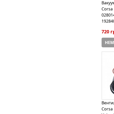
Вакуу
Corsa 
02801
19284
720 г
НЕМ
Венти
Corsa 