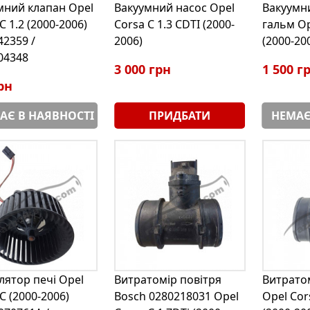
мний клапан Opel
Вакуумний насос Opel
Вакуумн
C 1.2 (2000-2006)
Corsa C 1.3 CDTI (2000-
гальм Op
42359 /
2006)
(2000-20
04348
3 000 грн
1 500 г
рн
АЄ В НАЯВНОСТІ
ПРИДБАТИ
НЕМАЄ
лятор печі Opel
Витратомір повітря
Витратом
С (2000-2006)
Bosch 0280218031 Opel
Opel Cor