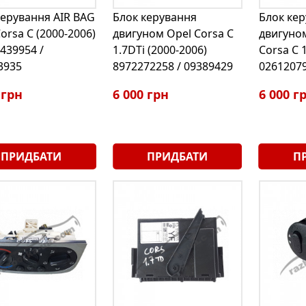
керування AIR BAG
Блок керування
Блок ке
orsa С (2000-2006)
двигуном Opel Corsa С
двигуно
439954 /
1.7DTi (2000-2006)
Corsa C 1
3935
8972272258 / 09389429
02612079
 грн
6 000 грн
6 000 г
ПРИДБАТИ
ПРИДБАТИ
П