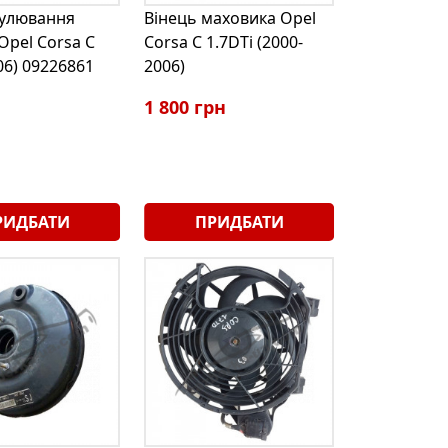
гулювання
Вінець маховика Opel
Opel Corsa C
Corsa С 1.7DTi (2000-
06) 09226861
2006)
1 800 грн
РИДБАТИ
ПРИДБАТИ