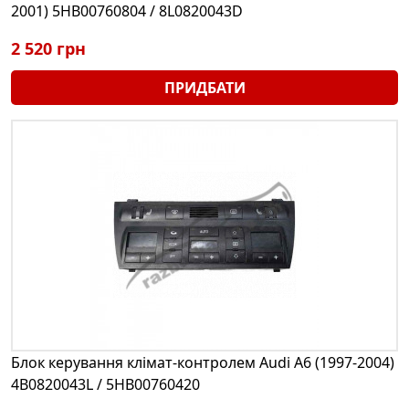
2001) 5HB00760804 / 8L0820043D
2 520 грн
ПРИДБАТИ
Блок керування клімат-контролем Audi A6 (1997-2004)
4B0820043L / 5HB00760420