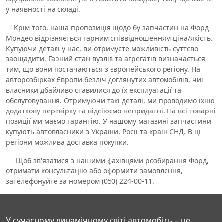
у наявності на складі.
Крім того, наша пропозиція щодо бу запчастин на Форд
Мондео відрізняється гарним співвідношенням ціна/якість.
Купуючи деталі у нас, ви отримуєте можливість суттєво
заощадити. Гарний стан вузлів та агрегатів визначається
тим, що вони постачаються з європейського регіону. На
авторозбірках Європи безліч доглянутих автомобілів, чиї
власники дбайливо ставилися до їх експлуатації та
обслуговування. Отримуючи такі деталі, ми проводимо їхню
додаткову перевірку та відсіюємо непридатні. На всі товарні
позиції ми маємо гарантію. У нашому магазині запчастини
купують автовласники з України, Росії та країн СНД. В ці
регіони можлива доставка покупки.
Щоб зв'язатися з нашими фахівцями розбирання Форд,
отримати консультацію або оформити замовлення,
зателефонуйте за номером (050) 224-00-11.
У сучасному динамічному світі автомобіль – це