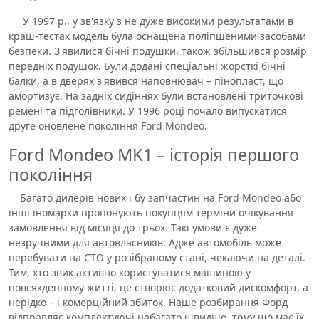
У 1997 р., у зв'язку з не дуже високими результатами в
краш-тестах модель була оснащена поліпшеними засобами
безпеки. З'явилися бічні подушки, також збільшився розмір
передніх подушок. Були додані спеціальні жорсткі бічні
балки, а в дверях з'явився наповнювач – пінопласт, що
амортизує. На задніх сидіннях були встановлені триточкові
ремені та підголівники. У 1996 році почало випускатися
друге оновлене покоління Ford Mondeo.
Ford Mondeo MK1 – історія першого
покоління
Багато дилерів нових і бу запчастин на Ford Mondeo або
інші іномарки пропонують покупцям терміни очікування
замовлення від місяця до трьох. Такі умови є дуже
незручними для автовласників. Адже автомобіль може
перебувати на СТО у розібраному стані, чекаючи на деталі.
Тим, хто звик активно користуватися машиною у
повсякденному житті, це створює додатковий дискомфорт, а
нерідко – і комерційний збиток. Наше розбирання Форд
відправляє комплектуючі набагато швидше, тому що має їх