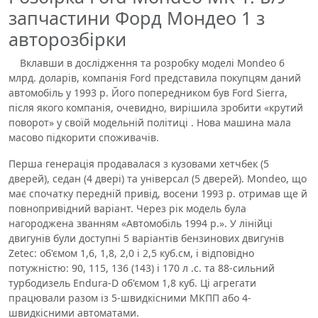
запчастини Форд Мондео 1 з
авторозбірки
Вклавши в дослідження та розробку моделі Mondeo 6
млрд. доларів, компанія Ford представила покупцям даний
автомобіль у 1993 р. Його попередником був Ford Sierra,
після якого компанія, очевидно, вирішила зробити «крутий
поворот» у своїй модельній політиці . Нова машина мала
масово підкорити споживачів.
Перша генерація продавалася з кузовами хетчбек (5
дверей), седан (4 двері) та універсал (5 дверей). Mondeo, що
має спочатку передній привід, восени 1993 р. отримав ще й
повнопривідний варіант. Через рік модель була
нагороджена званням «Автомобіль 1994 р.». У лінійці
двигунів були доступні 5 варіантів бензинових двигунів
Zetec: об'ємом 1,6, 1,8, 2,0 і 2,5 куб.см, і відповідно
потужністю: 90, 115, 136 (143) і 170 л .с. та 88-сильний
турбодизель Endura-D об'ємом 1,8 куб. Ці агрегати
працювали разом із 5-швидкісними МКПП або 4-
швидкісними автоматами.