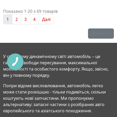
Показано 1-20 з 69 товарів
1
2
3
4
Далі
Вгору

У сучасному динамічному світі автомобіль – це
гарантія свободи пересування, максимальної
мобільності та особистого комфорту. Якщо, звісно,
він у повному порядку.
Попри відоме висловлювання, автомобіль легко
може стати розкішшю - тільки подивіться, скільки
коштують нові запчастини. Ми пропонуємо
альтернативу: запасні частини з розібраних авто
європейського та азіатського походження.