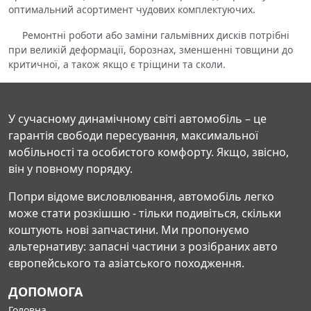
оптимальний асортимент чудових комплектуючих.
Ремонтні роботи або заміни гальмівних дисків потрібні
при великій деформації, борознах, зменшенні товщини до
критичної, а також якщо є тріщини та сколи.
У сучасному динамічному світі автомобіль – це
гарантія свободи пересування, максимальної
мобільності та особистого комфорту. Якщо, звісно,
він у повному порядку.
Попри відоме висловлювання, автомобіль легко
може стати розкішшю - тільки подивіться, скільки
коштують нові запчастини. Ми пропонуємо
альтернативу: запасні частини з розібраних авто
європейського та азіатського походження.
ДОПОМОГА
Головна