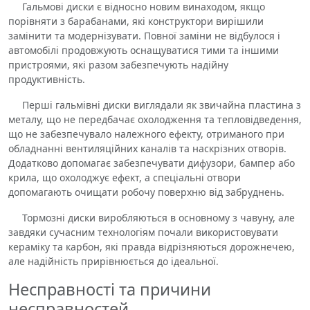
Гальмові диски є відносно новим винаходом, якщо
порівняти з барабанами, які конструктори вирішили
замінити та модернізувати. Повної заміни не відбулося і
автомобілі продовжують оснащуватися тими та іншими
пристроями, які разом забезпечують надійну
продуктивність.
Перші гальмівні диски виглядали як звичайна пластина з
металу, що не передбачає охолодження та тепловідведення,
що не забезпечувало належного ефекту, отриманого при
обладнанні вентиляційних каналів та наскрізних отворів.
Додатково допомагає забезпечувати дифузори, бампер або
крила, що охолоджує ефект, а спеціальні отвори
допомагають очищати робочу поверхню від забруднень.
Тормозні диски виробляються в основному з чавуну, але
завдяки сучасним технологіям почали використовувати
кераміку та карбон, які правда відрізняються дорожнечею,
але надійність прирівнюється до ідеальної.
Несправності та причини
несправностей