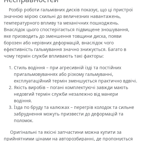
Розбір роботи гальмівних дисків показує, що ці пристрої
значною мірою схильні до величезних навантажень,
температурного впливу та механічних пошкоджень.
Внаслідок цього спостерігається підвищене зношування,
яке призводить до зменшення товщини диска, появи
борозен або нерівних деформацій, внаслідок чого
ефективність гальмування значно знижується. Багато в
чому термін служби впливають такі факторы:
Стиль водіння – при агресивній їзді та постійних
пригальмовуваннях або різкому гальмуванні,
експлуатаційний термін зменшується практично вдвічі.
Якість виробів – погані комплектуючі завжди мають
недовгий термін служби незалежно від манери
водіння.
Їзда по бруду та калюжах – перегрів колодок та сильне
забруднення можуть призвести до деформацій та
поломок.
Оригінальні та якісні запчастини можна купити за
прийнятними цінами на авторозбиранні, де пропонується