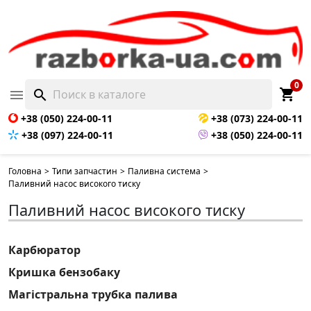
0
shopping_cart

search
+38 (050) 224-00-11
+38 (073) 224-00-11
+38 (097) 224-00-11
+38 (050) 224-00-11
Головна
>
Типи запчастин
>
Паливна система
>
Паливний насос високого тиску
Паливний насос високого тиску
Карбюратор
Кришка бензобаку
Магістральна трубка палива