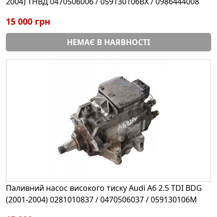
2004) ТНВД 0470506006 / 059130106BX / 0986444008
15 000 грн
НЕМАЄ В НАЯВНОСТІ
Паливний насос високого тиску Audi A6 2.5 TDI BDG
(2001-2004) 0281010837 / 0470506037 / 059130106M