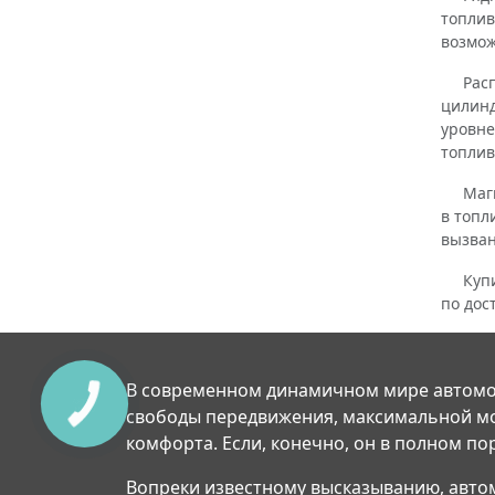
топлив
возмож
Распре
цилинд
уровне
топлив
Магист
в топл
вызван
Купить
по дос
В современном динамичном мире автомо
свободы передвижения, максимальной м
комфорта. Если, конечно, он в полном по
Вопреки известному высказыванию, авто