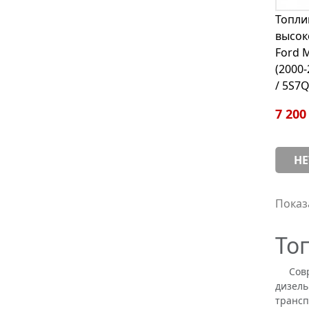
Топли
высок
Ford 
(2000
/ 5S7
7 200
НЕ
Показ
То
Соврем
дизель
трансп