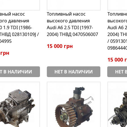
вный насос
Топливный насос
Топливн
ого давления
высокого давления
высоког
0 1.9 TDI (1986-
Audi A6 2.5 TDI (1997-
Audi A6 2
ТНВД 028130109J /
2004) ТНВД 0470506007
2004) ТН
04995
/ 059130
15 000 грн
0986444
 грн
15 000 
Т В НАЛИЧИИ
НЕТ В НАЛИЧИИ
НЕТ 