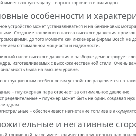
й имеет важную задачу – впрыск горючего в цилиндры.
овные особенности и характер
 устройство может устанавливаться и на бензиновых моторах
ными. Создание топливного насоса высокого давления произо
громоздкими, до того момента как инженеры фирмы Bosch не до
чением оптимальной мощности и надежности.
ный насос высокого давления в разборке демонстрирует сло
ндра, изготавливаемых с высококачественной стали. Очень в
ональность была на высшем уровне.
струкционным особенностям устройство разделяется на таки
дные – плунжерная пара отвечает за оптимальное давление.
спределительные – плунжер может быть не один, создавая нуж
линдрам.
гистральные – обеспечивают нагнетание топлива в аккумулято
ожительные и негативные стор
 топливный насос имеет количество плунжерных пар аналог