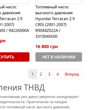
ый насос
Топливный насос
о давления
высокого давления
Terracan 2.9
Hyundai Terracan 2.9
01-2007)
CRDi (2001-2007)
00 / 9422A000A
R9044Z022A /
331004X500
грн
16 800 грн
КУПИТЬ
НЕТ В НАЛИЧИИ
1
2
3
4
Вперед
вления ТНВД
нзиновыми уже давно уверенно конкурируют
одительности. Практически на каждое
тся топливный насос высокого давления,