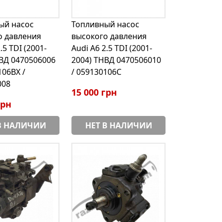
ый насос
Топливный насос
о давления
высокого давления
.5 TDI (2001-
Audi A6 2.5 TDI (2001-
ВД 0470506006
2004) ТНВД 0470506010
106BX /
/ 059130106С
008
15 000 грн
грн
В НАЛИЧИИ
НЕТ В НАЛИЧИИ