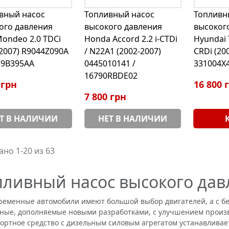
вный насос
Топливный насос
Топливн
ого давления
высокого давления
высоког
Mondeo 2.0 TDCi
Honda Accord 2.2 i-CTDi
Hyundai 
-2007) R9044Z090A
/ N22A1 (2002-2007)
CRDi (20
Q9B395AA
0445010141 /
331004X4
16790RBDE02
 грн
16 800 
7 800 грн
Т В НАЛИЧИИ
НЕТ В НАЛИЧИИ
ано 1-20 из 63
пливный насос высокого да
енные автомобили имеют большой выбор двигателей, а с бе
ные, дополняемые новыми разработками, с улучшением произв
ортное средство с дизельным силовым агрегатом устанавливае