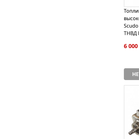
Топли
высок
Scudo 
ТНВД 
6 000
НЕ