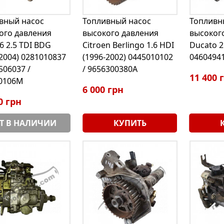
вный насос
Топливный насос
Топливн
ого давления
высокого давления
высокого
6 2.5 TDI BDG
Citroen Berlingo 1.6 HDI
Ducato 2
-2004) 0281010837
(1996-2002) 0445010102
0460494
506037 /
/ 9656300380A
11 400 
0106M
6 000 грн
0 грн
Т В НАЛИЧИИ
КУПИТЬ