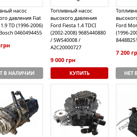
вный насос
Топливный насос
Топливн
ого давления Fiat
высокого давления
высоког
1.9 TD (1996-2006)
Ford Fiesta 1.4 TDCI
Ford Mon
Bosch 0460494455
(2002-2008) 9685440880
(1996-20
/ 5WS40008 /
8448B25
 грн
A2C20000727
7 200 г
9 000 грн
Т В НАЛИЧИИ
КУПИТЬ
НЕТ 