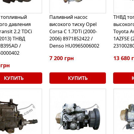
 топливный
Паливний насос
ТНВД то
ого давления
високого тиску Opel
высоког
ransit 2.2 TDCi
Corsa С 1.7DTi (2000-
Toyota Av
-2013) ТНВД
2006) 8971852422 /
1AZFSE (
B395AD /
Denso HU0965006002
2310028
0000402
7 200 грн
13 680 
 грн
КУПИТЬ
КУПИТЬ