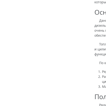
которы
Осн
Данное
дизель
очень 
обеспе
Топлив
и цили
функци
По кон
Ря
Ра
ци
Ма
Пол
Рядный