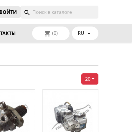
ВОЙТИ
search
(0)
RU
shopping_cart

ТАКТЫ
20