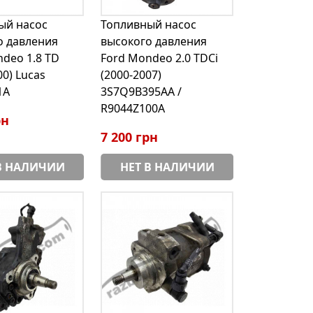
ый насос
Топливный насос
о давления
высокого давления
deo 1.8 TD
Ford Mondeo 2.0 TDCi
00) Lucas
(2000-2007)
1A
3S7Q9B395AA /
R9044Z100A
рн
7 200 грн
В НАЛИЧИИ
НЕТ В НАЛИЧИИ