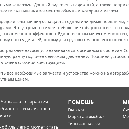
ными каналами. Данный вид очень надежный, а также неприхот
ности смазывания элементов обычным моторным маслом.
делительный вид оснащается одним или двумя поршнями, ко
рами. Это устройство имеет небольшие габариты и вес, но по
, равномерно и эффективно. Единственным минусом можно вы
ному насосу деталей, потому для грузовых машин его использ
ральные насосы устанавливаются в основном к системам Com
ивную рампу под очень высоким давлением. Поршней устройство
ы очень сложной конструкцией.
 все необходимые запчасти и устройства можно на авторазбо
тупным ценам.
биль — это гарантия
ПОМОЩЬ
М
обильности и личного
Главная
Ли
рядке.
Марка автомобиля
Мо
Типы запчастей
мобиль легко может стать