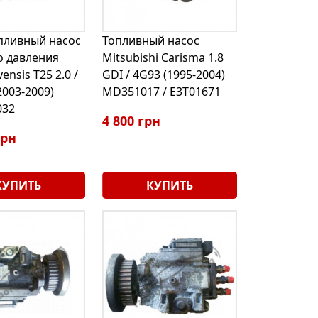
пливный насос
Топливный насос
о давления
Mitsubishi Carisma 1.8
ensis T25 2.0 /
GDI / 4G93 (1995-2004)
2003-2009)
MD351017 / E3T01671
032
4 800 грн
грн
КУПИТЬ
КУПИТЬ