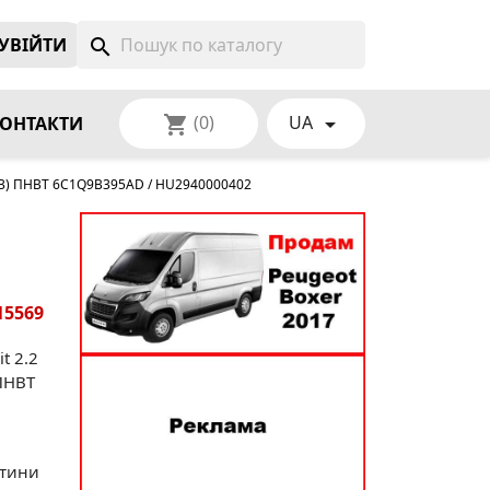
УВIЙТИ
search
(0)
UA
shopping_cart

ОНТАКТИ
2013) ПНВТ 6C1Q9B395AD / HU2940000402
15569
t 2.2
 ПНВТ
стини