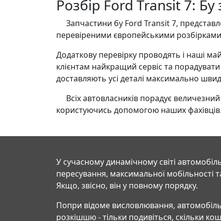
Розбір Ford Transit 7: Б
Запчастини бу Ford Transit 7, представле
перевіреними європейськими розбірками 
Додаткову перевірку проводять і наші май
клієнтам найкращий сервіс та порадуват
доставляють усі деталі максимально швидк
Всіх автовласників порадує величезний а
користуючись допомогою наших фахівців
У сучасному динамічному світі автомобіль
пересування, максимальної мобільності т
Якщо, звісно, він у повному порядку.
Попри відоме висловлювання, автомобіль
розкішшю - тільки подивіться, скільки ко