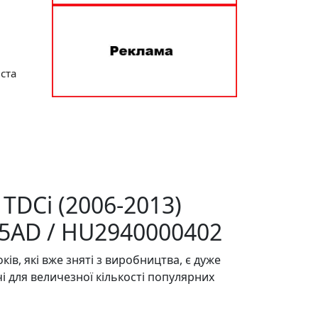
іста
 TDCi (2006-2013)
95AD / HU2940000402
ків, які вже зняті з виробництва, є дуже
і для величезної кількості популярних