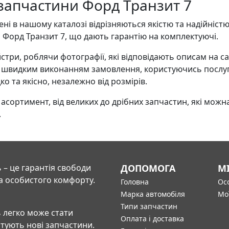
у запчастини Форд Транзит 7
ні в нашому каталозі відрізняються якістю та надійніст
Форд Транзит 7, що дають гарантію на комплектуючі.
стри, роблячи фотографії, які відповідають описам на с
и швидким виконанням замовлення, користуючись послуг
о та якісно, незалежно від розмірів.
сортимент, від великих до дрібних запчастин, які можна
.
 – це гарантія свободи
ДОПОМОГА
М
а особистого комфорту.
Головна
Осо
Марка автомобіля
Мо
Типи запчастин
 легко може стати
Оплата і доставка
штують нові запчастини.