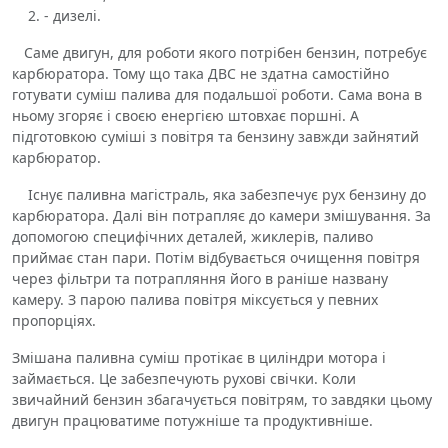
- дизелі.
Саме двигун, для роботи якого потрібен бензин, потребує
карбюратора. Тому що така ДВС не здатна самостійно
готувати суміш палива для подальшої роботи. Сама вона в
ньому згоряє і своєю енергією штовхає поршні. А
підготовкою суміші з повітря та бензину завжди зайнятий
карбюратор.
Існує паливна магістраль, яка забезпечує рух бензину до
карбюратора. Далі він потрапляє до камери змішування. За
допомогою специфічних деталей, жиклерів, паливо
приймає стан пари. Потім відбувається очищення повітря
через фільтри та потрапляння його в раніше названу
камеру. З парою палива повітря міксується у певних
пропорціях.
Змішана паливна суміш протікає в циліндри мотора і
займається. Це забезпечують рухові свічки. Коли
звичайний бензин збагачується повітрям, то завдяки цьому
двигун працюватиме потужніше та продуктивніше.