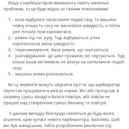
Якщо з карбюратором виникають навіть маленькі
проблеми, то це буде видно за такими показниками:
- коли відбулося натискання педалі газу, то машина
певну кількість часу не змінювала швидкість, а потім
уже почала прискорюватися;
- ривки під час руху. Тоді відбувається різка
короткочасна зміна швидкості;
- пересмикування. Фаза ривків, що чергуються;
- розгойдування. Це цикл провалів, які чергуються. Тоді
кілька разів автомобіль не реагує на натискання педалі
газу;
- машина мляво розганяється.
Всі ці моменти можуть свідчити про те, що карбюратор
перестав працювати в межах норми. Він або пропускає в
паливну суміш занадто багато повітря, або зовсім не
працює над створенням суміші бензину та повітря.
У даному випадку безглуздо схиляться до будь-якого
рішення, крім купівлі нового карбюратора. Важливо, щоб
він був заводським, тобто розробленим виключно під