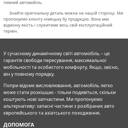
певний автомобіль.
Знайти оригінальну деталь можна на нашій сторінці. Ми
пропонуємо клієнту німецьку бу продукцію. Вона має
відмінну якість і служитиме весь свій експлуатаційний
термін.
У сучасному динамічному світі автомобіль – це
гарантія свободи пересування, максимальної
мобільності та особистого комфорту. Якщо, звісно,
він у повному порядку.
Попри відоме висловлювання, автомобіль легко
може стати розкішшю - тільки подивіться, скільки
коштують нові запчастини. Ми пропонуємо
альтернативу: запасні частини з розібраних авто
європейського та азіатського походження.
ДОПОМОГА