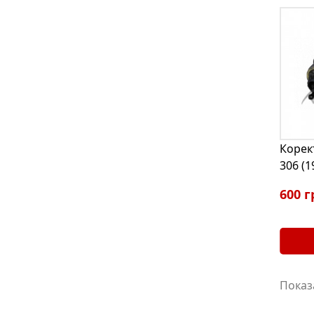
Корек
306 (1
600 г
Показа