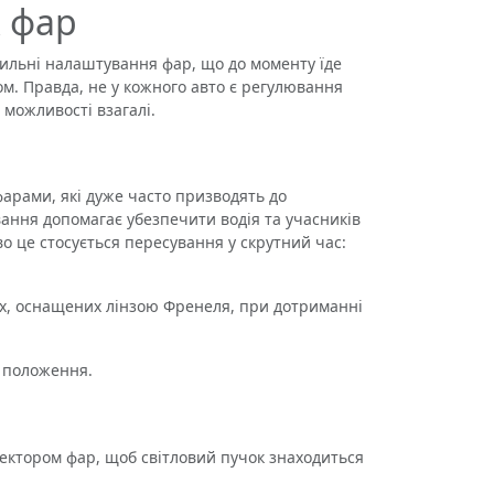
х фар
ильні налаштування фар, що до моменту їде
м. Правда, не у кожного авто є регулювання
 можливості взагалі.
арами, які дуже часто призводять до
ння допомагає убезпечити водія та учасників
во це стосується пересування у скрутний час:
х, оснащених лінзою Френеля, при дотриманні
е положення.
ктором фар, щоб світловий пучок знаходиться