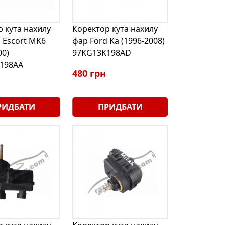
 кута нахилу
Коректор кута нахилу
 Escort MK6
фар Ford Ka (1996-2008)
00)
97KG13K198AD
198AA
480 грн
РИДБАТИ
ПРИДБАТИ