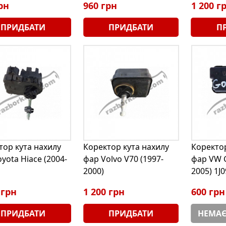
рн
960 грн
1 200 г
ПРИДБАТИ
ПРИДБАТИ
П
тор кута нахилу
Коректор кута нахилу
Коректор
yota Hiace (2004-
фар Volvo V70 (1997-
фар VW G
2000)
2005) 1J
 грн
1 200 грн
600 грн
ПРИДБАТИ
ПРИДБАТИ
НЕМАЄ