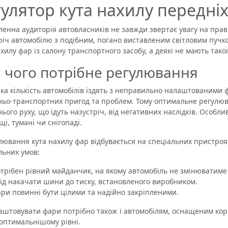
гулятор кута нахилу передні
на аудиторія автовласників не завжди звертає увагу на прав
річ автомобілю з подібним, погано виставленим світловим пучко
ахилу фар із салону транспортного засобу, а деякі не мають такої
 чого потрібне регулювання
 кількість автомобілів їздять з неправильно налаштованими ф
ьо-транспортних пригод та проблем. Тому оптимальне регулюва
ього руху, що їдуть назустріч, від негативних наслідків. Особли
і, тумані чи снігопаді.
вання кута нахилу фар відбувається на спеціальних пристроя
льних умов:
трібен рівний майданчик, на якому автомобіль не змінюватим
ід накачати шини до тиску, встановленого виробником.
ри повинні бути цілими та надійно закріпленими.
овувати фари потрібно також і автомобілям, оснащеним коре
оптимальнішому рівні.