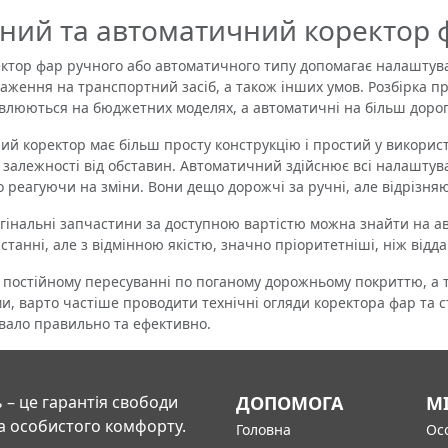
ний та автоматичний коректор 
ор фар ручного або автоматичного типу допомагає налаштува
аження на транспортний засіб, а також інших умов. Розбірка п
влюються на бюджетних моделях, а автоматичні на більш дорог
 коректор має більш просту конструкцію і простий у викорис
 залежності від обставин. Автоматичний здійснює всі налаштув
 реагуючи на зміни. Вони дещо дорожчі за ручні, але відрізня
альні запчастини за доступною вартістю можна знайти на авт
станні, але з відмінною якістю, значно пріоритетніші, ніж від
стійному пересуванні по поганому дорожньому покриттю, а та
и, варто частіше проводити технічні огляди коректора фар та с
ало правильно та ефективно.
 – це гарантія свободи
ДОПОМОГА
М
а особистого комфорту.
Головна
Осо