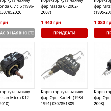
тор кута нахилу
Коректор кута нахилу
Коректор
nda Civic 6 (1996-
фар Mazda 6 (2002-
фар Mits
 0307852326
2007)
(1995-20
 грн
1 440 грн
1 080 г
АЄ В НАЯВНОСТІ
ПРИДБАТИ
П
тор кута нахилу
Коректор кута нахилу
Коректор
issan Micra K12
фар Opel Kadett (1984-
фар Opel
2010)
1991) 0307851309
2008)