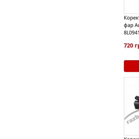
Корек
фар Au
8L094
720 г