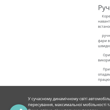
Руч
Корект
навант
встано
ручний
фари в
швидко
Оригін
викори
При по
опадам
працюв
У сучасному динамічному світі автомобіль
пересування, максимальної мобільності т