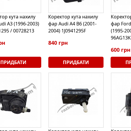
тор кута нахилу
Коректор кута нахилу
Коректор
di A3 (1996-2003)
фар Audi A4 B6 (2001-
фар Ford
1295 / 00728213
2004) 1J0941295F
(1995-20
96AG13K
рн
840 грн
600 грн
ПРИДБАТИ
ПРИДБАТИ
П