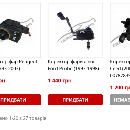
тор фар Peugeot
Коректор фари лівої
Коректор
993-2003)
Ford Probe (1993-1998)
Ceed (20
0078783
рн
1 440 грн
1 200 г
ПРИДБАТИ
ПРИДБАТИ
НЕМАЄ
но 1-20 з 27 товарів