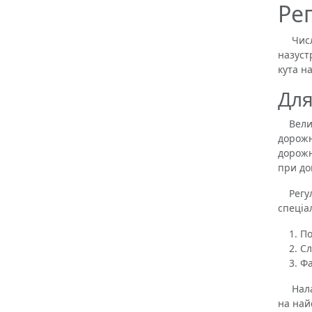
Ре
Числен
назуст
кута н
Для
Велика
дорожн
дорожн
при дощ
Регулю
спеціа
По
Сл
Фа
Налашт
на най