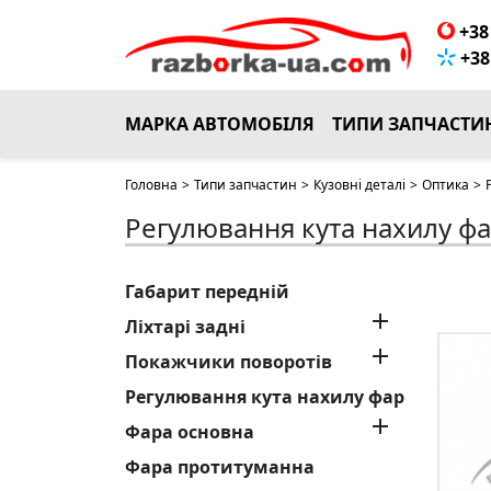
+38 
+38 
МАРКА АВТОМОБІЛЯ
ТИПИ ЗАПЧАСТИ
Головна
>
Типи запчастин
>
Кузовні деталі
>
Оптика
>
Регулювання кута нахилу ф
Габарит передній

Ліхтарі задні

Покажчики поворотів
Регулювання кута нахилу фар

Фара основна
Фара протитуманна