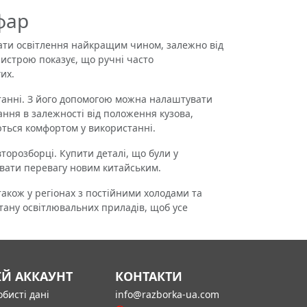
фар
ти освітлення найкращим чином, залежно від
ристрою показує, що ручні часто
их.
танні. З його допомогою можна налаштувати
ання в залежності від положення кузова,
ються комфортом у використанні.
орозборці. Купити деталі, що були у
давати перевагу новим китайським.
кож у регіонах з постійними холодами та
тану освітлювальних приладів, щоб усе
ІЙ АККАУНТ
КОНТАКТИ
бисті дані
info@razborka-ua.com