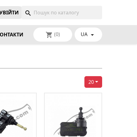
УВIЙТИ
search
(0)
UA
shopping_cart

ОНТАКТИ
20