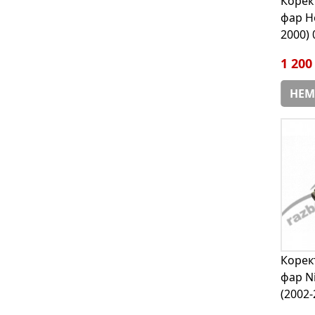
Корек
фар Ho
2000)
1 200
НЕМ
Корек
фар N
(2002-