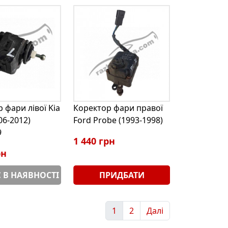
 фари лівої Kia
Коректор фари правої
06-2012)
Ford Probe (1993-1998)
9
1 440 грн
рн
 В НАЯВНОСТІ
ПРИДБАТИ
1
2
Далі