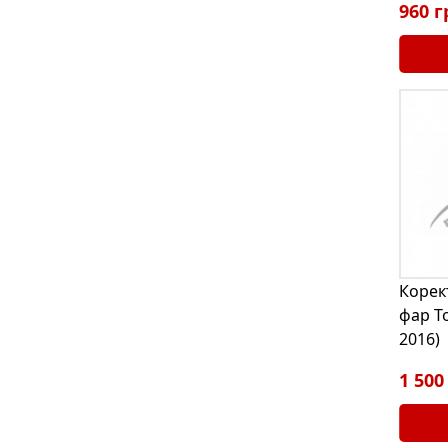
960 г
Корек
фар To
2016)
1 500