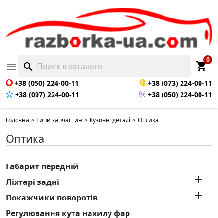
0
shopping_cart

search
+38 (050) 224-00-11
+38 (073) 224-00-11
+38 (097) 224-00-11
+38 (050) 224-00-11
Головна
>
Типи запчастин
>
Кузовні деталі
>
Оптика
Оптика
Габарит передній

Ліхтарі задні

Покажчики поворотів
Регулювання кута нахилу фар