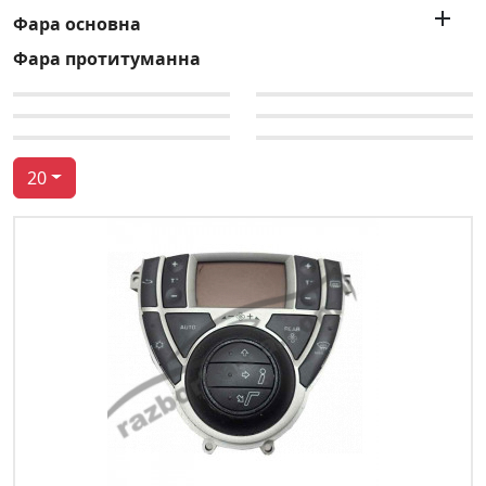

Фара основна
Фара протитуманна
20