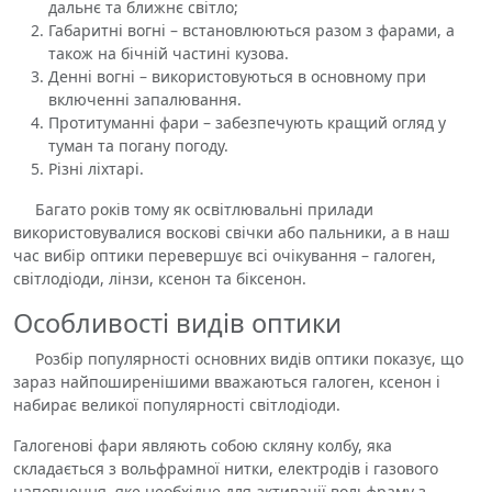
дальнє та ближнє світло;
Габаритні вогні – встановлюються разом з фарами, а
також на бічній частині кузова.
Денні вогні – використовуються в основному при
включенні запалювання.
Протитуманні фари – забезпечують кращий огляд у
туман та погану погоду.
Різні ліхтарі.
Багато років тому як освітлювальні прилади
використовувалися воскові свічки або пальники, а в наш
час вибір оптики перевершує всі очікування – галоген,
світлодіоди, лінзи, ксенон та біксенон.
Особливості видів оптики
Розбір популярності основних видів оптики показує, що
зараз найпоширенішими вважаються галоген, ксенон і
набирає великої популярності світлодіоди.
Галогенові фари являють собою скляну колбу, яка
складається з вольфрамної нитки, електродів і газового
наповнення, яке необхідне для активації вольфраму з