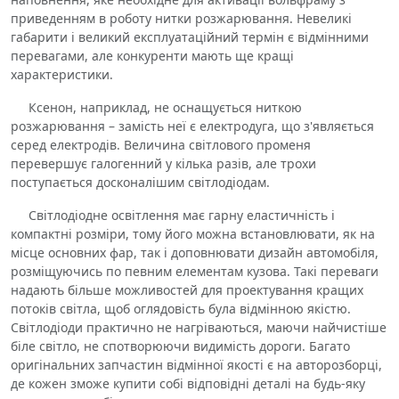
приведенням в роботу нитки розжарювання. Невеликі
габарити і великий експлуатаційний термін є відмінними
перевагами, але конкуренти мають ще кращі
характеристики.
Ксенон, наприклад, не оснащується ниткою
розжарювання – замість неї є електродуга, що з'являється
серед електродів. Величина світлового променя
перевершує галогенний у кілька разів, але трохи
поступається досконалішим світлодіодам.
Світлодіодне освітлення має гарну еластичність і
компактні розміри, тому його можна встановлювати, як на
місце основних фар, так і доповнювати дизайн автомобіля,
розміщуючись по певним елементам кузова. Такі переваги
надають більше можливостей для проектування кращих
потоків світла, щоб оглядовість була відмінною якістю.
Світлодіоди практично не нагріваються, маючи найчистіше
біле світло, не спотворюючи видимість дороги. Багато
оригінальних запчастин відмінної якості є на авторозборці,
де кожен зможе купити собі відповідні деталі на будь-яку