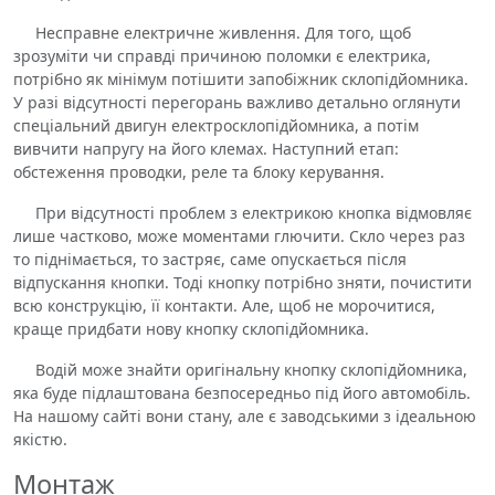
Несправне електричне живлення. Для того, щоб
зрозуміти чи справді причиною поломки є електрика,
потрібно як мінімум потішити запобіжник склопідйомника.
У разі відсутності перегорань важливо детально оглянути
спеціальний двигун електросклопідйомника, а потім
вивчити напругу на його клемах. Наступний етап:
обстеження проводки, реле та блоку керування.
При відсутності проблем з електрикою кнопка відмовляє
лише частково, може моментами глючити. Скло через раз
то піднімається, то застряє, саме опускається після
відпускання кнопки. Тоді кнопку потрібно зняти, почистити
всю конструкцію, її контакти. Але, щоб не морочитися,
краще придбати нову кнопку склопідйомника.
Водій може знайти оригінальну кнопку склопідйомника,
яка буде підлаштована безпосередньо під його автомобіль.
На нашому сайті вони стану, але є заводськими з ідеальною
якістю.
Монтаж