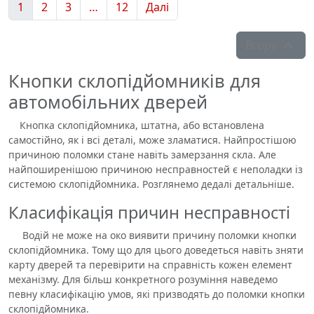
1
2
3
…
12
Далі
Вгору

Кнопки склопідйомників для
автомобільних дверей
Кнопка склопідйомника, штатна, або встановлена ​​
самостійно, як і всі деталі, може зламатися. Найпростішою
причиною поломки стане навіть замерзання скла. Але
найпоширенішою причиною несправностей є неполадки із
системою склопідйомника. Розглянемо дедалі детальніше.
Класифікація причин несправності
Водій не може на око виявити причину поломки кнопки
склопідйомника. Тому що для цього доведеться навіть зняти
карту дверей та перевірити на справність кожен елемент
механізму. Для більш конкретного розуміння наведемо
певну класифікацію умов, які призводять до поломки кнопки
склопідйомника.