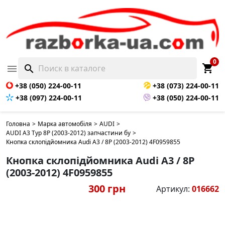
0
shopping_cart

search
+38 (050) 224-00-11
+38 (073) 224-00-11
+38 (097) 224-00-11
+38 (050) 224-00-11
Головна
>
Марка автомобіля
>
AUDI
>
AUDI A3 Typ 8P (2003-2012) запчастини бу
>
Кнопка склопідйомника Audi A3 / 8P (2003-2012) 4F0959855
Кнопка склопідйомника Audi A3 / 8P
(2003-2012) 4F0959855
300 грн
Артикул:
016662