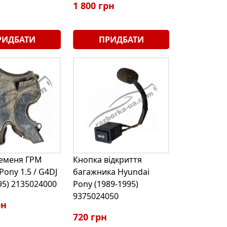
1 800 грн
РИДБАТИ
ПРИДБАТИ
ременя ГРМ
Кнопка відкриття
Pony 1.5 / G4DJ
багажника Hyundai
95) 2135024000
Pony (1989-1995)
9375024050
рн
720 грн