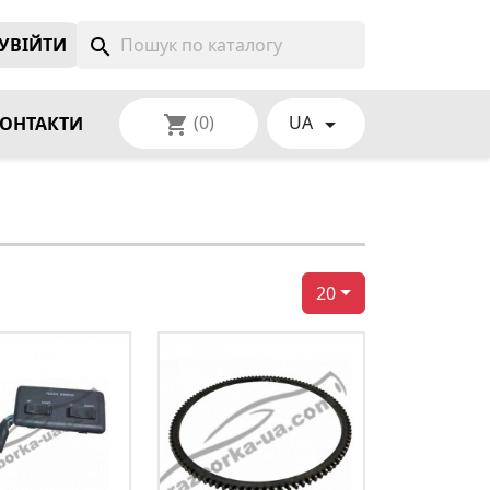
УВIЙТИ
search
(0)
UA
shopping_cart

ОНТАКТИ
20