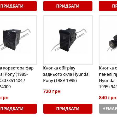
ПРИДБАТИ
ПРИДБАТИ
П
а коректора фар
Кнопка обігріву
Кнопка о
i Pony (1989-
заднього скла Hyundai
панелі п
0307851404 /
Pony (1989-1995)
Hyundai 
24000
1995) 94
720 грн
 грн
840 грн
ПРИДБАТИ
ПРИДБАТИ
НЕМАЄ