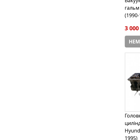
Вакуу
гальм
(1990-
3 000
НЕМ
Голов
цилін
Hyunda
1995)