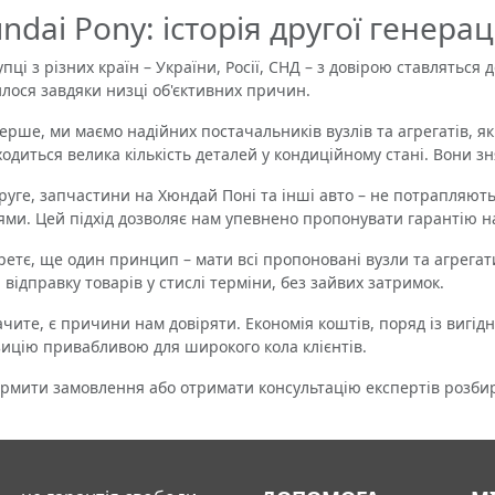
ndai Pony: історія другої генераці
і з різних країн – України, Росії, СНД – з довірою ставляться
лося завдяки низці об'єктивних причин.
ше, ми маємо надійних постачальників вузлів та агрегатів, як
ходиться велика кількість деталей у кондиційному стані. Вони з
ге, запчастини на Хюндай Поні та інші авто – не потрапляють
ями. Цей підхід дозволяє нам упевнено пропонувати гарантію н
тє, ще один принцип – мати всі пропоновані вузли та агрегати
 відправку товарів у стислі терміни, без зайвих затримок.
ите, є причини нам довіряти. Економія коштів, поряд із вигі
ицію привабливою для широкого кола клієнтів.
ти замовлення або отримати консультацію експертів розбира