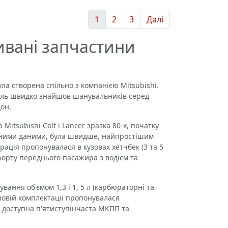
1
2
3
Далі
ивані запчастини
а створена спільно з компанією Mitsubishi.
біль швидко знайшов шанувальників серед
он.
itsubishi Colt і Lancer зразка 80-х, початку
нічними даними, була швидше, найпростішим
ація пропонувалася в кузовах хетчбек (3 та 5
мфорту переднього пасажира з водієм та
ання об'ємом 1,3 і 1, 5 л (карбюраторні та
азовій комплектації пропонувалася
 доступна п'ятиступінчаста МКПП та