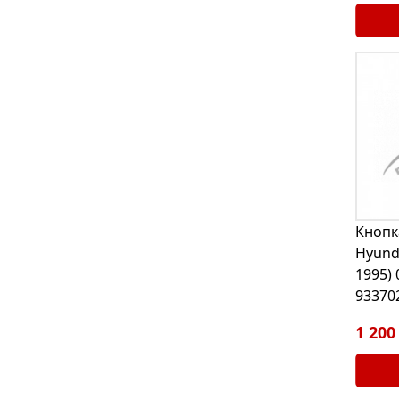
Кнопк
Hyunda
1995) 
93370
1 200