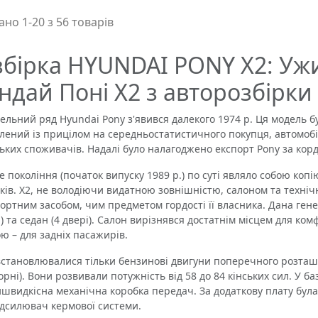
но 1-20 з 56 товарів
збірка HYUNDAI PONY X2: Уж
ндай Поні Х2 з авторозбірки
ний ряд Hyundai Pony з'явився далекого 1974 р. Ця модель бул
лений із прицілом на середньостатистичного покупця, автомо
ьких споживачів. Надалі було налагоджено експорт Pony за корд
покоління (початок випуску 1989 р.) по суті являло собою копію M
оків. X2, не володіючи видатною зовнішністю, салоном та тех
ортним засобом, чим предметом гордості її власника. Дана генер
) та седан (4 двері). Салон вирізнявся достатнім місцем для ко
ою – для задніх пасажирів.
встановлювалися тільки бензинові двигуни поперечного розташув
орні). Вони розвивали потужність від 58 до 84 кінських сил. У б
швидкісна механічна коробка передач. За додаткову плату була
ідсилювач кермової системи.