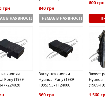
600 грн
0 грн
840 грн
АЄ В НАЯВНОСТІ
НЕМАЄ В НАЯВНОСТІ
П
шка кнопки
Заглушка кнопки
Захист 
i Pony (1989-
Hyundai Pony (1989-
Hyundai 
 8477224020
1995) 9371124000
(1989-19
рн
360 грн
1 560 г