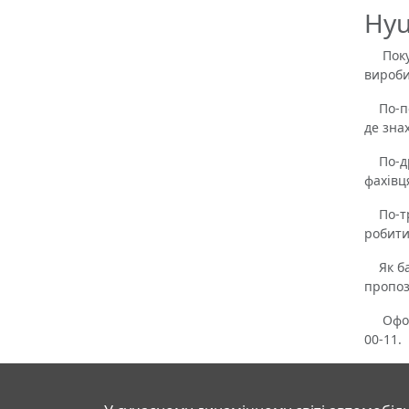
Hyu
Покупц
вироби
По-пер
де зна
По-дру
фахівц
По-тре
робити
Як бач
пропоз
Оформи
00-11.