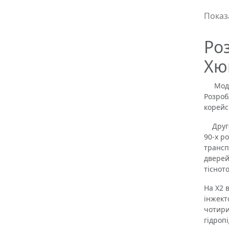
Показа
Ро
Хю
Модель
Розроб
корейс
Друге 
90-х р
трансп
дверей
тіснот
На X2 
інжект
чотири
гідроп