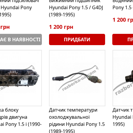
мний підсилювач
Вижимний підшипник
Водяний
 Hyundai Pony
Hyundai Pony 1.5 / G4DJ
Pony 1.5
1995)
(1989-1995)
1 200 г
 грн
1 200 грн
АЄ В НАЯВНОСТІ
ПРИДБАТИ
П
ка блоку
Датчик температури
Датчик т
дрів двигуна
охолоджувальної
Hyundai 
i Pony 1.5 i (1990-
рідини Hyundai Pony 1.5
1995)
(1989-1995)