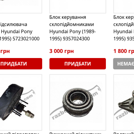
Блок керування
Блок ке
підсилювача
склопідйомниками
склопід
 Hyundai Pony
Hyundai Pony (1989-
Hyundai 
-1995) 5723021000
1995) 9357024300
1995) 93
 грн
3 000 грн
1 800 г
ПРИДБАТИ
ПРИДБАТИ
НЕМАЄ