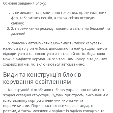
Основні завдання блоку:
1. вимикання та включення головних, протитуманних
фар, габаритних вогнів, а також світла всередині
салону;
2. перемикання режиму головного світла на ближній чи
далекий.
У сучасних автомобілях є можливість також керувати
нахилом фар у різні боки, допомагаючи найкращим чином
відкоригувати та налаштувати світловий потік. Додатково
можна виділити керування освітленням номерів та денних
ходових вогнів, які включаються автоматично.
Види та конструкція блоків
керування освітленням
Конструкційні особливості блоку управління не містять
жодної складної структури, будучи пристроєм, виконаним у
пластиковому корпусі з певними кнопками та
перемикачами. Підключається все через стандартні
роз'єми, а також можливий варіант із однією колодкою та