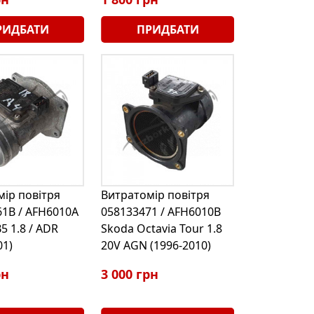
РИДБАТИ
ПРИДБАТИ
ір повітря
Витратомір повітря
1B / AFH6010A
058133471 / AFH6010B
5 1.8 / ADR
Skoda Octavia Tour 1.8
01)
20V AGN (1996-2010)
рн
3 000 грн