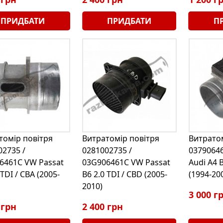
ПРИДБАТИ
ПРИДБАТИ
П
томір повітря
Витратомір повітря
Витратом
02735 /
0281002735 /
03790646
6461C VW Passat
03G906461C VW Passat
Audi A4 B
 TDI / CBA (2005-
B6 2.0 TDI / CBD (2005-
(1994-20
2010)
3 000 г
 грн
2 400 грн