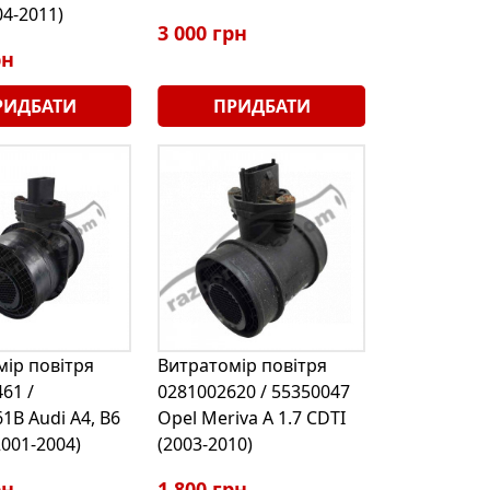
04-2011)
3 000 грн
рн
РИДБАТИ
ПРИДБАТИ
ір повітря
Витратомір повітря
61 /
0281002620 / 55350047
1B Audi A4, B6
Opel Meriva A 1.7 CDTI
2001-2004)
(2003-2010)
рн
1 800 грн