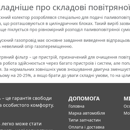
ладніше про складові повітряно
ий колектор розроблявся спеціально для подачі паливоповітр
в, що розташовуються в циліндричних блоках. Такий виріб зазви
ще піклується про рівномірний розподіл паливоповітряної сумі
ний газопровід має основне завдання виведення відпрацьованих
 невеликий опір газопереміщенню.
яний фільтр – це пристрій, призначений для очищення повітря,
а робота здійснюється через багато пристроїв і систем, але поп
я. За нормальних зовнішніх умов зношування двигуна зменшуєть
ьому на 20-25%, а якщо брати до уваги складні умови, то на ціл
 – це гарантія свободи
ДОПОМОГА
М
а особистого комфорту.
Головна
Осо
Марка автомобіля
Мо
Типи запчастин
 легко може стати
Оплата і доставка