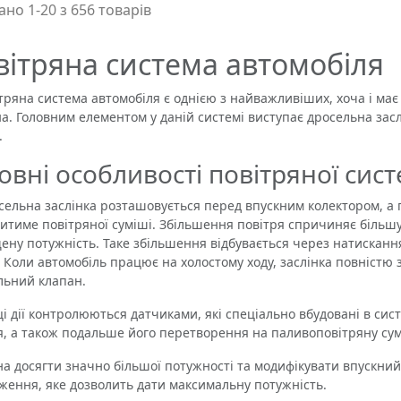
но 1-20 з 656 товарів
вітряна система автомобіля
яна система автомобіля є однією з найважливіших, хоча і має 
а. Головним елементом у даній системі виступає дросельна засл
.
овні особливості повітряної сис
ьна заслінка розташовується перед впускним колектором, а п
итиме повітряної суміші. Збільшення повітря спричиняє більшу 
ену потужність. Таке збільшення відбувається через натисканн
. Коли автомобіль працює на холостому ходу, заслінка повністю з
льний клапан.
 дії контролюються датчиками, які спеціально вбудовані в сис
я, а також подальше його перетворення на паливоповітряну су
досягти значно більшої потужності та модифікувати впускний
ження, яке дозволить дати максимальну потужність.