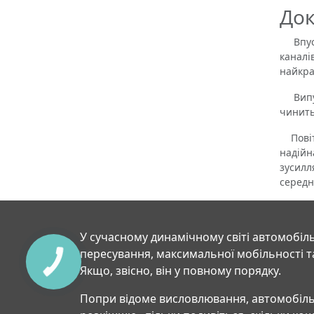
Док
Впускн
каналі
найкра
Випуск
чинить
Повітр
надійн
зусилл
середн
У сучасному динамічному світі автомобіль
пересування, максимальної мобільності т
Якщо, звісно, він у повному порядку.
Попри відоме висловлювання, автомобіль