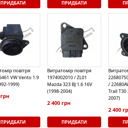
ПРИДБАТИ
ПРИДБАТИ
П
томір повітря
Витратомір повітря
Витратом
6461 VW Vento 1.9
1974002010 / ZL01
226807S
992-1999)
Mazda 323 BJ 1.6 16V
/ 22680A
(1998-2004)
Trail T30
 грн
2007)
2 400 грн
2 400 г
ПРИДБАТИ
ПРИДБАТИ
П