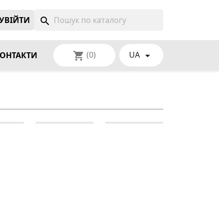
УВIЙТИ
search
(0)
UA
shopping_cart

ОНТАКТИ