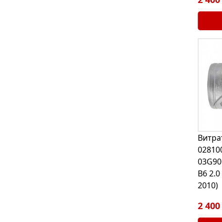
Витра
02810
03G90
B6 2.0
2010)
2 400