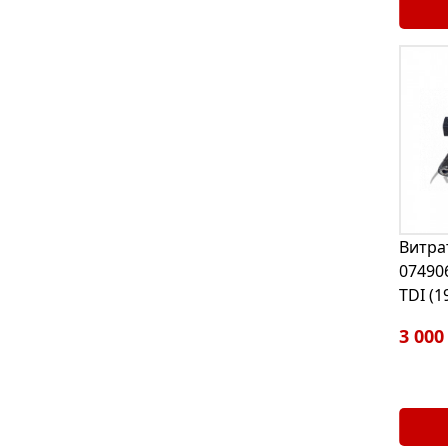
Витра
07490
TDI (1
3 000