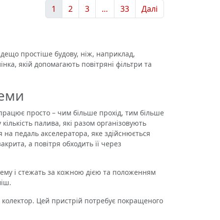
1
2
3
…
33
Далі
дещо простіше будову, ніж, наприклад,
інка, якій допомагають повітряні фільтри та
теми
рацює просто – чим більше прохід, тим більше
кількість палива, які разом організовують
я на педаль акселератора, яке здійснюється
акрита, а повітря обходить її через
тему і стежать за кожною дією та положенням
міш.
 колектор. Цей пристрій потребує покращеного