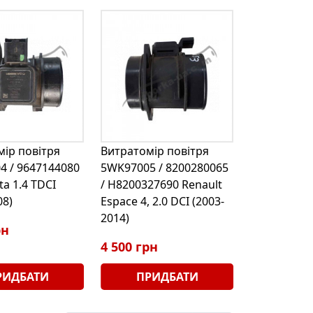
ір повітря
Витратомір повітря
4 / 9647144080
5WK97005 / 8200280065
ta 1.4 TDCI
/ H8200327690 Renault
08)
Espace 4, 2.0 DCI (2003-
2014)
рн
4 500 грн
РИДБАТИ
ПРИДБАТИ