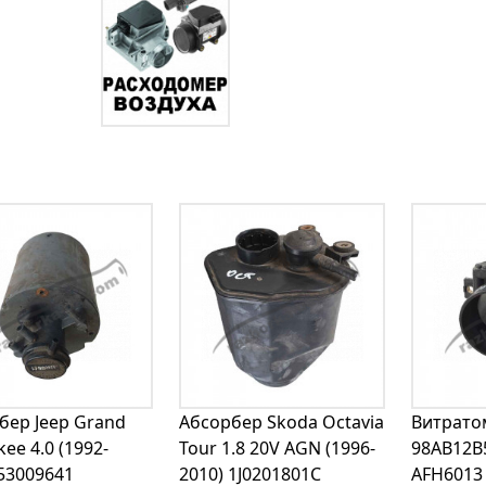
бер Jeep Grand
Абсорбер Skoda Octavia
Витратом
ee 4.0 (1992-
Tour 1.8 20V AGN (1996-
98AB12B
 53009641
2010) 1J0201801C
AFH6013 