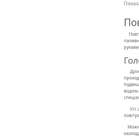
Показа
По
Повітр
паливн
рукави
Гол
Дросел
проход
підвищ
водієм
спеціа
Усі ці
повітр
Можна 
охолод