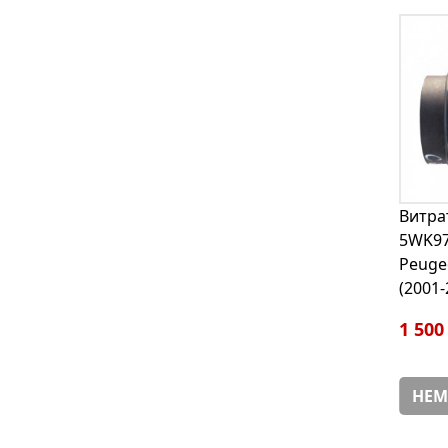
Витра
5WK97
Peugeo
(2001-
1 500
НЕМ