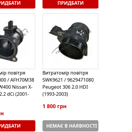
РИДБАТИ
ПРИДБАТИ
ір повітря
Витратомір повітря
000 / AFH70M38
5WK9621 / 9629471080
W400 Nissan X-
Peugeot 306 2.0 HDI
 2.2 dCi (2001-
(1993-2003)
1 800 грн
рн
РИДБАТИ
НЕМАЄ В НАЯВНОСТІ