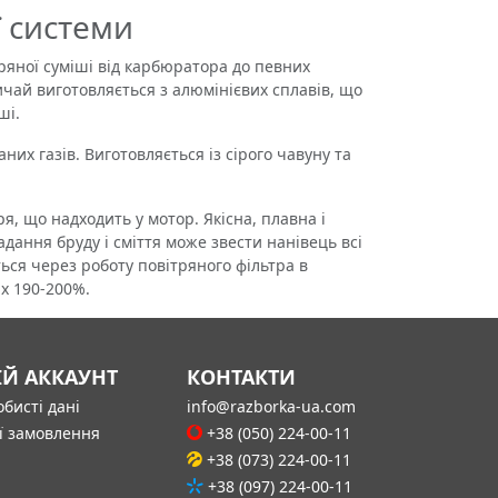
ї системи
яної суміші від карбюратора до певних
чай виготовляється з алюмінієвих сплавів, що
ші.
 газів. Виготовляється із сірого чавуну та
 що надходить у мотор. Якісна, плавна і
адання бруду і сміття може звести нанівець всі
ся через роботу повітряного фільтра в
их 190-200%.
ІЙ АККАУНТ
КОНТАКТИ
бисті дані
info@razborka-ua.com
ї замовлення
+38 (050) 224-00-11
+38 (073) 224-00-11
+38 (097) 224-00-11