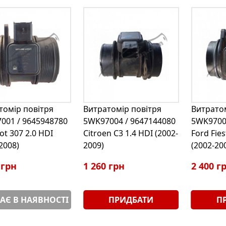
томір повітря
Витратомір повітря
Витратом
001 / 9645948780
5WK97004 / 9647144080
5WK9700
t 307 2.0 HDI
Citroen C3 1.4 HDI (2002-
Ford Fies
2008)
2009)
(2002-20
 грн
1 260 грн
2 400 г
АЄ В НАЯВНОСТІ
ПРИДБАТИ
П