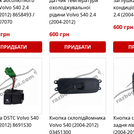
к абсолютного
Датчик температури
Заглушка
Volvo S40 2.4
охолоджувальної
кондиціо
2012) 8658493 /
рідини Volvo S40 2.4
2.4 (200
07070
(2004-2012)
600 грн
 грн
600 грн
ПРИДБАТИ
ПРИДБАТИ
П
а DSTC Volvo S40
Кнопка склопідйомника
Кнопка 
2012) 8691530
Volvo S40 (2004-2012)
задня лі
03451300
(2004-20