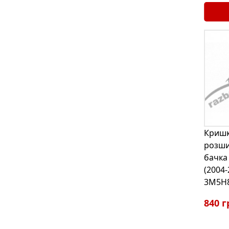
Криш
розш
бачка 
(2004-
3M5H
840 г