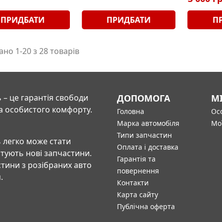
ПРИДБАТИ
ПРИДБАТИ
П
но 1-20 з 28 товарів
 – це гарантія свободи
ДОПОМОГА
М
а особистого комфорту.
Головна
Осо
Марка автомобіля
Мо
Типи запчастин
 легко може стати
Оплата і доставка
штують нові запчастини.
Гарантія та
тини з розібраних авто
повернення
.
Контакти
Карта сайту
Публічна оферта