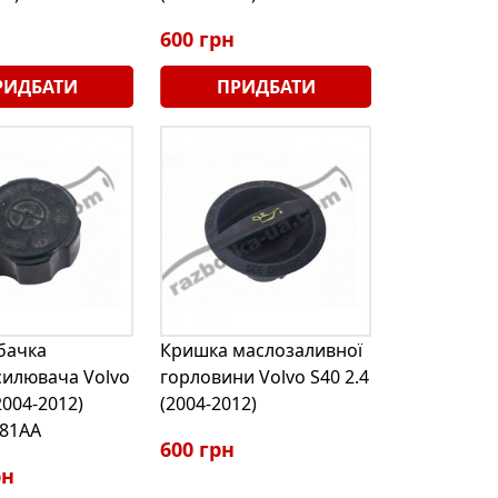
600 грн
РИДБАТИ
ПРИДБАТИ
бачка
Кришка маслозаливної
силювача Volvo
горловини Volvo S40 2.4
2004-2012)
(2004-2012)
81AA
600 грн
рн