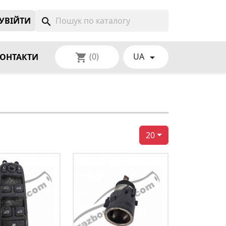
УВIЙТИ
search
(0)
UA
shopping_cart

ОНТАКТИ
20