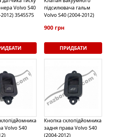
 датчика тиску
Клапан вакуумного
нера Volvo S40
підсилювача гальм
4-2012) 3545575
Volvo S40 (2004-2012)
900 грн
РИДБАТИ
ПРИДБАТИ
склопідйомника
Кнопка склопідйомника
ва Volvo S40
задня права Volvo S40
12)
(2004-2012)