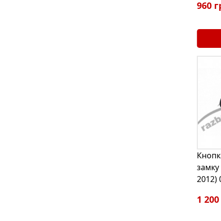
960 г
Кнопк
замку 
2012)
1 200