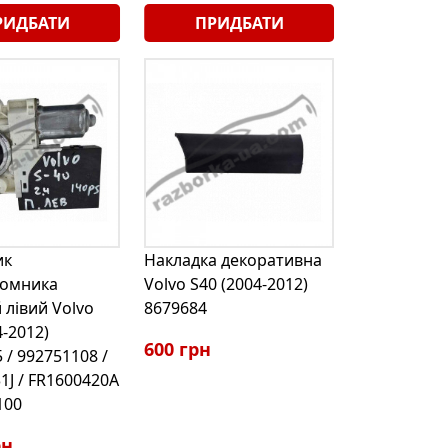
РИДБАТИ
ПРИДБАТИ
ик
Накладка декоративна
йомника
Volvo S40 (2004-2012)
 лівий Volvo
8679684
4-2012)
600 грн
 / 992751108 /
J / FR1600420A
100
рн