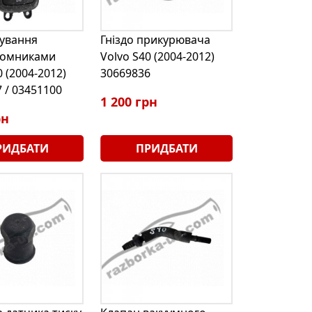
рування
Гніздо прикурювача
йомниками
Volvo S40 (2004-2012)
0 (2004-2012)
30669836
 / 03451100
1 200 грн
рн
РИДБАТИ
ПРИДБАТИ