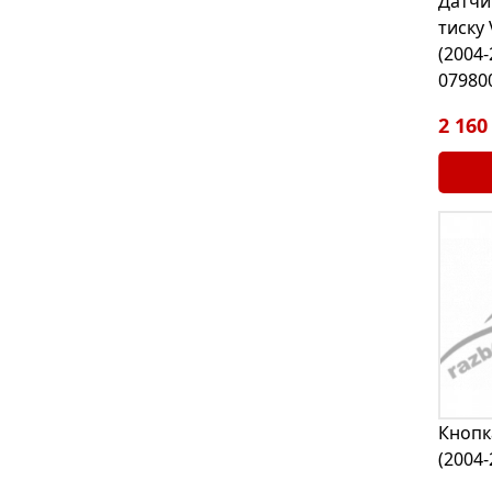
Датчи
тиску 
(2004-
07980
2 160
Кнопк
(2004-