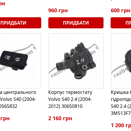
рн
960 грн
600 грн
ПРИДБАТИ
ПРИДБАТИ
П
а центрального
Корпус термостату
Кришка 
Volvo S40 (2004-
Volvo S40 2.4 (2004-
гідропід
 0565832
2012) 30650810
S40 2.4 (
3M513F7
 грн
2 160 грн
1 200 г