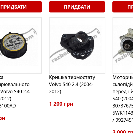
ПРИДБАТИ
ПРИДБАТИ
П
ка
Кришка термостату
Моторч
ирювального
Volvo S40 2.4 (2004-
склопід
Volvo S40 2.4
2012)
передній
2012)
S40 (200
1 200 грн
8100AD
30737675
5WK11431
рн
/ 992745
3 000 г