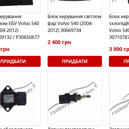
керування
Блок керування світлом
Блок ке
ном ЕБУ Volvo S40
фар Volvo S40 (2004-
склопід
004-2012)
2012) 30669734
Volvo S4
09132 / P30650677
30710787
2 400 грн
 грн
3 000 г
ПРИДБАТИ
ПРИДБАТИ
П