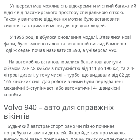
Універсал мав можливість відокремити місткий багажний
відсік від пасажирського простору спеціальною сіткою.
Також у вантажне відділення можна було встановити
сидіння та отримати місця для ще двох людей.
У 1996 році відбулося оновлення моделі. З'явилися нові
фари, було змінено салон та зовнішній вигляд бамперів.
Тоді ж седан почав називатися S90, а універсал V90.
На автомобіль встановлювалися бензинові двигуни
об'ємом 2.0-2.8 куб.см з потужністю від 111 до 190 к.с; та 2.4-
літрові дизелі, у тому числі – турбо, що видавали від 82 до
165 кінських сил. Для роботи з ними були передбачені
механічні 5-ступінчасті або автоматичні 4- швидкісні
коробки.
Volvo 940 – авто для справжніх
вікінгів
Будь-який автотранспорт рано чи пізно починає
потребувати заміни деталей. Якщо йдеться про модель,
випуск якої давно припинено, пошук таких комплектуючих