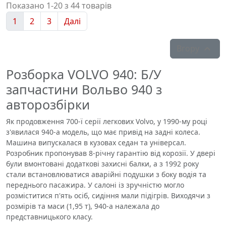
Показано 1-20 з 44 товарів
1
2
3
Далі
Вгору

Розборка VOLVO 940: Б/У
запчастини Вольво 940 з
авторозбірки
Як продовження 700-ї серії легкових Volvo, у 1990-му році
з'явилася 940-а модель, що має привід на задні колеса.
Машина випускалася в кузовах седан та універсал.
Розробник пропонував 8-річну гарантію від корозії. У двері
були вмонтовані додаткові захисні балки, а з 1992 року
стали встановлюватися аварійні подушки з боку водія та
переднього пасажира. У салоні із зручністю могло
розміститися п'ять осіб, сидіння мали підігрів. Виходячи з
розмірів та маси (1,95 т), 940-а належала до
представницького класу.