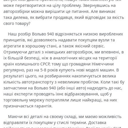
може перетворитися на цілу проблему. Звернувшись на
авторозбірки можна вирішити це питання. Але виникає
така дилема, як вибрати продавця, який відповідає за якість
свого товару?
Наш розбір Вольво 940 відрізняється низкою вироблених
принципів, які дозволяють надавати покупцям вузли та
агрегати в хорошому стані, а також якісний сервіс.
Отримуючи деталі з німецьких авторозбірок, ми впевнені, в
їх більшій безпеці, ніж в аналогічних місцях на території
країн колишнього СРСР, тому що громадяни Німеччини
регулярно, раз на 5-8 років купують нові моделі машин. В
результаті цього, на розбираннях накопичується велика
кількість автотранспорту з невеликим пробігом. Коли такі бу
запчастини на Вольво 940 (або інші авто) надходять до нас,
наші експерти проводять їхнє відбраковування, щоб у
торговельну мережу потрапляли лише найкращі, на них
призначається гарантія.
Маючи всі деталі на своєму складі, ми маємо можливість
відправляти їх покупцям у стислі терміни. Доставка