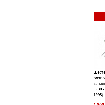
Шест
розпо
запал
E230 /
1995)
1 800