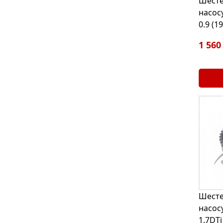
Шесте
насосу
0.9 (1
1 560
Шесте
насосу
1.7DTi