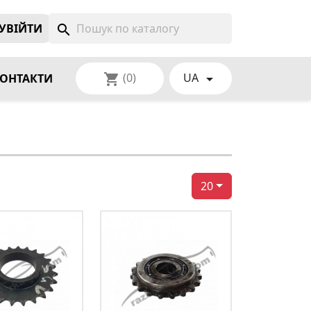
УВIЙТИ
search
(0)
UA
shopping_cart

ОНТАКТИ
20