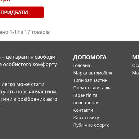
ПРИДБАТИ
но 1-17 з 17 товарів
 – це гарантія свободи
ДОПОМОГА
М
а особистого комфорту.
Головна
Осо
Марка автомобіля
Мо
Типи запчастин
 легко може стати
Оплата і доставка
штують нові запчастини.
Гарантія та
тини з розібраних авто
повернення
.
Контакти
Карта сайту
Публічна оферта