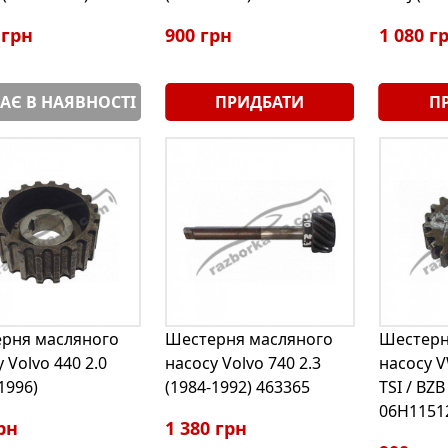
 грн
900 грн
1 080 г
АЄ В НАЯВНОСТІ
ПРИДБАТИ
П
рня масляного
Шестерня масляного
Шестерн
 Volvo 440 2.0
насосу Volvo 740 2.3
насосу V
1996)
(1984-1992) 463365
TSI / BZB
06H1151
рн
1 380 грн