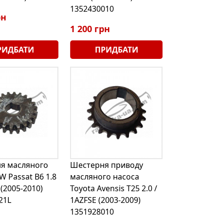
1352430010
рн
1 200 грн
РИДБАТИ
ПРИДБАТИ
я масляного
Шестерня приводу
W Passat B6 1.8
масляного насоса
 (2005-2010)
Toyota Avensis T25 2.0 /
21L
1AZFSE (2003-2009)
1351928010