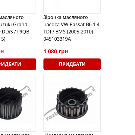
 масляного
Зірочка масляного
uzuki Grand
насоса VW Passat B6 1.4
9 DDiS / F9QB
TDI / BMS (2005-2010)
15)
045103319A
рн
1 080 грн
РИДБАТИ
ПРИДБАТИ