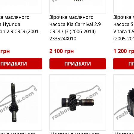
ка масляного
Зірочка масляного
Зірочка
а Hyundai
насоса Kia Carnival 2.9
насоса S
an 2.9 CRDi (2001-
CRDI / J3 (2006-2014)
Vitara 1.
233524X010
(2005-20
 грн
2 100 грн
1 200 г
ПРИДБАТИ
ПРИДБАТИ
П