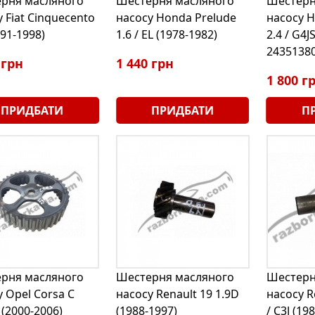
рня масляного
Шестерня масляного
Шестерн
 Fiat Cinquecento
насосу Honda Prelude
насосу H
991-1998)
1.6 / EL (1978-1982)
2.4 / G4J
2435138
 грн
1 440 грн
1 800 г
ПРИДБАТИ
ПРИДБАТИ
П
рня масляного
Шестерня масляного
Шестерн
 Opel Corsa С
насосу Renault 19 1.9D
насосу R
 (2000-2006)
(1988-1997)
/ C3J (19