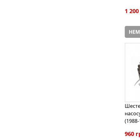
1 200
НЕМ
Шесте
насосу
(1988-
960 г