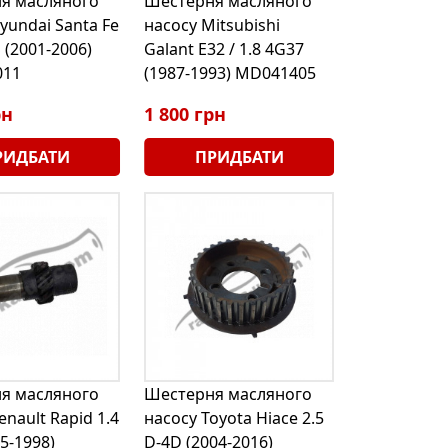
я масляного
Шестерня масляного
yundai Santa Fe
насосу Mitsubishi
S (2001-2006)
Galant E32 / 1.8 4G37
011
(1987-1993) MD041405
рн
1 800 грн
РИДБАТИ
ПРИДБАТИ
я масляного
Шестерня масляного
enault Rapid 1.4
насосу Toyota Hiace 2.5
85-1998)
D-4D (2004-2016)