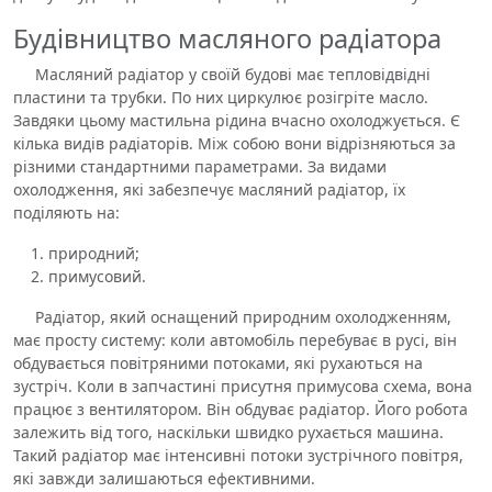
Будівництво масляного радіатора
Масляний радіатор у своїй будові має тепловідвідні
пластини та трубки. По них циркулює розігріте масло.
Завдяки цьому мастильна рідина вчасно охолоджується. Є
кілька видів радіаторів. Між собою вони відрізняються за
різними стандартними параметрами. За видами
охолодження, які забезпечує масляний радіатор, їх
поділяють на:
природний;
примусовий.
Радіатор, який оснащений природним охолодженням,
має просту систему: коли автомобіль перебуває в русі, він
обдувається повітряними потоками, які рухаються на
зустріч. Коли в запчастині присутня примусова схема, вона
працює з вентилятором. Він обдуває радіатор. Його робота
залежить від того, наскільки швидко рухається машина.
Такий радіатор має інтенсивні потоки зустрічного повітря,
які завжди залишаються ефективними.