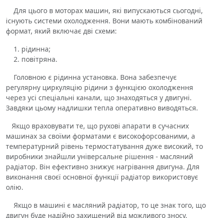
Для цього в моторах машин, які випускаються сьогодні,
існують системи охолодження. Вони мають комбінований
формат, який включає дві схеми:
рідинна;
повітряна.
Головною є рідинна установка. Вона забезпечує
регулярну циркуляцію рідини з функцією охолодження
через усі спеціальні канали, що знаходяться у двигуні.
Завдяки цьому надлишки тепла оперативно виводяться.
Якщо враховувати те, що рухові апарати в сучасних
машинах за своїми форматами є високофорсованими, а
температурний рівень термостатування дуже високий, то
виробники знайшли універсальне рішення - масляний
радіатор. Він ефективно знижує нагрівання двигуна. Для
виконання своєї основної функції радіатор використовує
олію.
Якщо в машині є масляний радіатор, то це знак того, що
двигун буде надійно захищений від можливого зносу.