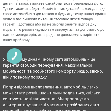
деталі, а також зможете ознайомитися з реальними фото.
Тут ви також знайдете безліч інших деталей і аксесуарів для
свого автомобіля з доставкою в будь-яку точку нашої країни.
Якщо у вас виникли питання стосовно якості товару,
гарантії, доставки або ви не змогли знайти відповідну
модель, то рекомендуємо вам звернутися за допомогою до
наших менеджерів, які з радістю допоможуть вирішити
вашу проблему.
У сучасному динамічному світі автомобіль – це
гарантія свободи пересування, максимальної
мобільності та особистого комфорту. Якщо, звісно,
він у повному порядку.
Попри відоме висловлювання, автомобіль легко
може стати розкішшю - тільки подивіться, скільки
коштують нові запчастини. Ми пропонуємо
альтернативу: запасні частини з розібраних авто
європейського та азіатського походження.