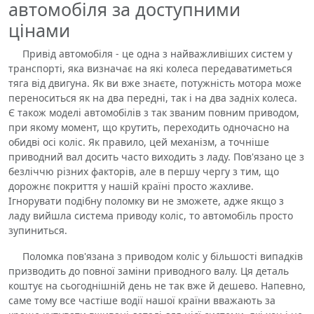
автомобіля за доступними
цінами
Привід автомобіля - це одна з найважливіших систем у
транспорті, яка визначає на які колеса передаватиметься
тяга від двигуна. Як ви вже знаєте, потужність мотора може
переноситься як на два передні, так і на два задніх колеса.
Є також моделі автомобілів з так званим повним приводом,
при якому момент, що крутить, переходить одночасно на
обидві осі коліс. Як правило, цей механізм, а точніше
приводний вал досить часто виходить з ладу. Пов'язано це з
безліччю різних факторів, але в першу чергу з тим, що
дорожнє покриття у нашій країні просто жахливе.
Ігнорувати подібну поломку ви не зможете, адже якщо з
ладу вийшла система приводу коліс, то автомобіль просто
зупиниться.
Поломка пов'язана з приводом коліс у більшості випадків
призводить до повної заміни приводного валу. Ця деталь
коштує на сьогоднішній день не так вже й дешево. Напевно,
саме тому все частіше водії нашої країни вважають за