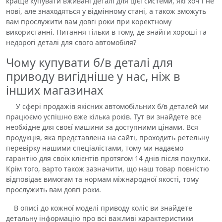
краще купувати вживані деталі для цієї системи, які хоч і не
нові, але знаходяться у відмінному стані, а також зможуть
вам прослужити вам довгі роки при коректному
використанні. Питання тільки в тому, де знайти хороші та
недорогі деталі для свого автомобіля?
Чому купувати б/в деталі для
приводу вигідніше у нас, ніж в
інших магазинах
У сфері продажів якісних автомобільних б/в деталей ми
працюємо успішно вже кілька років. Тут ви знайдете все
необхідне для своєї машини за доступними цінами. Вся
продукція, яка представлена ​​на сайті, проходить ретельну
перевірку нашими спеціалістами, тому ми надаємо
гарантію для своїх клієнтів протягом 14 днів після покупки.
Крім того, варто також зазначити, що наш товар повністю
відповідає вимогам та нормам міжнародної якості, тому
прослужить вам довгі роки.
В описі до кожної моделі приводу коліс ви знайдете
детальну інформацію про всі важливі характеристики