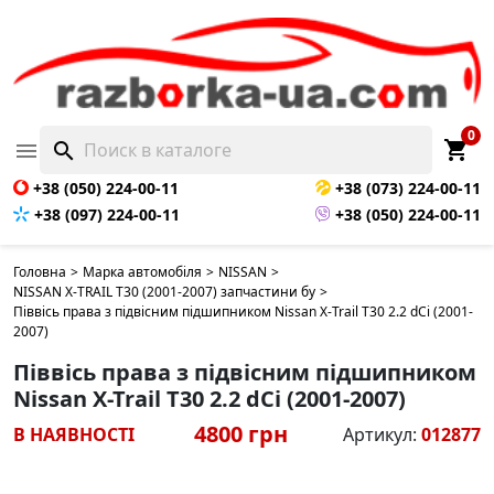
0
shopping_cart

search
+38 (050) 224-00-11
+38 (073) 224-00-11
+38 (097) 224-00-11
+38 (050) 224-00-11
Головна
>
Марка автомобіля
>
NISSAN
>
NISSAN X-TRAIL T30 (2001-2007) запчастини бу
>
Піввісь права з підвісним підшипником Nissan X-Trail T30 2.2 dCi (2001-
2007)
Піввісь права з підвісним підшипником
Nissan X-Trail T30 2.2 dCi (2001-2007)
4800 грн
В НАЯВНОСТІ
Артикул:
012877