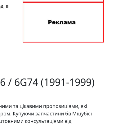
ді в
,
6 / 6G74 (1991-1999)
ними та цікавими пропозиціями, які
єром. Купуючи запчастини бв Міцубісі
оштовними консультаціями від