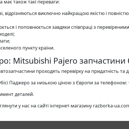
 має також такі переваги:
озі, відрізняються виключно найкращою якістю і повніст
ється і поповнюється завдяки співпраці з перевіреним
оделі;
лати;
селеного пункту країни.
ро: Mitsubishi Pajero запчастини
втозапчастини проходять перевірку на придатність та д
ісі Паджеро за низькою ціною з Європи за телефоном: 
тимент деталей.
янути у нас на сайті інтернет-магазину razborka-ua.co