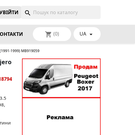
УВIЙТИ
search
(0)
UA
shopping_cart

ОНТАКТИ
4 (1991-1999) MB919059
jero
18794
3.5
98,
стини