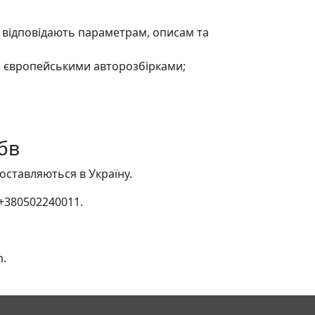
ю відповідають параметрам, описам та
и європейськими авторозбірками;
 бв
оставляються в Україну.
+380502240011.
m.