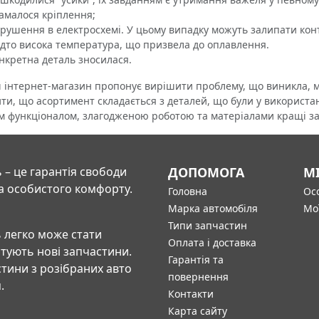
амалося кріплення;
рушення в електросхемі. У цьому випадку можуть залипати кон
дто висока температура, що призвела до оплавлення.
нкретна деталь зносилася.
тернет-магазин пропонує вирішити проблему, що виникла, ме
ти, що асортимент складається з деталей, що були у використан
їм функціоналом, злагодженою роботою та матеріалами кращі з
 – це гарантія свободи
ДОПОМОГА
М
а особистого комфорту.
Головна
Осо
Марка автомобіля
Мо
Типи запчастин
 легко може стати
Оплата і доставка
штують нові запчастини.
Гарантія та
тини з розібраних авто
повернення
.
Контакти
Карта сайту