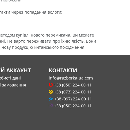
такти через попадання вологи;
тодом купівлі нового перемикача. Ви можете
ні. Не варто переживати про їхню якість. Вони
а нову продукцію китайського походження.
ІЙ АККАУНТ
КОНТАКТИ
бисті дані
info@razborka-ua.com
ї замовлення
+38 (050) 224-00-11
+38 (073) 224-00-11
+38 (097) 224-00-11
+38 (050) 224-00-11