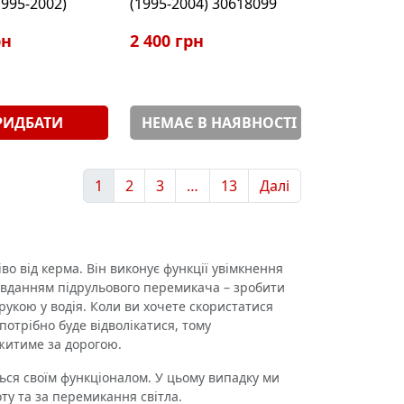
1995-2002)
(1995-2004) 30618099
рн
2 400 грн
РИДБАТИ
НЕМАЄ В НАЯВНОСТІ
1
2
3
…
13
Далі
о від керма. Він виконує функції увімкнення
завданням підрульового перемикача – зробити
укою у водія. Коли ви хочете скористатися
потрібно буде відволікатися, тому
ежитиме за дорогою.
ся своїм функціоналом. У цьому випадку ми
оту та за перемикання світла.