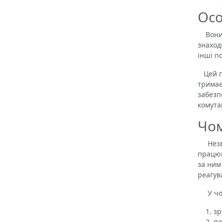
Осо
Вони р
знаход
інші по
Цей пе
тримає
забезп
комута
Чом
Незваж
працюв
за ним
реагув
У чому
зр
по