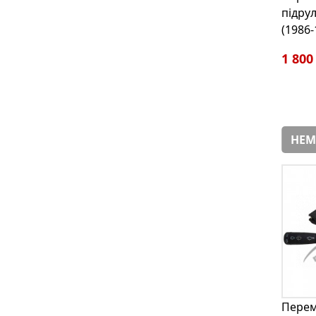
підру
(1986-
1 800
НЕМ
Пере