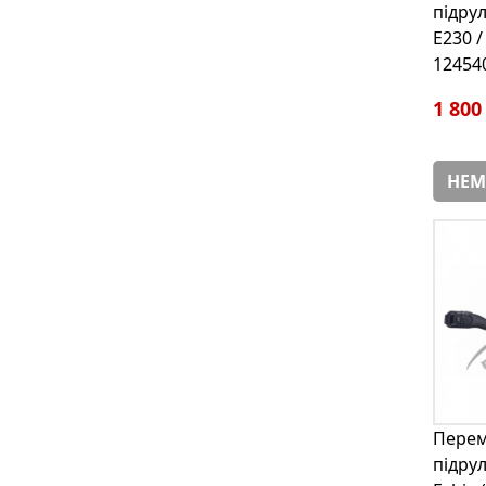
підру
E230 /
12454
1 800
НЕМ
Пере
підру