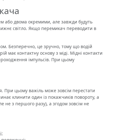
кача
м або двома окремими, але завжди будуть
ближнє світло. Якщо перемикач переводити в
м. Безперечно, це зручно, тому що водій
й має контактну основу з міді. Мідні контакти
 проходження імпульсів. При цьому
. При цьому важіль може зовсім перестати
инає клинити один із покажчиків повороту, а
ле не з першого разу), а згодом зовсім не
і;
 положенні;