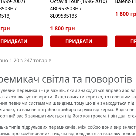
(1999-2007)
Octavia Tour (1996-2010)
Baleno (
3503H /
4B0953503H /
1 800 г
3513J
8L0953513S
 грн
1 800 грн
ПРИДБАТИ
ПРИДБАТИ
П
но 1-20 з 247 товарів
ремикач світла та поворотів
евий перемикач - це важіль, який знаходиться вправо або влів
, а також вказує повороти. Якщо описати коротко, то головним 
ння певними системами швидким, тому що він знаходиться під р
еталлю, то вам не потрібно прибирати руки від керма. Водію не 
ортний засіб залишатиметься під його контролем, і він далі ст
ка типів підрульових перемикачів. Між собою вони вирізняють
римо про комбінованих: тих, які відповідають за вказівку повор