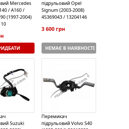
овий Mercedes
підрульовий Opel
40 / A160 /
Signum (2003-2008)
190 (1997-2004)
45369043 / 13204146
110
3 600 грн
рн
РИДБАТИ
НЕМАЄ В НАЯВНОСТІ
ач
Перемикач
вий Suzuki
підрульовий Volvo S40