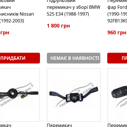
льовий
Підрульовий
Перемик
икач
перемикач у зборі BMW
фар Ford
чисників Nissan
525 E34 (1988-1997)
(1990-19
(1992-2003)
92FB13K
1 800 грн
 грн
960 грн
ПРИДБАТИ
НЕМАЄ В НАЯВНОСТІ
П
микач
Перемикач
Перемик