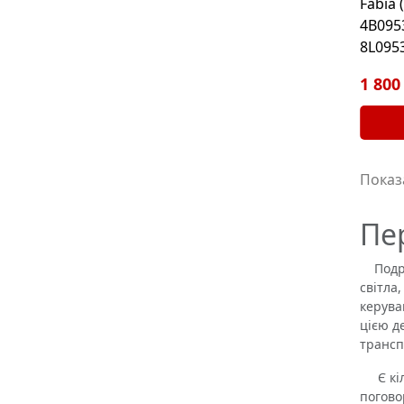
Fabia 
4B095
8L095
1 800
Показа
Пе
Подрул
світла
керува
цією д
трансп
Є кіль
погово