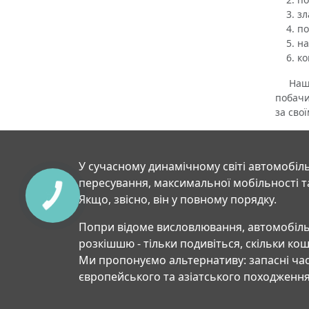
зл
по
на
ко
Наш ін
побачи
за сво
У сучасному динамічному світі автомобіль
пересування, максимальної мобільності т
Якщо, звісно, він у повному порядку.
Попри відоме висловлювання, автомобіль
розкішшю - тільки подивіться, скільки ко
Ми пропонуємо альтернативу: запасні час
європейського та азіатського походження