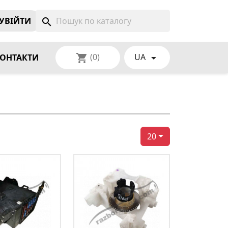
УВIЙТИ
search
(0)
UA
shopping_cart

ОНТАКТИ
20