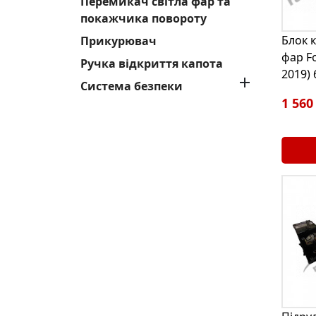
Перемикач світла фар та
покажчика повороту
Блок 
Прикурювач
фар Fo
Ручка відкриття капота
2019)

Система безпеки
1 560