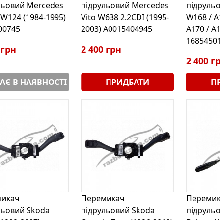
льовий Mercedes
підрульовий Mercedes
підруль
 W124 (1984-1995)
Vito W638 2.2CDI (1995-
W168 / A1
00745
2003) A0015404945
A170 / A
1685450
 грн
2 400 грн
2 400 г
АЄ В НАЯВНОСТІ
ПРИДБАТИ
П
микач
Перемикач
Перемик
льовий Skoda
підрульовий Skoda
підрульо