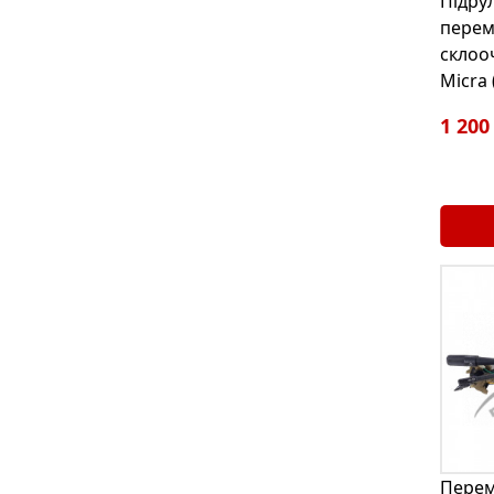
Підру
перем
склоо
Micra 
1 200
Пере