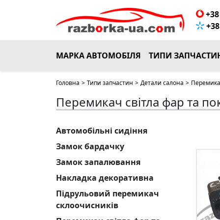
+38 
+38 
МАРКА АВТОМОБІЛЯ
ТИПИ ЗАПЧАСТИ
Головна
>
Типи запчастин
>
Детали салона
>
Перемикач
Перемикач світла фар та п
Автомобільні сидіння
Замок бардачку
Замок запалювання
Накладка декоративна
Підрульовий перемикач
склоочисників