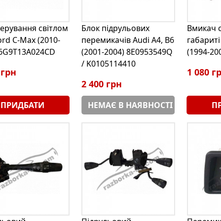
керування світлом
Блок підрульових
Вмикач с
rd C-Max (2010-
перемикачів Audi A4, B6
габариті 
 6G9T13A024CD
(2001-2004) 8E0953549Q
(1994-20
/ K0105114410
 грн
1 080 г
2 400 грн
ПРИДБАТИ
НЕМАЄ В НАЯВНОСТІ
П