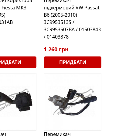
ач коректора
Перемикач
 Fiesta MK3
підкермовий VW Passat
95)
B6 (2005-2010)
031AB
3C9953513S /
3C9953507BA / 01503843
/ 01403878
1 260 грн
РИДБАТИ
ПРИДБАТИ
ач
Перемикач