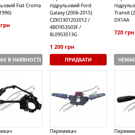
льовий Fiat Croma
підрульовий Ford
підрульо
1996)
Galaxy (2006-2015)
Transit (
CZKO301202012 /
DX1AA
 грн
4BO953503F /
720 грн
8L0953513G
1 200 грн
АЄ В НАЯВНОСТІ
ПРИДБАТИ
НЕМАЄ
микач
Перемикач
Перемик