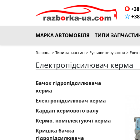
+38 
+38 
МАРКА АВТОМОБІЛЯ
ТИПИ ЗАПЧАСТИ
Головна
>
Типи запчастин
>
Рульове керування
>
Елек
Електропідсилювач керма
Бачок гідропідсилювача
керма
Електропідсилювач керма
Кардан кермового валу
Кермо, комплектуючі керма
Кришка бачка
гідропідсилювача