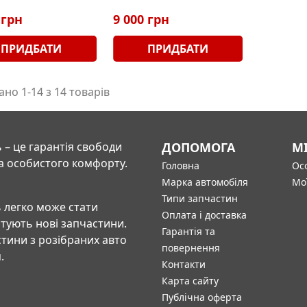
 грн
9 000 грн
ПРИДБАТИ
ПРИДБАТИ
но 1-14 з 14 товарів
 – це гарантія свободи
ДОПОМОГА
М
а особистого комфорту.
Головна
Осо
Марка автомобіля
Мо
Типи запчастин
 легко може стати
Оплата і доставка
штують нові запчастини.
Гарантія та
тини з розібраних авто
повернення
.
Контакти
Карта сайту
Публічна оферта