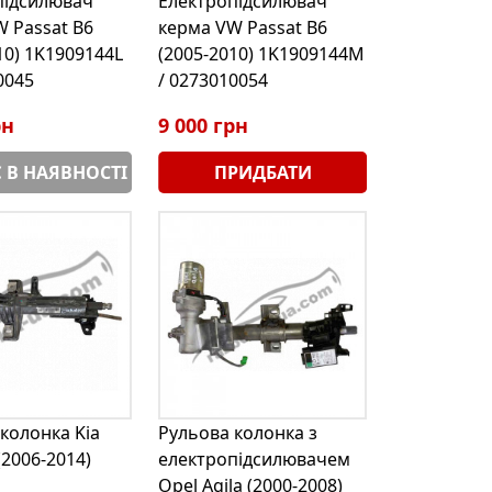
підсилювач
Електропідсилювач
 Passat B6
керма VW Passat B6
10) 1K1909144L
(2005-2010) 1K1909144M
0045
/ 0273010054
рн
9 000 грн
 В НАЯВНОСТІ
ПРИДБАТИ
колонка Kia
Рульова колонка з
(2006-2014)
електропідсилювачем
Opel Agila (2000-2008)