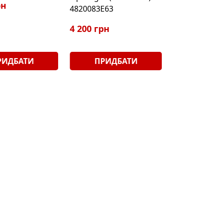
рн
4820083E63
4 200 грн
РИДБАТИ
ПРИДБАТИ