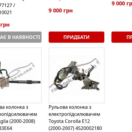
9 000 г
77127 /
9 000 грн
10021
 грн
АЄ В НАЯВНОСТІ
ПРИДБАТИ
П
ва колонка з
Рульова колонка з
ропідсилювачем
електропідсилювачем
gila (2000-2008)
Toyota Corolla E12
83Е64
(2000-2007) 4520002180