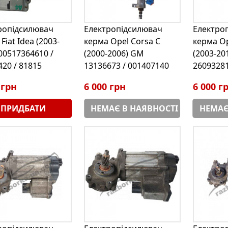
ропідсилювач
Електропідсилювач
Електро
Fiat Idea (2003-
керма Opel Corsa С
керма Op
00517364610 /
(2000-2006) GM
(2003-20
420 / 81815
13136673 / 001407140
2609328
 грн
6 000 грн
6 000 г
ПРИДБАТИ
НЕМАЄ В НАЯВНОСТІ
НЕМАЄ