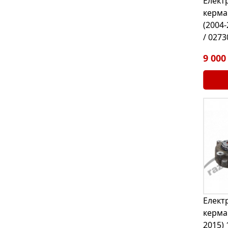
Елект
керма
(2004
/ 027
9 000
Елект
керма
2015) 