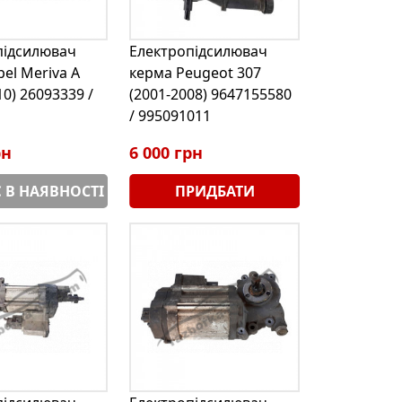
підсилювач
Електропідсилювач
el Meriva A
керма Peugeot 307
10) 26093339 /
(2001-2008) 9647155580
1
/ 995091011
рн
6 000 грн
 В НАЯВНОСТІ
ПРИДБАТИ