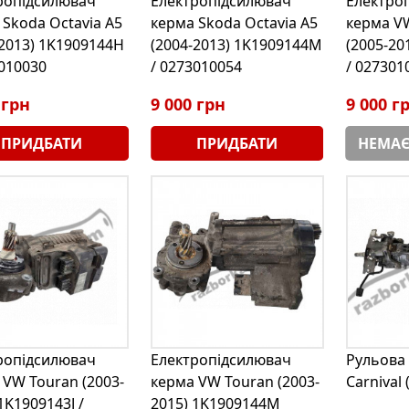
ропідсилювач
Електропідсилювач
Електро
 Skoda Octavia A5
керма Skoda Octavia A5
керма VW
-2013) 1K1909144H
(2004-2013) 1K1909144M
(2005-20
3010030
/ 0273010054
/ 027301
 грн
9 000 грн
9 000 г
ПРИДБАТИ
ПРИДБАТИ
НЕМАЄ
ропідсилювач
Електропідсилювач
Рульова 
 VW Touran (2003-
керма VW Touran (2003-
Carnival 
1K1909143J /
2015) 1K1909144M