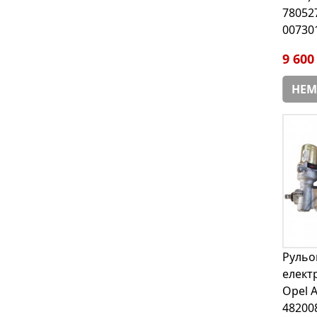
78052
00730
9 600
НЕМ
Рульо
елект
Opel A
48200