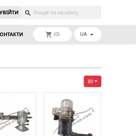
УВIЙТИ
search
(0)
UA
shopping_cart

ОНТАКТИ
80