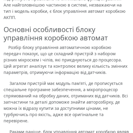
Але найголовнішою частиною в системі, незважаючи на
тип і модель коробки, є блок управління автомат коробкою
АКПП.
Основні особливості блоку
управління коробкою автомат
Розбір блоку управління автоматичною коробкою
передач показує, що це складний пристрій з набором
різних мікросхем і чіпів, які приєднуються до процесора.
Цей агрегат аналізує та контролює велику кількість змінних
параметрів, отримуючи інформацію від датчиків.
Загалом пристрій має модуль пам'яті, де прописується
спеціальне програмне забезпечення, а мікропроцесор
спрямований на обробку даних, отриманих від датчиків. Всі
запчастини та деталі допоможе знайти авторозбірку, де
можна їх відразу купити за доступними цінами, не
турбуючись про якість, адже все оригінальне та
перевірене.
Раками раніше, блок управління автомат коробкою являв