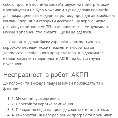
собою простий постійно запам'ятовуючий пристрій, який
програмувати не було можливим. Це не давало варіантів
для покращення та модернізації, тому провідні автомобільні
компанії вирішили створити досконалішу версію. Якщо
розглянути нинішні АКПП та порівняти їх із минулими, то
можна з упевненістю сказати, що їм це вдалося.
У нових моделях блоку управління автоматичною
коробкою передач можна поміняти алгоритми за
допомогою спеціального програматора, що допомагає
налаштовувати та адаптувати АКПП під більш гнучкі
показники.
Несправності в роботі АКПП
До поломок та виходу з ладу зазвичай призводять такі
фактори:
1. Механічні ушкодження.
2. Перегрів та коротке замикання.
3. Попадання води на проводку, контакти чи роз'єми.
4. Використання неперевірених програм та прошивок.