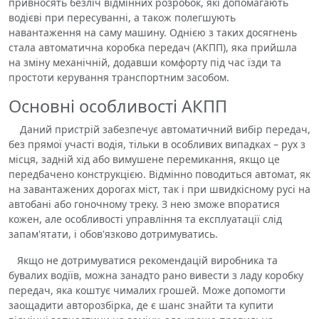
привносять безліч відмінних розробок, які допомагають
водієві при пересуванні, а також полегшують
навантаження на саму машину. Однією з таких досягнень
стала автоматична коробка передач (АКПП), яка прийшла
на зміну механічній, додавши комфорту під час їзди та
простоти керування транспортним засобом.
Основні особливості АКПП
Даний пристрій забезпечує автоматичний вибір передач,
без прямої участі водія, тільки в особливих випадках – рух з
місця, задній хід або вимушене перемикання, якщо це
передбачено конструкцією. Відмінно поводиться автомат, як
на завантажених дорогах міст, так і при швидкісному русі на
автобані або гоночному треку. З нею зможе впоратися
кожен, але особливості управління та експлуатації слід
запам'ятати, і обов'язково дотримуватись.
Якщо не дотримуватися рекомендацій виробника та
бувалих водіїв, можна занадто рано вивести з ладу коробку
передач, яка коштує чималих грошей. Може допомогти
заощадити авторозбірка, де є шанс знайти та купити