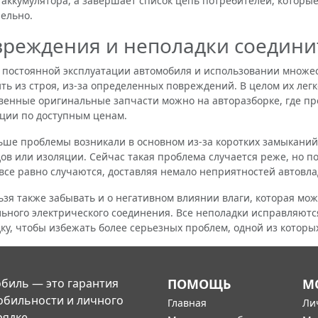
 аккумулятора, а завершает список цепь потребителей, которы
ельно.
реждения и неполадки соедини
стоянной эксплуатации автомобиля и использовании множест
ть из строя, из-за определенных повреждений. В целом их легк
венные оригинальные запчасти можно на авторазборке, где п
ции по доступным ценам.
 проблемы возникали в основном из-за коротких замыканий
ов или изоляции. Сейчас такая проблема случается реже, но п
все равно случаются, доставляя немало неприятностей автовл
 также забывать и о негативном влиянии влаги, которая може
ьного электрического соединения. Все неполадки исправляются
ку, чтобы избежать более серьезных проблем, одной из которы
биль — это гарантия
ПОМОЩЬ
М
обильности и личного
Главная
Ли
рядке.