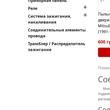
Приборная панель

Реле
Пыльн

Система зажигания,
двери
накаливания
Mitsu
Соединительные элементы
(1991-
провода
600 г
Трамблер / Распределитель
зажигания
Показа
Со
Много 
поджиг
расшир
Сое