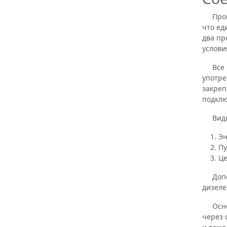
Провод
что ед
два пр
услови
Все ны
употре
закреп
подкл
Виды э
Э
Пу
Це
Дополн
дизеле
Основн
через 