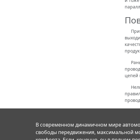
и тоже
паралл
Пов
При по
выходи
качест
продук
Раньше
провод
цепей 
Нельзя
правил
провод
В современном динамичном мире автомо
свободы передвижения, максимальной м
комфорта. Если, конечно, он в полном по