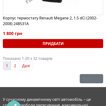
Корпус термостату Renault Megane 2, 1.5 dCi (2002-
2008) 248531A
1 800 грн
ПРИДБАТИ
Показано 1-20 з 32 товарів
1
2
Далі
Вгору

У сучасному динамічному світі автомобіль – це
гарантія свободи пересування, максимальної