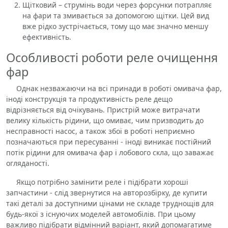
Щітковий – струмінь води через форсунки потрапляє
на фари та змивається за допомогою щітки. Цей вид
вже рідко зустрічається, тому що має значно меншу
ефективність.
Особливості роботи реле очищення
фар
Однак незважаючи на всі принади в роботі омивача фар,
іноді конструкція та продуктивність реле дещо
відрізняється від очікувань. Пристрій може витрачати
велику кількість рідини, що омиває, чим призводить до
несправності насос, а також збої в роботі неприємно
позначаються при пересуванні - іноді виникає постійний
потік рідини для омивача фар і лобового скла, що заважає
огляданості.
Якщо потрібно замінити реле і підібрати хороші
запчастини - слід звернутися на авторозбірку, де купити
такі деталі за доступними цінами не складе труднощів для
будь-якої з існуючих моделей автомобілів. При цьому
важливо підібрати відмінний варіант, який допомагатиме