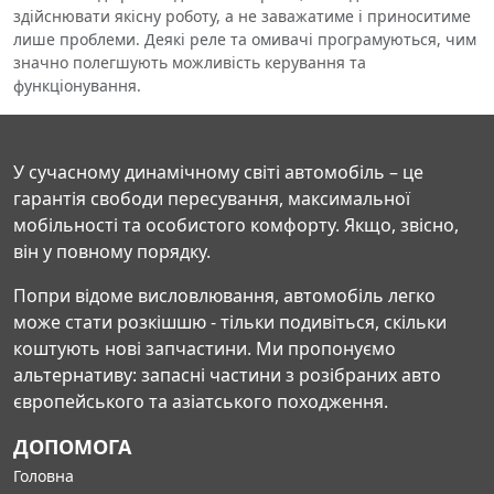
здійснювати якісну роботу, а не заважатиме і приноситиме
лише проблеми. Деякі реле та омивачі програмуються, чим
значно полегшують можливість керування та
функціонування.
У сучасному динамічному світі автомобіль – це
гарантія свободи пересування, максимальної
мобільності та особистого комфорту. Якщо, звісно,
він у повному порядку.
Попри відоме висловлювання, автомобіль легко
може стати розкішшю - тільки подивіться, скільки
коштують нові запчастини. Ми пропонуємо
альтернативу: запасні частини з розібраних авто
європейського та азіатського походження.
ДОПОМОГА
Головна