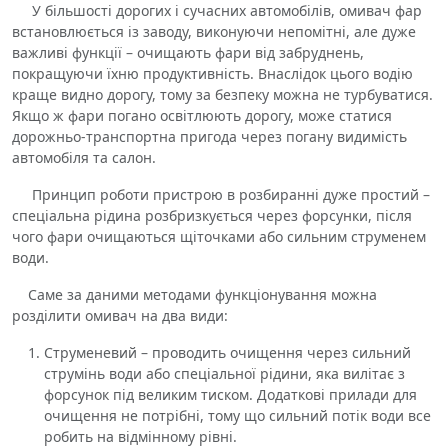
У більшості дорогих і сучасних автомобілів, омивач фар
встановлюється із заводу, виконуючи непомітні, але дуже
важливі функції – очищають фари від забруднень,
покращуючи їхню продуктивність. Внаслідок цього водію
краще видно дорогу, тому за безпеку можна не турбуватися.
Якщо ж фари погано освітлюють дорогу, може статися
дорожньо-транспортна пригода через погану видимість
автомобіля та салон.
Принцип роботи пристрою в розбиранні дуже простий –
спеціальна рідина розбризкується через форсунки, після
чого фари очищаються щіточками або сильним струменем
води.
Саме за даними методами функціонування можна
розділити омивач на два види:
Струменевий – проводить очищення через сильний
струмінь води або спеціальної рідини, яка вилітає з
форсунок під великим тиском. Додаткові прилади для
очищення не потрібні, тому що сильний потік води все
робить на відмінному рівні.