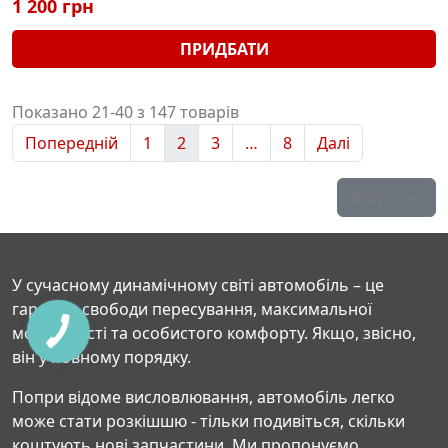
1 200 грн
ПРИДБАТИ
Показано 21-40 з 147 товарів
Попередній
1
2
3
…
8
Далі
Вгору

У сучасному динамічному світі автомобіль – це
гарантія свободи пересування, максимальної
мобільності та особистого комфорту. Якщо, звісно,
він у повному порядку.
Попри відоме висловлювання, автомобіль легко
може стати розкішшю - тільки подивіться, скільки
коштують нові запчастини. Ми пропонуємо