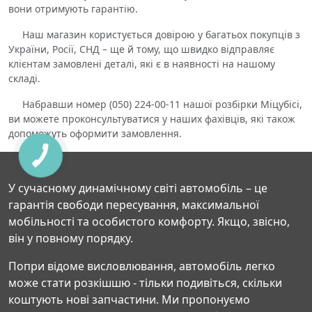
вони отримують гарантію.
Наш магазин користується довірою у багатьох покупців з
України, Росії, СНД – ще й тому, що швидко відправляє
клієнтам замовлені деталі, які є в наявності на нашому
складі.
Набравши номер (050) 224-00-11 нашої розбірки Міцубісі,
ви можете проконсультуватися у наших фахівців, які також
допоможуть оформити замовлення.
У сучасному динамічному світі автомобіль – це
гарантія свободи пересування, максимальної
мобільності та особистого комфорту. Якщо, звісно,
він у повному порядку.
Попри відоме висловлювання, автомобіль легко
може стати розкішшю - тільки подивіться, скільки
коштують нові запчастини. Ми пропонуємо