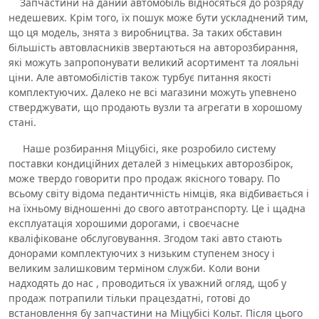
Запчастини на даний автомобіль відносяться до розряду
недешевих. Крім того, їх пошук може бути ускладнений тим,
що ця модель, знята з виробництва. За таких обставин
більшість автовласників звертаються на авторозбирання,
які можуть запропонувати великий асортимент та лояльні
ціни. Але автомобілістів також турбує питання якості
комплектуючих. Далеко не всі магазини можуть упевнено
стверджувати, що продають вузли та агрегати в хорошому
стані.
Наше розбирання Міцубісі, яке розробило систему
поставки кондиційних деталей з німецьких авторозбірок,
може твердо говорити про продаж якісного товару. По
всьому світу відома педантичність німців, яка відбивається і
на їхньому відношенні до свого автотранспорту. Це і щадна
експлуатація хорошими дорогами, і своєчасне
кваліфіковане обслуговування. Згодом такі авто стають
донорами комплектуючих з низьким ступенем зносу і
великим залишковим терміном служби. Коли вони
надходять до нас , проводиться їх уважний огляд, щоб у
продаж потрапили тільки працездатні, готові до
встановлення бу запчастини на Міцубісі Кольт. Після цього