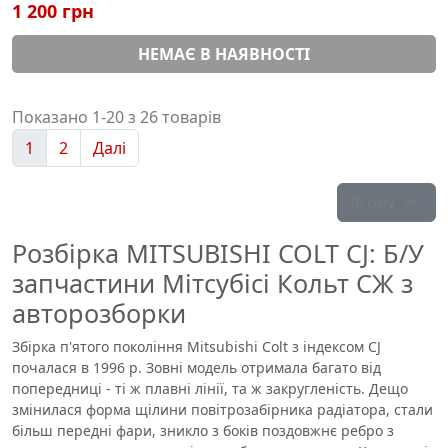
1 200 грн
НЕМАЄ В НАЯВНОСТІ
Показано 1-20 з 26 товарів
1
2
Далі
Вгору

Розбірка MITSUBISHI COLT CJ: Б/У
запчастини Мітсубісі Кольт СЖ з
авторозборки
Збірка п'ятого покоління Mitsubishi Colt з індексом CJ
почалася в 1996 р. Зовні модель отримала багато від
попередниці - ті ж плавні лінії, та ж закругленість. Дещо
змінилася форма щілини повітрозабірника радіатора, стали
більш передні фари, зникло з боків поздовжнє ребро з