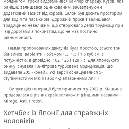
молдингом, трохи видозмінився бампер спереду. Кузов, як і
раніше, залишався оцинкованим, забезпечуючи
додатковий захист від корозії. Салон був досить просторим
для водія та пасажирів. Дорожній просвіт залишався
традиційно невеликим, що створювало деякі труднощі при
їзді дорогами з покриттям, що не має постійної
рівномірності.
Гамма пропонованих двигунів була простою, всього три
бензинові варіанти - об'ємом 1.3, 1.5 і 1.6 куб.см, з
потужністю, відповідно, 102, 125 і 128 к.с. Для японського
ринку існувала 1,8-літрова турбована модифікація, що
видавала 205 «коней». Усі версії оснащувалися 5-
ступінчастими МКПП або 4-діапазонними АКПП.
Випуск цієї генерації було припинено у 2002 р. Машина
продавалася в різних країнах також під іншими назвами –
Mirage, Asti, Proton.
Хетчбек із Японії для справжніх
чоловіків