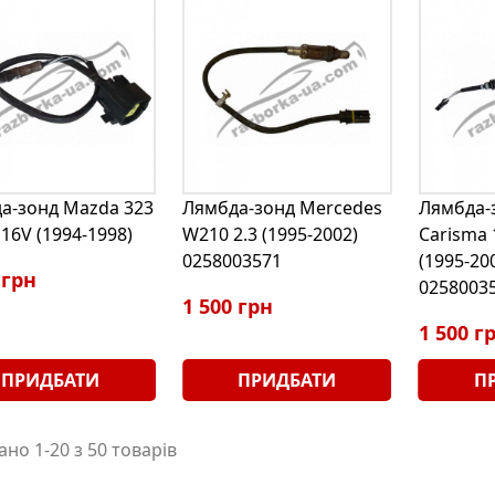
а-зонд Mazda 323
Лямбда-зонд Mercedes
Лямбда-з
 16V (1994-1998)
W210 2.3 (1995-2002)
Carisma 
0258003571
(1995-20
 грн
0258003
1 500 грн
1 500 г
ПРИДБАТИ
ПРИДБАТИ
П
но 1-20 з 50 товарів