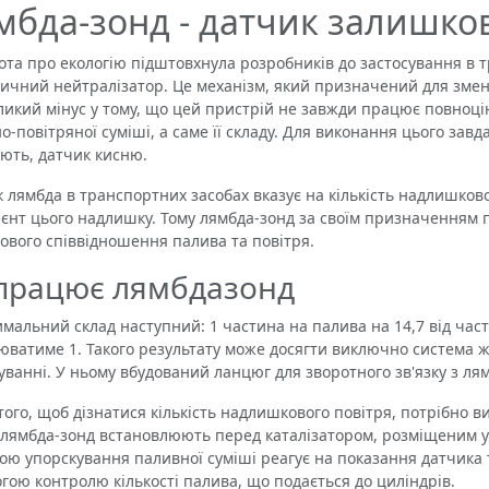
мбда-зонд - датчик залишко
а про екологію підштовхнула розробників до застосування в т
тичний нейтралізатор. Це механізм, який призначений для зме
ликий мінус у тому, що цей пристрій не завжди працює повноці
о-повітряної суміші, а саме її складу. Для виконання цього зав
ють, датчик кисню.
ямбда в транспортних засобах вказує на кількість надлишковог
ієнт цього надлишку. Тому лямбда-зонд за своїм призначення
кового співвідношення палива та повітря.
працює лямбдазонд
льний склад наступний: 1 частина на палива на 14,7 від част
юватиме 1. Такого результату може досягти виключно система 
уванні. У ньому вбудований ланцюг для зворотного зв'язку з ля
го, щоб дізнатися кількість надлишкового повітря, потрібно ви
лямбда-зонд встановлюють перед каталізатором, розміщеним у 
ою упорскування паливної суміші реагує на показання датчика 
гою контролю кількості палива, що подається до циліндрів.