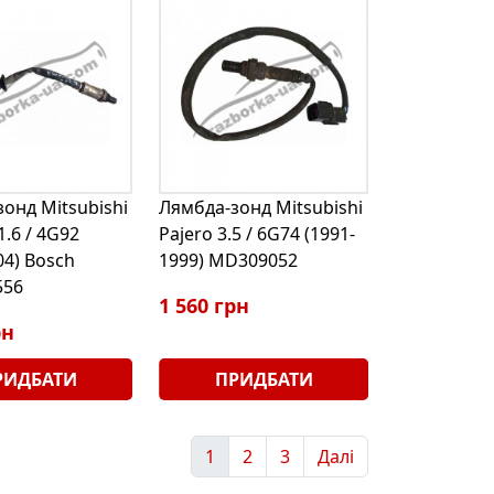
онд Mitsubishi
Лямбда-зонд Mitsubishi
1.6 / 4G92
Pajero 3.5 / 6G74 (1991-
04) Bosch
1999) MD309052
556
1 560 грн
рн
РИДБАТИ
ПРИДБАТИ
1
2
3
Далі