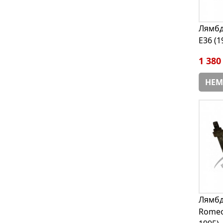
Лямбд
E36 (1
1 380
НЕМ
Лямбд
Romeo 