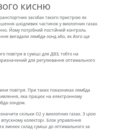
вого кисню
ранспортних засобах такого пристрою як
ншення шкідливих частинок у вихлопних газах.
нно. Йому потрібний постійний контроль
дання вигадали лямбда-зонд або, як його ще
о повітря в суміші для ДВЗ, тобто на
м призначений для регулювання оптимального
ини повітря. При таких показниках лямбда
живлення, яка працює на електронному
мбда-зондом.
значити скільки О2 у вихлопних газах. З цією
впускному колекторі. Блок управління
та змінює склад суміші до оптимального за