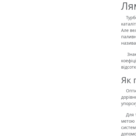
Ля
Турбот
каталі
Але ве
паливн
назива
Знак л
коефіц
відсот
Як 
Оптима
дорівн
упорск
Для то
метою 
систем
допомо