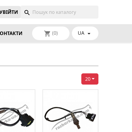
УВIЙТИ
search
(0)
UA
shopping_cart

ОНТАКТИ
20