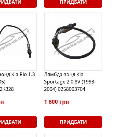
РИДБАТИ
ПРИДБАТИ
онд Kia Rio 1.3
Лямбда-зонд Kia
05)
Sportage 2.0 8V (1993-
2K328
2004) 0258003704
рн
1 800 грн
РИДБАТИ
ПРИДБАТИ