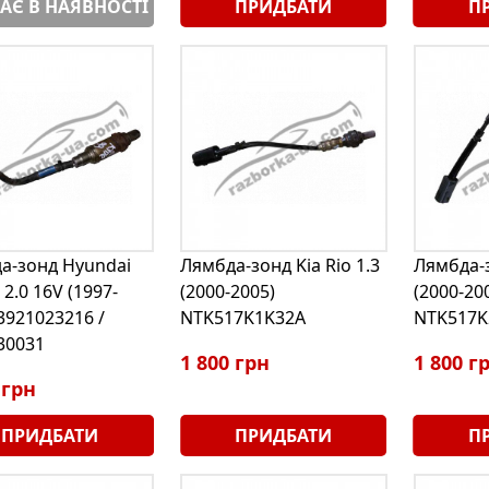
АЄ В НАЯВНОСТІ
ПРИДБАТИ
П
а-зонд Hyundai
Лямбда-зонд Kia Rio 1.3
Лямбда-з
2.0 16V (1997-
(2000-2005)
(2000-20
3921023216 /
NTK517K1K32A
NTK517K
30031
1 800 грн
1 800 г
 грн
ПРИДБАТИ
ПРИДБАТИ
П