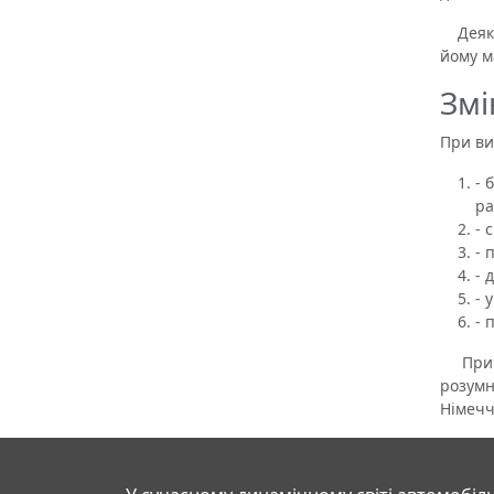
Деякі 
йому м
Змі
При ви
- 
ра
- 
- 
- 
- 
- 
При по
розумн
Німечч