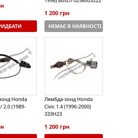
1998) Bosch 0258003222
рн
1 200 грн
РИДБАТИ
НЕМАЄ В НАЯВНОСТІ
зонд Honda
Лямбда-зонд Honda
/ 2.0 (1989-
Civic 1.4 (1996-2000)
333H23
рн
1 200 грн