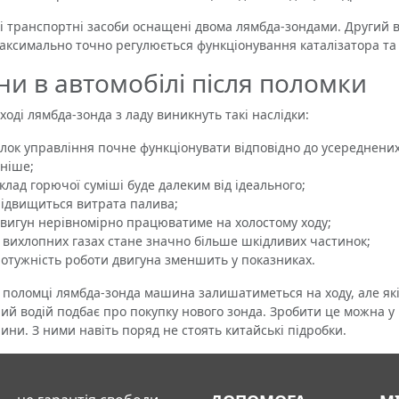
транспортні засоби оснащені двома лямбда-зондами. Другий вб
аксимально точно регулюється функціонування каталізатора та 
ни в автомобілі після поломки
ході лямбда-зонда з ладу виникнуть такі наслідки:
блок управління почне функціонувати відповідно до усереднених 
ніше;
склад горючої суміші буде далеким від ідеального;
підвищиться витрата палива;
двигун нерівномірно працюватиме на холостому ходу;
у вихлопних газах стане значно більше шкідливих частинок;
потужність роботи двигуна зменшить у показниках.
ломці лямбда-зонда машина залишатиметься на ходу, але якіст
ий водій подбає про покупку нового зонда. Зробити це можна у н
ини. З ними навіть поряд не стоять китайські підробки.