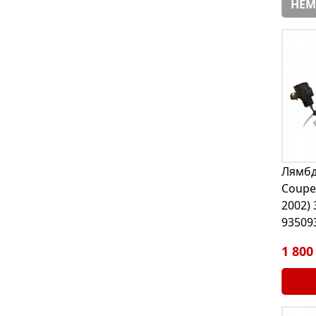
НЕМ
Лямбд
Coupe 
2002) 
93509
1 800