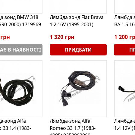
а зонд BMW 318
Лямбда зонд Fiat Brava
Лямбда 
990-2000) 1719569
1.2 16V (1995-2001)
BA 1.5 16
 грн
1 320 грн
1 200 г
АЄ В НАЯВНОСТІ
ПРИДБАТИ
П
а-зонд Alfa
Лямбда-зонд Alfa
Лямбда-з
33 1.4 (1983-
Romeo 33 1.7 (1983-
1.4 12V (