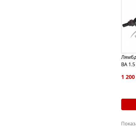
Лямбд
BA 1.5
1 200
Показа