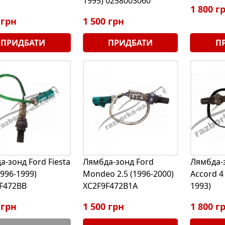
1995) 0258003060
1 800 г
 грн
1 500 грн
ПРИДБАТИ
ПРИДБАТИ
П
а-зонд Ford Fiesta
Лямбда-зонд Ford
Лямбда-
1996-1999)
Mondeo 2.5 (1996-2000)
Accord 4 
F472BB
XC2F9F472B1A
1993)
 грн
1 500 грн
1 800 г