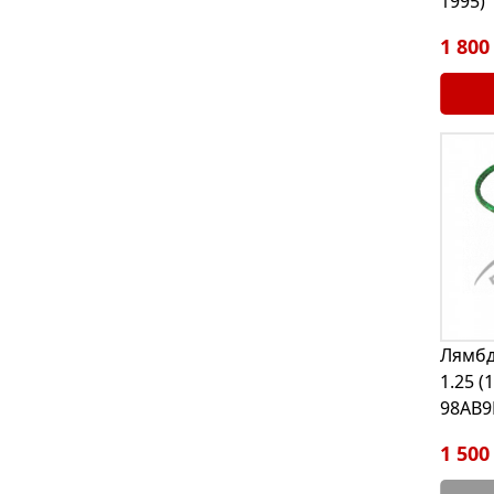
1995)
1 800
Лямбд
1.25 (
98AB9
1 500