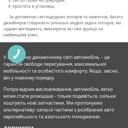
світло схоже на природне;
простота в установці.
За допомогою світлодіодних ліхтарів та лампочок, багато
дизайнерів створюють унікальні моделі задніх ліхтарів, які
чудово виглядають, виконуючи всі свої функції на
найвищому рівні.
У сучасному динамічному світі автомобіль – це
гарантія свободи пересування, максимальної
мобільності та особистого комфорту. Якщо, звісно,
він у повному порядку.
Попри відоме висловлювання, автомобіль легко
може стати розкішшю - тільки подивіться, скільки
коштують нові запчастини. Ми пропонуємо
альтернативу: запасні частини з розібраних авто
європейського та азіатського походження.