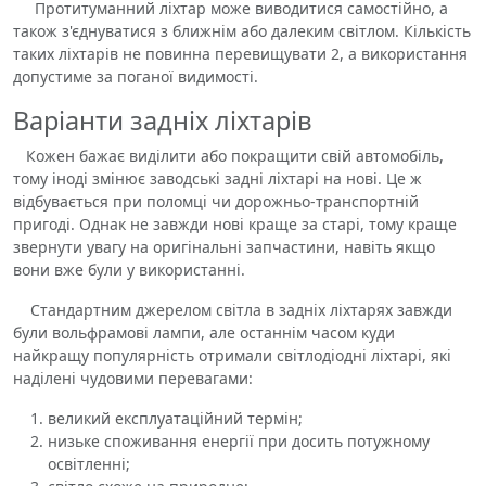
Протитуманний ліхтар може виводитися самостійно, а
також з'єднуватися з ближнім або далеким світлом. Кількість
таких ліхтарів не повинна перевищувати 2, а використання
допустиме за поганої видимості.
Варіанти задніх ліхтарів
Кожен бажає виділити або покращити свій автомобіль,
тому іноді змінює заводські задні ліхтарі на нові. Це ж
відбувається при поломці чи дорожньо-транспортній
пригоді. Однак не завжди нові краще за старі, тому краще
звернути увагу на оригінальні запчастини, навіть якщо
вони вже були у використанні.
Стандартним джерелом світла в задніх ліхтарях завжди
були вольфрамові лампи, але останнім часом куди
найкращу популярність отримали світлодіодні ліхтарі, які
наділені чудовими перевагами:
великий експлуатаційний термін;
низьке споживання енергії при досить потужному
освітленні;