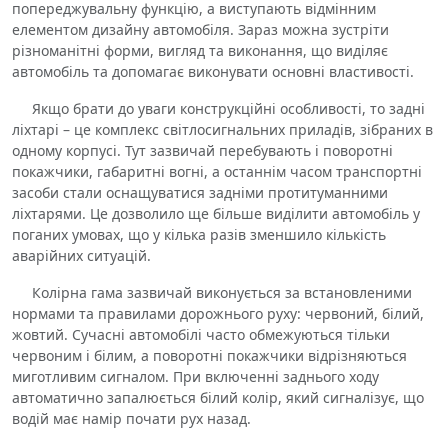
попереджувальну функцію, а виступають відмінним
елементом дизайну автомобіля. Зараз можна зустріти
різноманітні форми, вигляд та виконання, що виділяє
автомобіль та допомагає виконувати основні властивості.
Якщо брати до уваги конструкційні особливості, то задні
ліхтарі – це комплекс світлосигнальних приладів, зібраних в
одному корпусі. Тут зазвичай перебувають і поворотні
покажчики, габаритні вогні, а останнім часом транспортні
засоби стали оснащуватися задніми протитуманними
ліхтарями. Це дозволило ще більше виділити автомобіль у
поганих умовах, що у кілька разів зменшило кількість
аварійних ситуацій.
Колірна гама зазвичай виконується за встановленими
нормами та правилами дорожнього руху: червоний, білий,
жовтий. Сучасні автомобілі часто обмежуються тільки
червоним і білим, а поворотні покажчики відрізняються
миготливим сигналом. При включенні заднього ходу
автоматично запалюється білий колір, який сигналізує, що
водій має намір почати рух назад.