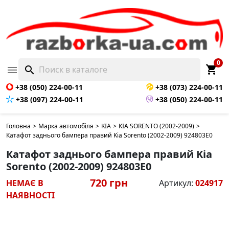
НЕМАЄ В НАЯВНОСТІ
0
shopping_cart

search
+38 (050) 224-00-11
+38 (073) 224-00-11
+38 (097) 224-00-11
+38 (050) 224-00-11
Головна
>
Марка автомобіля
>
KIA
>
KIA SORENTO (2002-2009)
>
Катафот заднього бампера правий Kia Sorento (2002-2009) 924803E0
Катафот заднього бампера правий Kia
Sorento (2002-2009) 924803E0
720 грн
НЕМАЄ В
Артикул:
024917
НАЯВНОСТІ