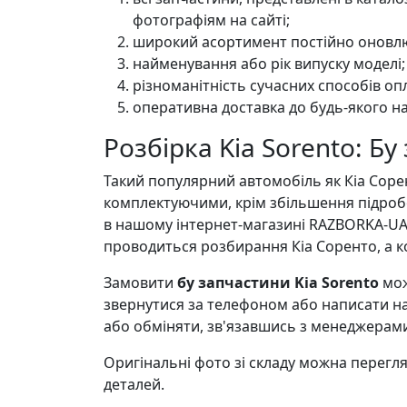
фотографіям на сайті;
широкий асортимент постійно оновлю
найменування або рік випуску моделі;
різноманітність сучасних способів оп
оперативна доставка до будь-якого на
Розбірка Kia Sorento: Б
Такий популярний автомобіль як Кіа Соренто
комплектуючими, крім збільшення підробо
в нашому інтернет-магазині RAZBORKA-UA
проводиться розбирання Кіа Соренто, а к
Замовити
бу запчастини Kia Sorento
мож
звернутися за телефоном або написати на
або обміняти, зв'язавшись з менеджерам
Оригінальні фото зі складу можна переглян
деталей.