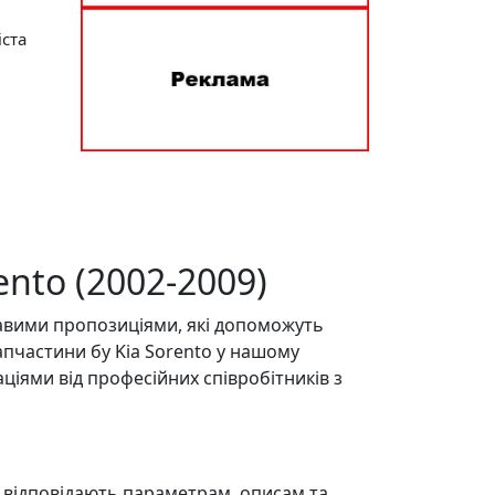
іста
nto (2002-2009)
кавими пропозиціями, які допоможуть
апчастини бу Kia Sorento у нашому
ціями від професійних співробітників з
ю відповідають параметрам, описам та