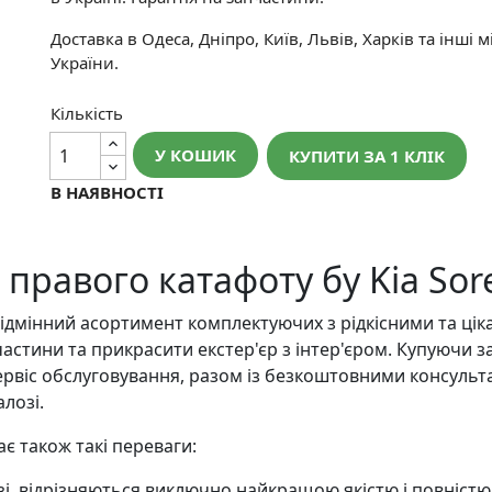
Доставка в Одеса, Дніпро, Київ, Львів, Харків та інші м
України.
Кількість
У КОШИК
КУПИТИ ЗА 1 КЛIК
В НАЯВНОСТІ
равого катафоту бу Kia Sore
ідмінний асортимент комплектуючих з рідкісними та ці
астини та прикрасити екстер'єр з інтер'єром. Купуючи з
ервіс обслуговування, разом із безкоштовними консульта
лозі.
є також такі переваги:
озі, відрізняються виключно найкращою якістю і повніст