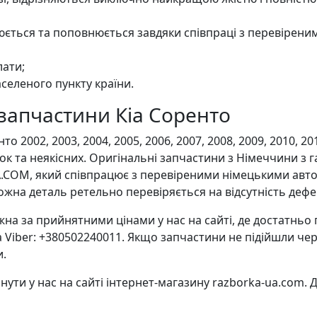
ється та поповнюється завдяки співпраці з перевірени
лати;
селеного пункту країни.
у запчастини Кіа Соренто
 2002, 2003, 2004, 2005, 2006, 2007, 2008, 2009, 2010, 2
к та неякісних. Оригінальні запчастини з Німеччини з
.COM, який співпрацює з перевіреними німецькими авто
ожна деталь ретельно перевіряється на відсутність дефе
на за прийнятними цінами у нас на сайті, де достатньо 
 Viber: +380502240011. Якщо запчастини не підійшли че
и.
ути у нас на сайті інтернет-магазину razborka-ua.com. Д