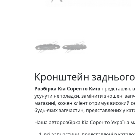
Кронштейн заднього п
Розбірка Кіа Соренто Київ
представляє в
усунути неполадки, замінити зношені запч
магазині, кожен клієнт отримує високий с
будь-яких запчастин, представлених у ката
Наша авторозбірка Кіа Соренто Україна ма
всі запчастини, представлені в катал