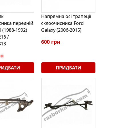
ик
Напрямна осі трапеції
сника передній
склоочисника Ford
0 (1988-1992)
Galaxy (2006-2015)
16 /
600 грн
313
рн
РИДБАТИ
ПРИДБАТИ