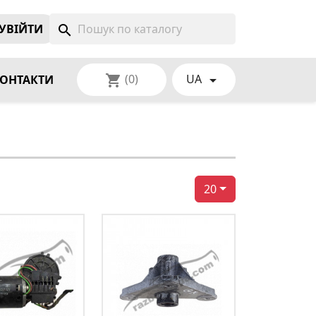
УВIЙТИ
search
(0)
UA
shopping_cart

ОНТАКТИ
20