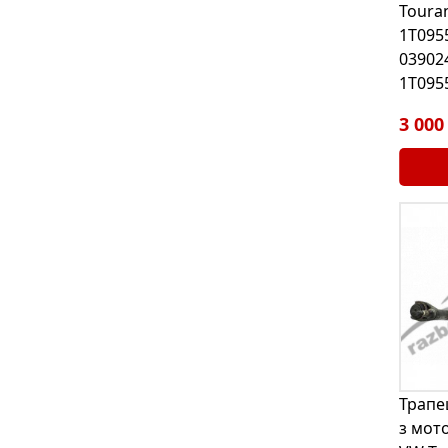
Touran
1T095
03902
1T095
3 000
Трапе
з мот