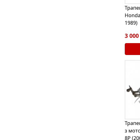
Трапе
Honda 
1989)
3 000
Трапе
з мот
8P (20