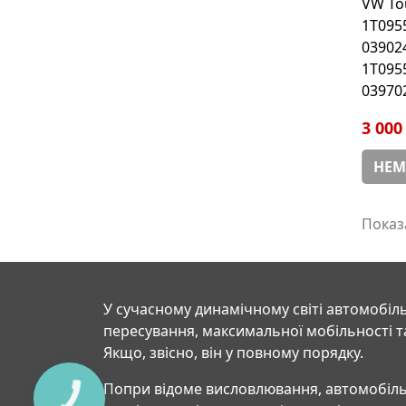
VW To
1T095
03902
1T095
03970
3 000
НЕМ
Показа
У сучасному динамічному світі автомобіль
пересування, максимальної мобільності т
Якщо, звісно, він у повному порядку.
Попри відоме висловлювання, автомобіль