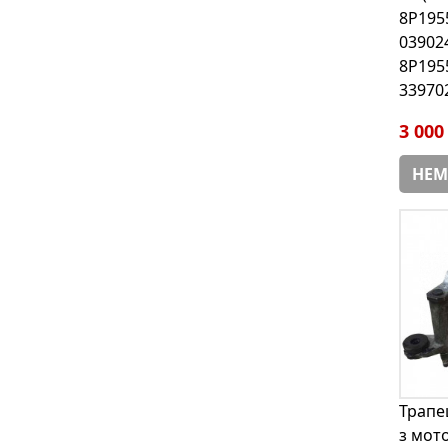
8P195
03902
8P195
33970
3 000
НЕМ
Трапе
з мот