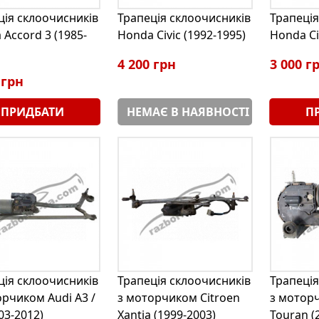
ція склоочисників
Трапеція склоочисників
Трапеція
Accord 3 (1985-
Honda Civic (1992-1995)
Honda Ci
4 200 грн
3 000 г
 грн
ПРИДБАТИ
НЕМАЄ В НАЯВНОСТІ
П
ція склоочисників
Трапеція склоочисників
Трапеція
орчиком Audi A3 /
з моторчиком Citroen
з мотор
03-2012)
Xantia (1999-2003)
Touran (