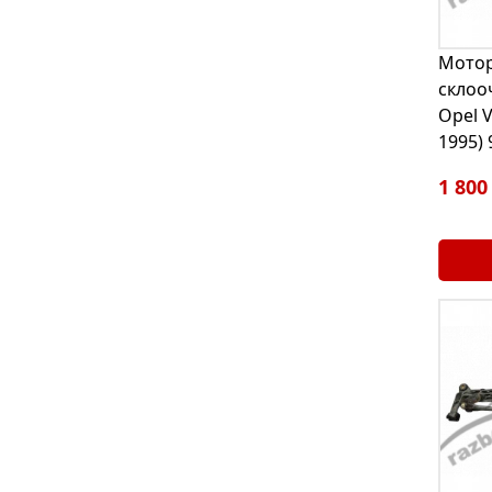
Мото
склоо
Opel V
1995)
1 800