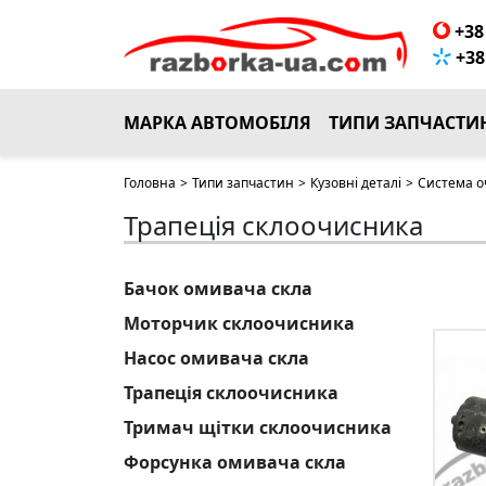
+38 
+38 
МАРКА АВТОМОБІЛЯ
ТИПИ ЗАПЧАСТИ
Головна
>
Типи запчастин
>
Кузовні деталі
>
Система о
Трапеція склоочисника
Бачок омивача скла
Моторчик склоочисника
Насос омивача скла
Трапеція склоочисника
Тримач щітки склоочисника
Форсунка омивача скла