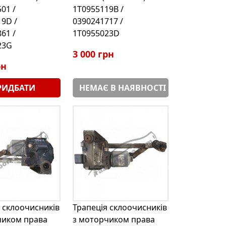
01 /
1T0955119B /
9D /
0390241717 /
61 /
1T0955023D
23G
3 000 грн
рн
РИДБАТИ
НЕМАЄ В НАЯВНОСТІ
 склоочисників
Трапеція склоочисників
чиком права
з моторчиком права