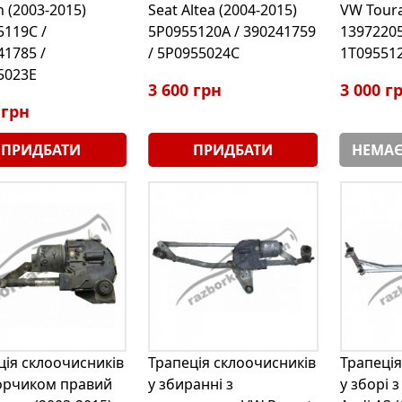
 (2003-2015)
Seat Altea (2004-2015)
VW Toura
5119C /
5P0955120A / 390241759
13972205
41785 /
/ 5P0955024C
1T09551
5023E
3 600 грн
3 000 г
 грн
ПРИДБАТИ
ПРИДБАТИ
НЕМАЄ
ція склоочисників
Трапеція склоочисників
Трапеція
орчиком правий
у збиранні з
у зборі 