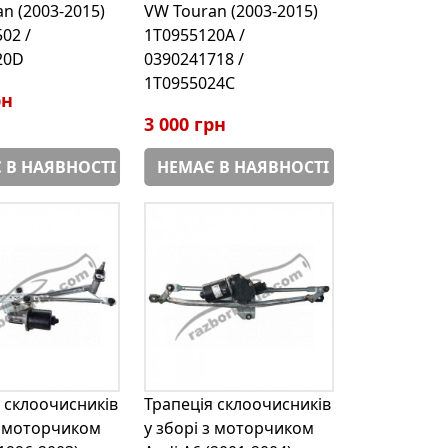
n (2003-2015)
VW Touran (2003-2015)
02 /
1T0955120A /
20D
0390241718 /
1T0955024C
рн
3 000 грн
 В НАЯВНОСТІ
НЕМАЄ В НАЯВНОСТІ
 склоочисників
Трапеція склоочисників
з моторчиком
у зборі з моторчиком