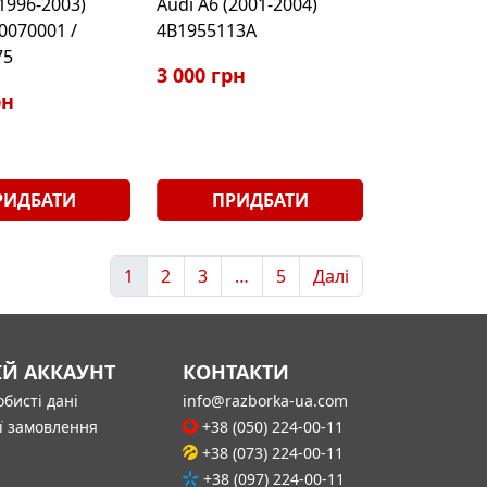
(1996-2003)
Audi A6 (2001-2004)
0070001 /
4B1955113A
75
3 000 грн
рн
РИДБАТИ
ПРИДБАТИ
1
2
3
…
5
Далі
ІЙ АККАУНТ
КОНТАКТИ
бисті дані
info@razborka-ua.com
ї замовлення
+38 (050) 224-00-11
+38 (073) 224-00-11
+38 (097) 224-00-11