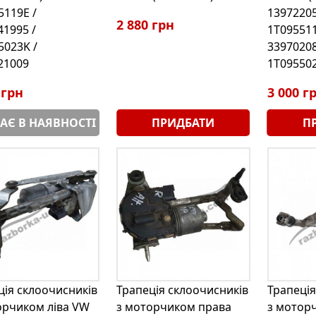
5119E /
13972205
2 880 грн
41995 /
1T095511
5023K /
33970208
21009
1T09550
 грн
3 000 г
АЄ В НАЯВНОСТІ
ПРИДБАТИ
П
ція склоочисників
Трапеція склоочисників
Трапеція
орчиком ліва VW
з моторчиком права
з мотор