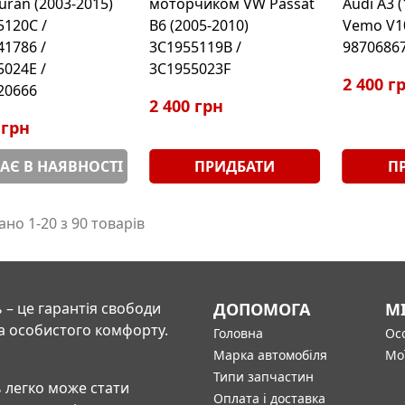
uran (2003-2015)
моторчиком VW Passat
Audi A3 
5120C /
B6 (2005-2010)
Vemo V1
41786 /
3C1955119B /
9870686
5024E /
3C1955023F
2 400 г
20666
2 400 грн
 грн
АЄ В НАЯВНОСТІ
ПРИДБАТИ
П
но 1-20 з 90 товарів
 – це гарантія свободи
ДОПОМОГА
М
а особистого комфорту.
Головна
Осо
Марка автомобіля
Мо
Типи запчастин
 легко може стати
Оплата і доставка