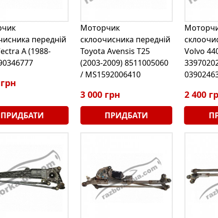
рчик
Моторчик
Моторч
чисника передній
склоочисника передній
склоочи
ectra A (1988-
Toyota Avensis T25
Volvo 44
 90346777
(2003-2009) 8511005060
33970202
/ MS1592006410
0390246
 грн
3 000 грн
2 400 г
ПРИДБАТИ
ПРИДБАТИ
П