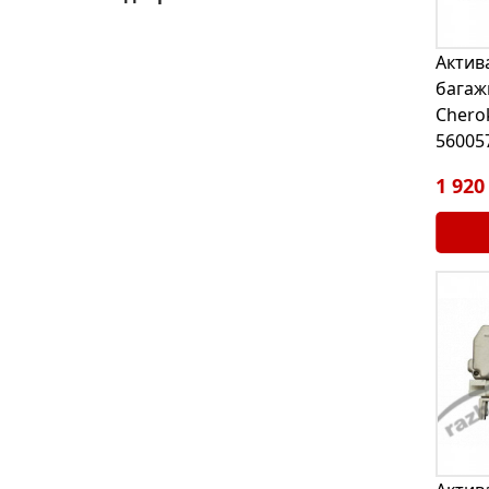
Актив
багаж
Chero
56005
1 920