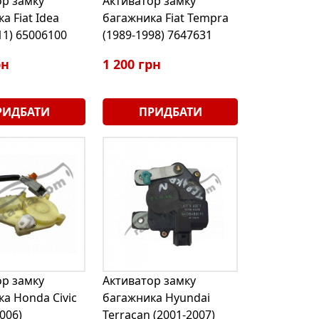
ор замку
Активатор замку
а Fiat Idea
багажника Fiat Tempra
11) 65006100
(1989-1998) 7647631
рн
1 200 грн
РИДБАТИ
ПРИДБАТИ
ор замку
Активатор замку
а Honda Civic
багажника Hyundai
006)
Terracan (2001-2007)