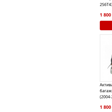
2S6T4
1 800
Актив
багаж
(2004
1 800