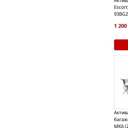
Актив
Escort
93BG2
1 200
Актив
багажн
MK6 (