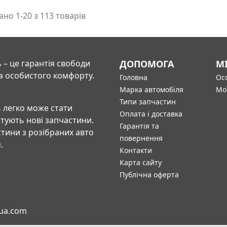
но 1-20 з 113 товарів
 – це гарантія свободи
ДОПОМОГА
М
а особистого комфорту.
Головна
Осо
Марка автомобіля
Мо
Типи запчастин
 легко може стати
Оплата і доставка
штують нові запчастини.
Гарантія та
тини з розібраних авто
повернення
.
Контакти
Карта сайту
Публічна оферта
-ua.com