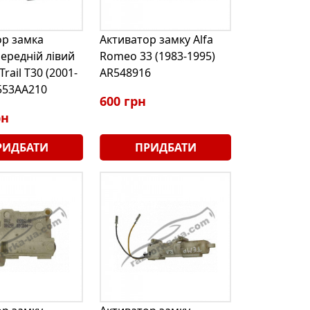
ор замка
Активатор замку Alfa
ередній лівий
Romeo 33 (1983-1995)
Trail T30 (2001-
AR548916
553AA210
600 грн
рн
РИДБАТИ
ПРИДБАТИ