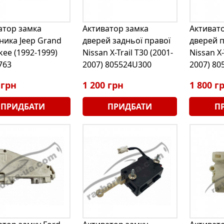
атор замка
Активатор замка
Активат
ника Jeep Grand
дверей задньої правої
дверей п
kee (1992-1999)
Nissan X-Trail T30 (2001-
Nissan X-
763
2007) 805524U300
2007) 80
 грн
1 200 грн
1 800 г
ПРИДБАТИ
ПРИДБАТИ
П