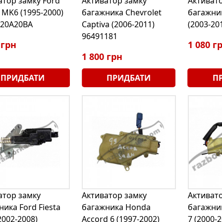
атор замку Ford
Активатор замку
Активат
 MK6 (1995-2000)
багажника Chevrolet
багажник
20A20BA
Captiva (2006-2011)
(2003-20
96491181
 грн
1 080 г
1 800 грн
ПРИДБАТИ
ПРИДБАТИ
П
атор замку
Активатор замку
Активат
ика Ford Fiesta
багажника Honda
багажник
2002-2008)
Accord 6 (1997-2002)
7 (2000-2