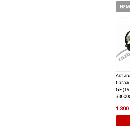
НЕМ
Актив
багаж
GF (19
33000
1 800