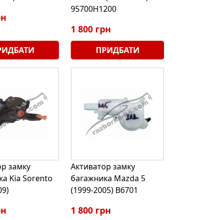
95700H1200
рн
1 800 грн
РИДБАТИ
ПРИДБАТИ
ор замку
Активатор замку
а Kia Sorento
багажника Mazda 5
09)
(1999-2005) B6701
рн
1 800 грн