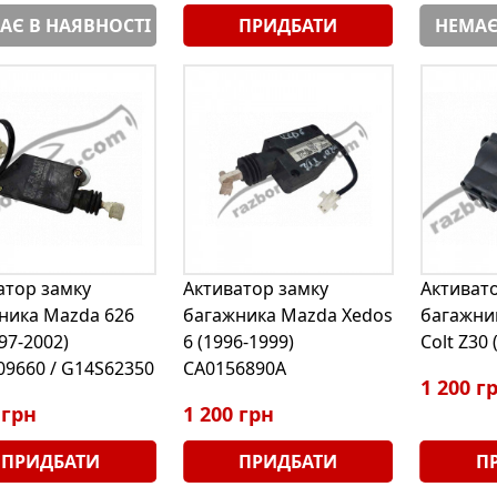
АЄ В НАЯВНОСТІ
ПРИДБАТИ
НЕМАЄ
атор замку
Активатор замку
Активат
ника Mazda 626
багажника Mazda Xedos
багажник
97-2002)
6 (1996-1999)
Colt Z30 
09660 / G14S62350
CA0156890A
1 200 г
 грн
1 200 грн
ПРИДБАТИ
ПРИДБАТИ
П