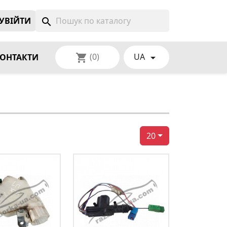
УВIЙТИ
search
(0)
UA
shopping_cart

ОНТАКТИ
20