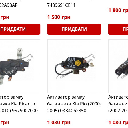
32A98AF
74896S1CE11
1 800 г
 грн
1 500 грн
ПРИДБАТИ
ПРИДБАТИ
П
атор замку
Активатор замку
Активат
ника Kia Picanto
багажника Kia Rio (2000-
багажник
-2010) 9575007000
2005) 0K34C62350
(2002-20
 грн
1 080 грн
1 080 г