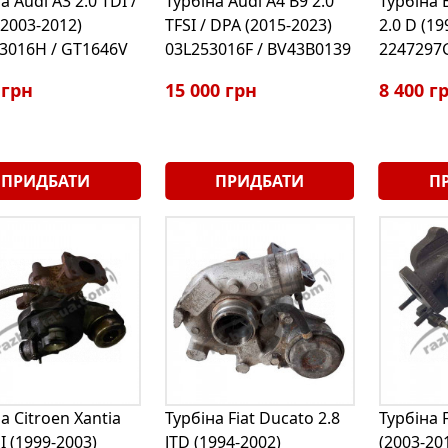
а Audi A3 2.0 TDI /
Турбіна Audi A4 B9 2.0
Турбіна 
2003-2012)
TFSI / DPA (2015-2023)
2.0 D (19
3016H / GT1646V
03L253016F / BV43B0139
2247297
 грн
15 000 грн
8 400 г
ПРИДБАТИ
ПРИДБАТИ
П
а Citroen Xantia
Турбіна Fiat Ducato 2.8
Турбіна F
I (1999-2003)
JTD (1994-2002)
(2003-20