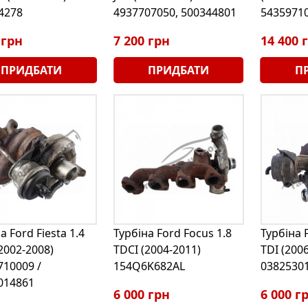
4278
4937707050, 500344801
5435971
 грн
7 200 грн
14 400 
ПРИДБАТИ
ПРИДБАТИ
П
а Ford Fiesta 1.4
Турбіна Ford Focus 1.8
Турбіна 
2002-2008)
TDCI (2004-2011)
TDI (200
710009 /
154Q6K682AL
0382530
014861
6 000 грн
6 000 г