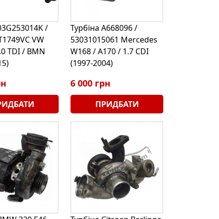
03G253014K /
Турбіна A668096 /
GT1749VC VW
53031015061 Mercedes
.0 TDI / BMN
W168 / A170 / 1.7 CDI
15)
(1997-2004)
рн
6 000 грн
РИДБАТИ
ПРИДБАТИ