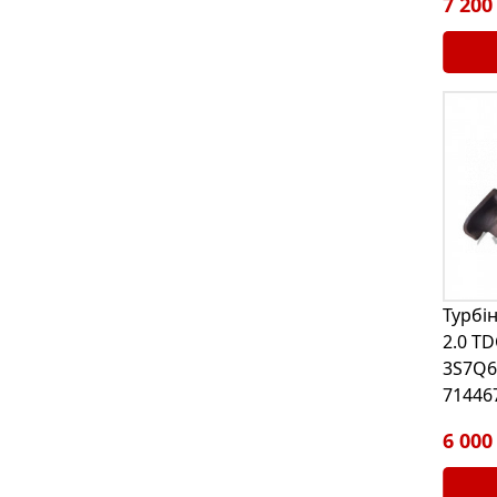
7 200
Турбі
2.0 TD
3S7Q6
71446
6 000