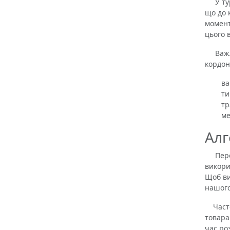
У турб
що до 
момент
цього 
Важлив
кордон
ва
ти
тр
ме
Алг
Перед 
викори
Щоб ви
нашого
Часто 
товара
час ро