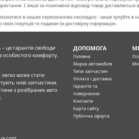
ористання. І лише за позитивної відповіді товар доставляється 
натися в наших переконаннях нескладно - лише купуйте в нас
о своїх покупців та подаємо їм достовірну інформацію.
 – це гарантія свободи
ДОПОМОГА
М
а особистого комфорту.
Головна
Осо
Марка автомобіля
Мо
Типи запчастин
 легко може стати
Оплата і доставка
штують нові запчастини.
Гарантія та
тини з розібраних авто
повернення
.
Контакти
Карта сайту
Публічна оферта
-ua.com