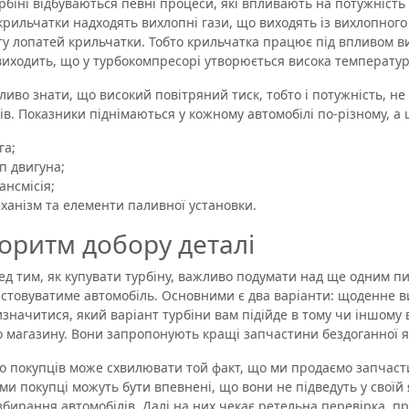
іні відбуваються певні процеси, які впливають на потужність а
крильчатки надходять вихлопні гази, що виходять із вихлопного 
у лопатей крильчатки. Тобто крильчатка працює під впливом ви
виходить, що у турбокомпресорі утворюється висока температур
о знати, що високий повітряний тиск, тобто і потужність, не 
ів. Показники піднімаються у кожному автомобілі по-різному, а
га;
п двигуна;
ансмісія;
ханізм та елементи паливної установки.
оритм добору деталі
тим, як купувати турбіну, важливо подумати над ще одним пит
стовуватиме автомобіль. Основними є два варіанти: щоденне в
значитися, який варіант турбіни вам підійде в тому чи іншому
 магазину. Вони запропонують кращі запчастини бездоганної як
покупців може схвилювати той факт, що ми продаємо запчасти
ми покупці можуть бути впевнені, що вони не підведуть у своїй я
збирання автомобілів. Далі на них чекає ретельна перевірка, п