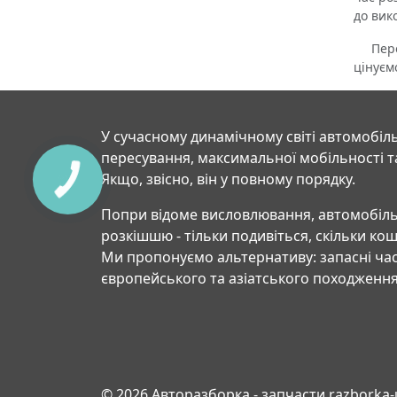
до вик
Переко
цінуєм
У сучасному динамічному світі автомобіль
пересування, максимальної мобільності т
Якщо, звісно, він у повному порядку.
Попри відоме висловлювання, автомобіль
розкішшю - тільки подивіться, скільки ко
Ми пропонуємо альтернативу: запасні час
європейського та азіатського походження
© 2026 Авторазборка - запчасти razborka