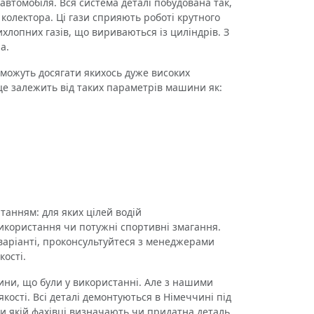
втомобіля. Вся система деталі побудована так,
колектора. Ці гази сприяють роботі крутного
хлопних газів, що вириваються із циліндрів. З
а.
можуть досягати якихось дуже високих
 це залежить від таких параметрів машини як:
анням: для яких цілей водій
икористання чи потужні спортивні змагання.
 варіанті, проконсультуйтеся з менеджерами
ості.
ни, що були у використанні. Але з нашими
кості. Всі деталі демонтуються в Німеччині під
ри якій фахівці визначають чи придатна деталь