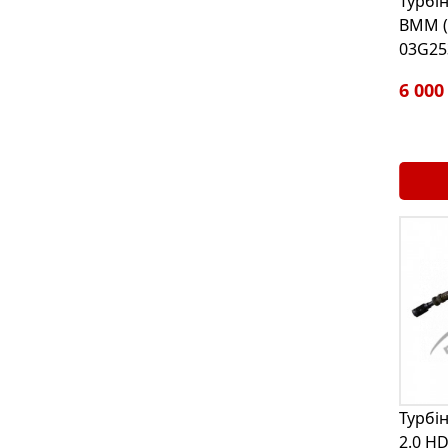
Турбін
BMM (
03G25
6 000
Турбін
2.0 HD