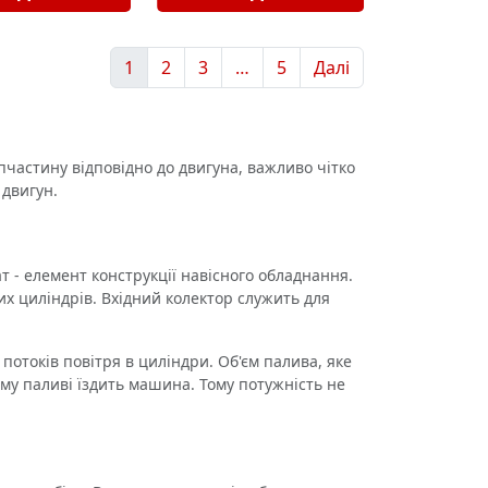
1
2
3
…
5
Далі
частину відповідно до двигуна, важливо чітко
 двигун.
- елемент конструкції навісного обладнання.
вих циліндрів. Вхідний колектор служить для
токів повітря в циліндри. Об'єм палива, яке
ому паливі їздить машина. Тому потужність не