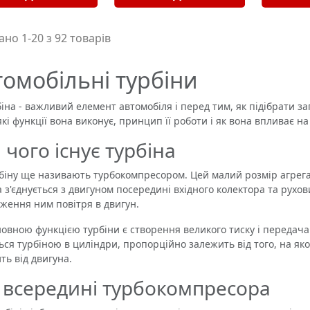
но 1-20 з 92 товарів
томобільні турбіни
а - важливий елемент автомобіля і перед тим, як підібрати зап
які функції вона виконує, принцип її роботи і як вона впливає на
 чого існує турбіна
у ще називають турбокомпресором. Цей малий розмір агрегат 
а з'єднується з двигуном посередині вхідного колектора та рухо
ження ним повітря в двигун.
ою функцією турбіни є створення великого тиску і передача по
ься турбіною в циліндри, пропорційно залежить від того, на як
ть від двигуна.
всередині турбокомпресора