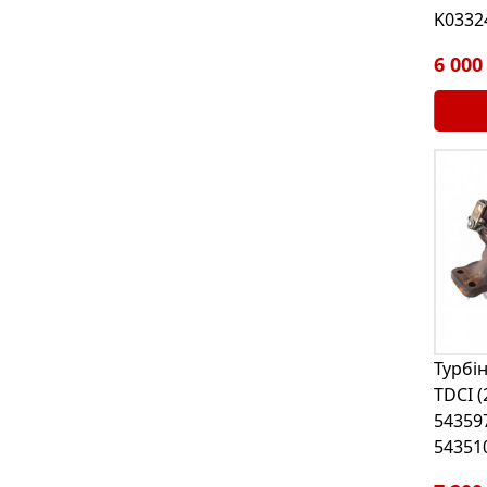
K0332
6 000
Турбін
TDCI (
54359
54351