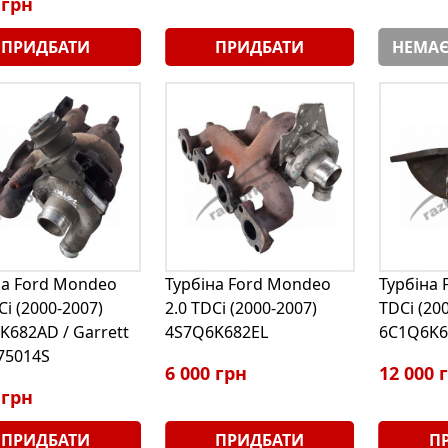
 грн
ПРИДБАТИ
ПРИДБАТИ
НЕМАЄ
на Ford Mondeo
Турбіна Ford Mondeo
Турбіна F
Ci (2000-2007)
2.0 TDCi (2000-2007)
TDCi (20
K682AD / Garrett
4S7Q6K682EL
6C1Q6K6
75014S
6 000 грн
12 000 
 грн
ПРИДБАТИ
ПРИДБАТИ
П