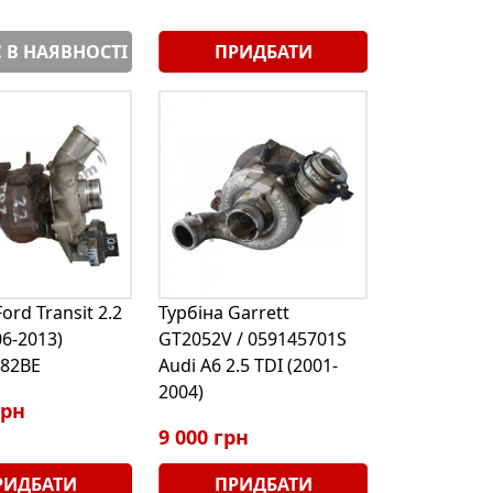
 В НАЯВНОСТІ
ПРИДБАТИ
ord Transit 2.2
Турбіна Garrett
06-2013)
GT2052V / 059145701S
82BE
Audi A6 2.5 TDI (2001-
2004)
грн
9 000 грн
РИДБАТИ
ПРИДБАТИ