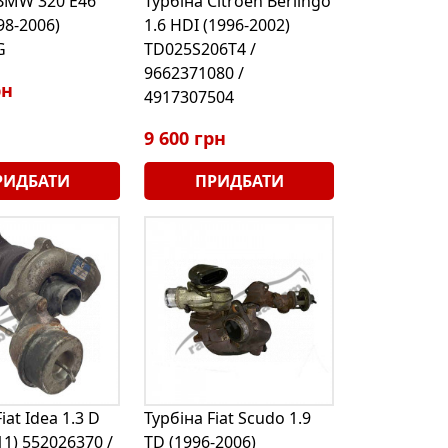
BMW 320 E46
Турбіна Citroen Berlingo
98-2006)
1.6 HDI (1996-2002)
G
TD025S206T4 /
9662371080 /
рн
4917307504
9 600 грн
РИДБАТИ
ПРИДБАТИ
iat Idea 1.3 D
Турбіна Fiat Scudo 1.9
11) 552026370 /
TD (1996-2006)