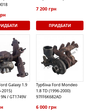
0018
7 200 грн
грн
РИДБАТИ
ПРИДБАТИ
Ford Galaxy 1.9
Турбіна Ford Mondeo
6-2015)
1.8 TD (1996-2000)
19N / GT1749V
97FF6K682AD
рн
6 000 грн