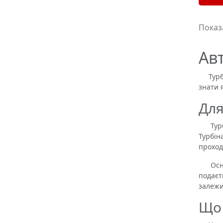
Показа
Ав
Турбін
знати 
Для
Турбін
Турбін
проход
Основн
подаєт
залежи
Що 