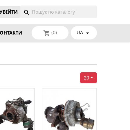
УВIЙТИ
search
(0)
UA
shopping_cart

ОНТАКТИ
20