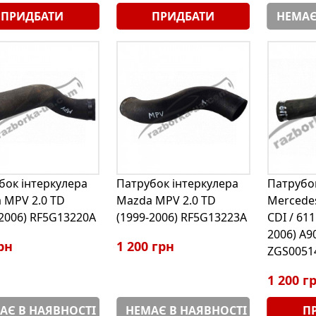
ПРИДБАТИ
ПРИДБАТИ
НЕМАЄ
бок інтеркулера
Патрубок інтеркулера
Патрубок
 MPV 2.0 TD
Mazda MPV 2.0 TD
Mercedes
-2006) RF5G13220A
(1999-2006) RF5G13223A
CDI / 611
2006) A9
рн
1 200 грн
ZGS0051
1 200 г
АЄ В НАЯВНОСТІ
НЕМАЄ В НАЯВНОСТІ
П