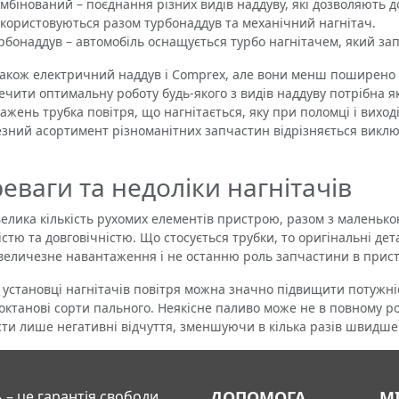
мбінований – поєднання різних видів наддуву, які дозволяють 
користовуються разом турбонаддув та механічний нагнітач.
рбонаддув – автомобіль оснащується турбо нагнітачем, який запу
ж електричний наддув і Comprex, але вони менш поширено 
ечити оптимальну роботу будь-якого з видів наддуву потрібна як
ажень трубка повітря, що нагнітається, яку при поломці і виход
зний асортимент різноманітних запчастин відрізняється виклю
еваги та недоліки нагнітачів
ка кількість рухомих елементів пристрою, разом з маленько
істю та довговічністю. Що стосується трубки, то оригінальні де
величезне навантаження і не останню роль запчастини в прист
тановці нагнітачів повітря можна значно підвищити потужні
октанові сорти пального. Неякісне паливо може не в повному р
ти лише негативні відчуття, зменшуючи в кілька разів швидше
 – це гарантія свободи
ДОПОМОГА
М