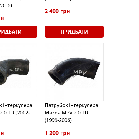
WG00
2 400 грн
рн
РИДБАТИ
ПРИДБАТИ
 інтеркулера
Патрубок інтеркулера
2.0 TD (2002-
Mazda MPV 2.0 TD
(1999-2006)
рн
1 200 грн