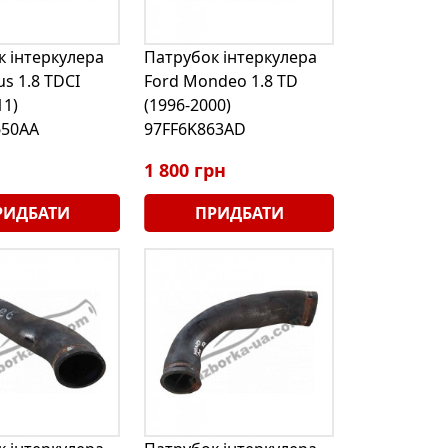
 інтеркулера
Патрубок інтеркулера
us 1.8 TDCI
Ford Mondeo 1.8 TD
11)
(1996-2000)
50AA
97FF6K863AD
1 800 грн
РИДБАТИ
ПРИДБАТИ