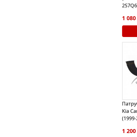
2S7Q
1 080
Патру
Kia Ca
(1999
1 200