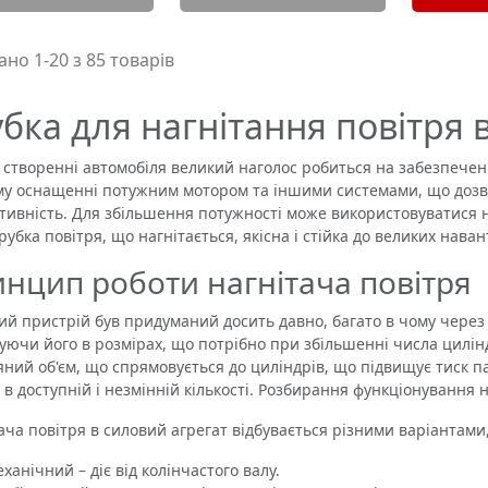
но 1-20 з 85 товарів
бка для нагнітання повітря 
воренні автомобіля великий наголос робиться на забезпеченн
му оснащенні потужним мотором та іншими системами, що доз
тивність. Для збільшення потужності може використовуватися 
рубка повітря, що нагнітається, якісна і стійка до великих нава
нцип роботи нагнітача повітря
пристрій був придуманий досить давно, багато в чому через н
уючи його в розмірах, що потрібно при збільшенні числа цилін
яний об'єм, що спрямовується до циліндрів, що підвищує тиск па
 в доступній і незмінній кількості. Розбирання функціонування 
 повітря в силовий агрегат відбувається різними варіантами, 
ханічний – діє від колінчастого валу.