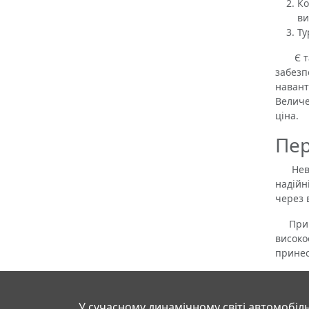
Ко
ви
Ту
Є тако
забезп
навант
Величе
ціна.
Пер
Невели
надійн
через 
При ус
високо
принес
У сучасному динамічному світі автомобіль