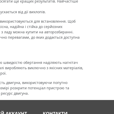
досягати ще кращих результатів. Найчастіше
скається від дії вихлопів.
використовуються для встановлення. Щоб
існа, надійна і стійка до серйозних
і з ладу можна купити на авторозбиранні.
чно перевагами, до яких додається доступна
ю швидкістю обертання наділяють нагнітач
талі виробляють виключно з якісних матеріалів,
рої.
сть двигуна, використовуючи попутно
озмірі розкрити потенціал пристрою та
 ресурс двигуна.
ІЙ АККАУНТ
КОНТАКТИ