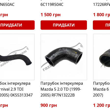
6N650AC
6C119R504C
17226RF
 грн
1 500 грн
1 800 г
ПРИДБАТИ
ПРИДБАТИ
П
бок інтеркулера
Патрубок інтеркулера
Патрубок
rnival 2.9 TDI
Mazda 5 2.0 TD (1999-
Mazda 6 
-2005) 0K55313347
2005) RF7N13222B
2007)
 грн
900 грн
1 200 г