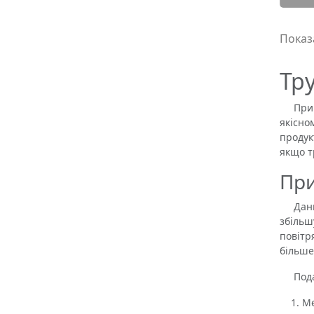
Показа
Тру
При ст
якісно
продук
якщо т
При
Даний 
збільш
повітр
більше
Подача
Ме