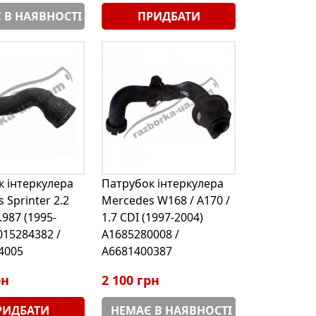
 В НАЯВНОСТІ
ПРИДБАТИ
 інтеркулера
Патрубок інтеркулера
 Sprinter 2.2
Mercedes W168 / A170 /
.987 (1995-
1.7 CDI (1997-2004)
015284382 /
A1685280008 /
4005
A6681400387
рн
2 100 грн
РИДБАТИ
НЕМАЄ В НАЯВНОСТІ