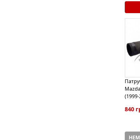
Патру
Mazda
(1999
840 г
НЕМ