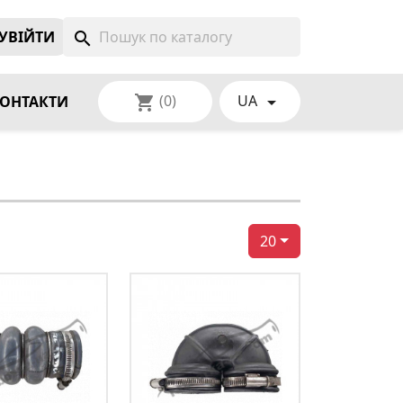
УВIЙТИ
search
(0)
UA
shopping_cart

ОНТАКТИ
20