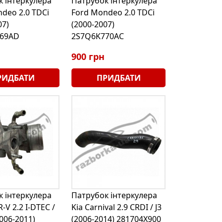
 інтеркулера
Патрубок інтеркулера
deo 2.0 TDCi
Ford Mondeo 2.0 TDCi
07)
(2000-2007)
69AD
2S7Q6K770AC
900 грн
РИДБАТИ
ПРИДБАТИ
 інтеркулера
Патрубок інтеркулера
-V 2.2 I-DTEC /
Kia Carnival 2.9 CRDI / J3
006-2011)
(2006-2014) 281704X900