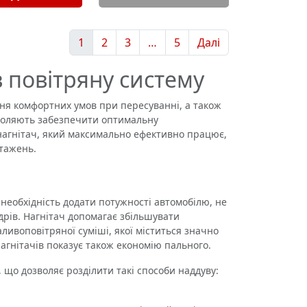
1
2
3
…
5
Далі
в повітряну систему
я комфортних умов при пересуванні, а також
воляють забезпечити оптимальну
нагнітач, який максимально ефективно працює,
нтажень.
еобхідність додати потужності автомобілю, не
дрів. Нагнітач допомагає збільшувати
ливоповітряної суміші, якої міститься значно
нагнітачів показує також економію пального.
що дозволяє розділити такі способи наддуву: