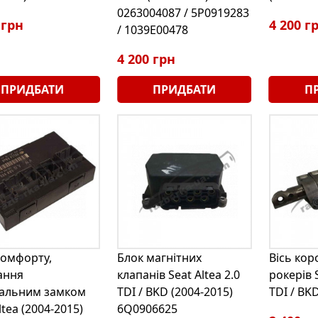
0263004087 / 5P0919283
 грн
4 200 г
/ 1039E00478
4 200 грн
ПРИДБАТИ
ПРИДБАТИ
П
комфорту,
Блок магнітних
Вісь кор
ання
клапанів Seat Altea 2.0
рокерів S
альним замком
TDI / BKD (2004-2015)
TDI / BK
ltea (2004-2015)
6Q0906625