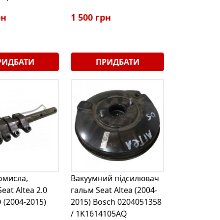
рн
1 500 грн
РИДБАТИ
ПРИДБАТИ
омисла,
Вакуумний підсилювач
eat Altea 2.0
гальм Seat Altea (2004-
D (2004-2015)
2015) Bosch 0204051358
/ 1K1614105AQ