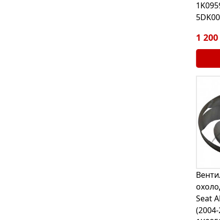
1K095
5DK00
1 200
Венти
охоло
Seat A
(2004-