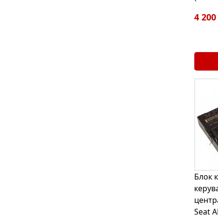
4 200
Блок 
керув
центр
Seat A