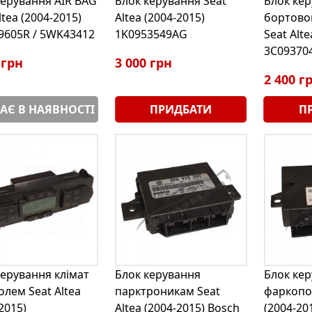
керування AIR BAG
Блок керування Seat
Блок ке
ltea (2004-2015)
Altea (2004-2015)
бортово
9605R / 5WK43412
1K0953549AG
Seat Alte
3C09370
 грн
3 000 грн
2 400 г
АЄ В НАЯВНОСТІ
ПРИДБАТИ
П
керування клімат
Блок керування
Блок ке
олем Seat Altea
парктроникам Seat
фаркопом
2015)
Altea (2004-2015) Bosch
(2004-20