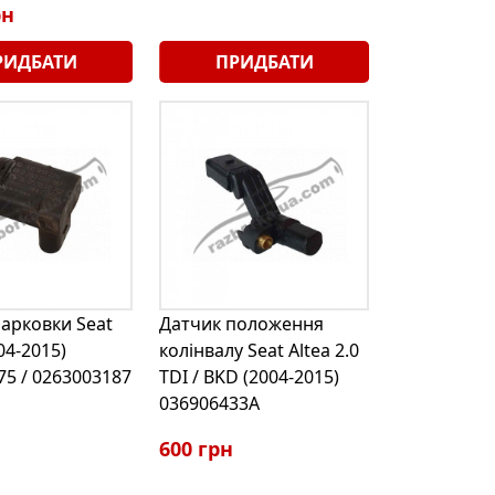
рн
РИДБАТИ
ПРИДБАТИ
арковки Seat
Датчик положення
04-2015)
колінвалу Seat Altea 2.0
5 / 0263003187
TDI / BKD (2004-2015)
036906433A
600 грн