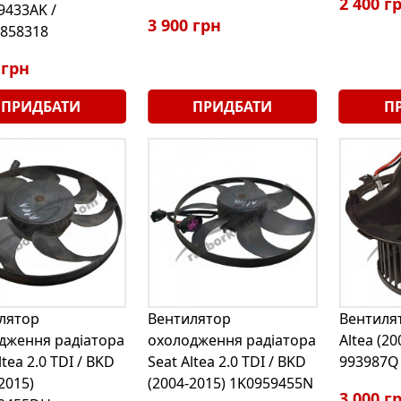
2 400 г
9433AK /
3 900 грн
858318
 грн
ПРИДБАТИ
ПРИДБАТИ
П
лятор
Вентилятор
Вентилят
дження радіатора
охолодження радіатора
Altea (20
ltea 2.0 TDI / BKD
Seat Altea 2.0 TDI / BKD
993987Q
2015)
(2004-2015) 1K0959455N
3 000 г