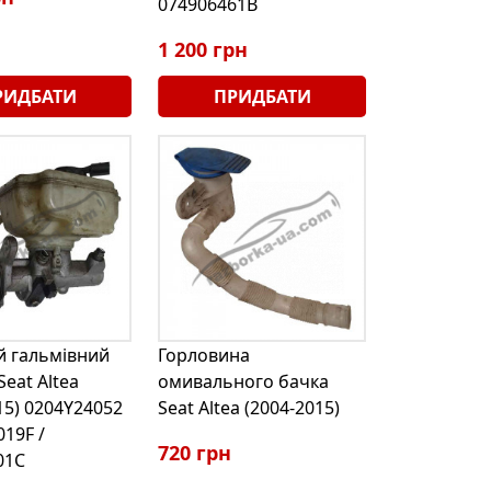
074906461B
1 200 грн
РИДБАТИ
ПРИДБАТИ
й гальмівний
Горловина
Seat Altea
омивального бачка
15) 0204Y24052
Seat Altea (2004-2015)
019F /
720 грн
01C