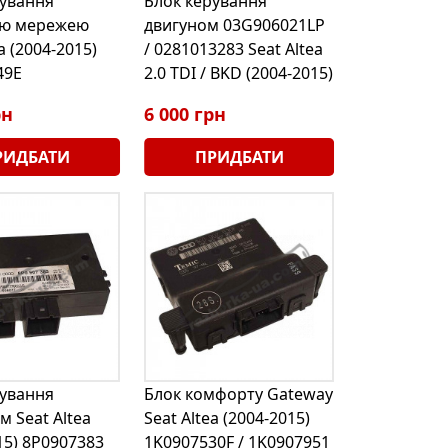
рування
Блок керування
ю мережею
двигуном 03G906021LP
a (2004-2015)
/ 0281013283 Seat Altea
49E
2.0 TDI / BKD (2004-2015)
рн
6 000 грн
РИДБАТИ
ПРИДБАТИ
рування
Блок комфорту Gateway
 Seat Altea
Seat Altea (2004-2015)
15) 8P0907383
1K0907530F / 1K0907951