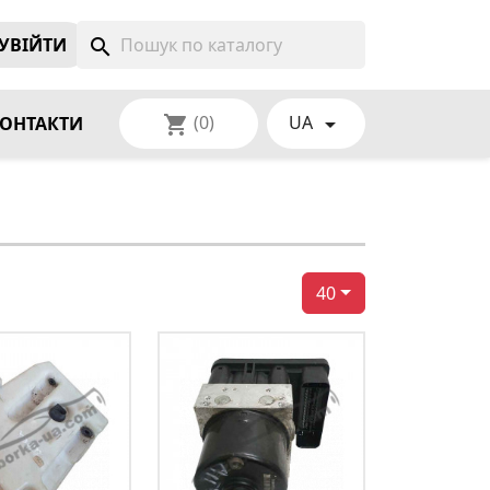
УВIЙТИ
search
(0)
UA
shopping_cart

ОНТАКТИ
40