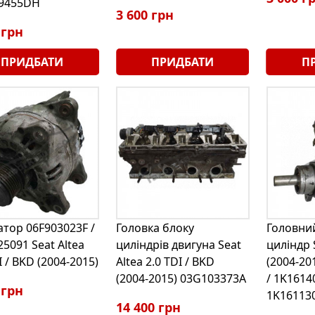
9455DH
3 600 грн
 грн
ПРИДБАТИ
ПРИДБАТИ
П
атор 06F903023F /
Головка блоку
Головни
5091 Seat Altea
циліндрів двигуна Seat
циліндр 
I / BKD (2004-2015)
Altea 2.0 TDI / BKD
(2004-20
(2004-2015) 03G103373A
/ 1K1614
 грн
1K16113
14 400 грн