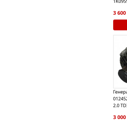
1K095
3 600
Генер
012452
2.0 TD
3 000