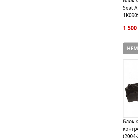
Блок 
Seat A
1K090
1 500
НЕМ
Блок 
контр
(2004-