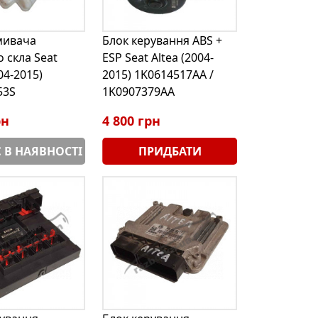
мивача
Блок керування ABS +
 скла Seat
ESP Seat Altea (2004-
04-2015)
2015) 1K0614517AA /
53S
1K0907379AA
рн
4 800 грн
 В НАЯВНОСТІ
ПРИДБАТИ