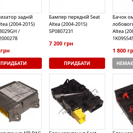
изатор задній
Бампер передній Seat
Бачок о
ltea (2004-2015)
Altea (2004-2015)
лобового
3029GH /
5P0807231
Altea (20
2000278
1K09554
7 200 грн
 грн
1 800 г
ПРИДБАТИ
ПРИДБАТИ
НЕМАЄ