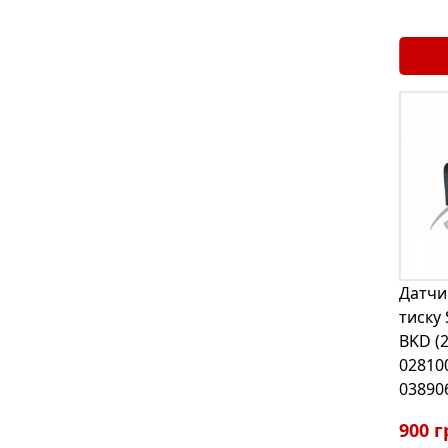
Датчи
тиску 
BKD (
02810
03890
900 г