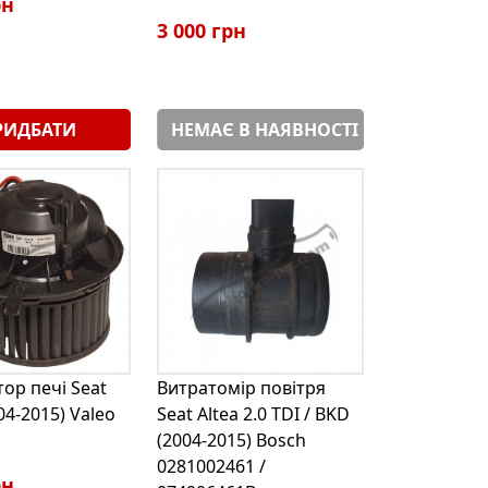
рн
3 000 грн
РИДБАТИ
НЕМАЄ В НАЯВНОСТІ
ор печі Seat
Витратомір повітря
04-2015) Valeo
Seat Altea 2.0 TDI / BKD
(2004-2015) Bosch
0281002461 /
рн