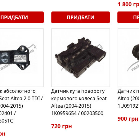
1 800 г
ПРИДБАТИ
ПРИДБАТИ
П
к абсолютного
Датчик кута повороту
Датчик п
Seat Altea 2.0 TDI /
кермового колеса Seat
Altea (20
2004-2015)
Altea (2004-2015)
1U091927
02401 /
1K0959654 / 00203500
900 грн
6051C
720 грн
рн