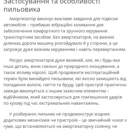
Застосування та особливості
пильовика
Амортизатор виконує важливе завдання для підвіски
автомобіля – прибирає вібраційні коливання для
забезпечення комфортного та зручного керування
транспортним засобом. Без амортизаторів, на важких
ділянках дороги машину розгойдувало б у сторони, а це
загрожує дуже важким керуванням і навіть перевертанням.
Ресурс амортизаторів дуже великий, але, як і будь-яка
інша деталь, вони схильні до природного зношування, а
також впливу корозії. Щоб продовжити експлуатаційний
термін були винайдені пильовики, які якісно захищають від
попадання вологи, сміття та бруду. Цей пристрій практично
завжди виконується з іншим захисним елементом –
відбійником, який застосовується для пом'якшення ударів
по кузову під час екстремальних навантажень.
У розбиранні пильник не продемонструє жодних
додаткових механізмів чи пристроїв – це звичайний чохол з
гуми, що встановлюється на амортизаторну склянку, не