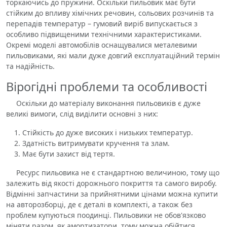
торкаючись до пружини. Оскільки пильовик має бути
стійким до впливу хімічних речовин, сольових розчинів та
перепадів температур – гумовий виріб випускається з
особливо підвищеними технічними характеристиками.
Окремі моделі автомобілів оснащувалися металевими
пильовиками, які мали дуже довгий експлуатаційний термін
та надійність.
Вірогідні проблеми та особливості
Оскільки до матеріалу виконання пильовиків є дуже
великі вимоги, слід виділити основні з них:
Стійкість до дуже високих і низьких температур.
Здатність витримувати кручення та злам.
Має бути захист від тертя.
Ресурс пильовика не є стандартною величиною, тому що
залежить від якості дорожнього покриття та самого виробу.
Відмінні запчастини за прийнятними цінами можна купити
на авторозборці, де є деталі в комплекті, а також без
проблем купуються поодинці. Пильовики не обов'язково
міняти разом, як амортизатори, тому можна обійтися