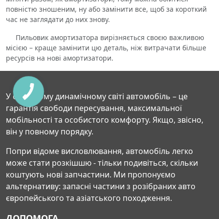
повністю зношеним, ну або замінити все, щоб за короткий
час не заглядати до них знову.
Пильовик амортизатора вирізняється своєю важливою
місією – краще замінити цю деталь, ніж витрачати більше
ресурсів на нові амортизатори.
У сучасному динамічному світі автомобіль – це
гарантія свободи пересування, максимальної
мобільності та особистого комфорту. Якщо, звісно,
він у повному порядку.
Попри відоме висловлювання, автомобіль легко
може стати розкішшю - тільки подивіться, скільки
коштують нові запчастини. Ми пропонуємо
альтернативу: запасні частини з розібраних авто
європейського та азіатського походження.
ДОПОМОГА