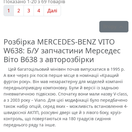
Показано 1-20 з 69 товарів
1
2
3
4
Далі
Вгору

Розбірка MERCEDES-BENZ VITO
W638: Б/У запчастини Мерседес
Віто В638 з авторозбірки
Цей багатоцільовий мінівен почав випускатися в 1995 р.
А вже через рік посів перше місце в номінації «Кращий
фургон року». Він мав нехарактерну для моделей компанії
передньопривідну компоновку. Були й версії із задньою
пневматичною підвіскою. Спочатку вони мали назву V-class,
а з 2003 року – Viano. Для цієї модифікації було передбачено
також набір опцій, серед яких – можливість встановлення 4-
швидкісної АКПП, розсувні двері ще й з лівого боку, круїз-
контроль, що повертаються на 180 градусів сидіння
переднього ряду та інше.